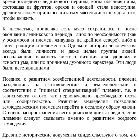
время последнего ледникового периода, когда обычная пища,
состоящая из фруктов, орехов и овощей, стала недоступна,
древним людям пришлось питаться мясом животных для того,
чтобы выжить.
К несчастью, привычка есть мясо сохранилась и после
окончания ледникового периода - либо по необходимости (как
у эскимосов и племен, живущих на крайнем севере), либо в
силу традиций и невежества. Однако в истории человечества
всегда были личности и даже целые группы людей,
осознававшие важность чистого питания для здоровья и
ясности ума, или по причинам духовного характера. Эти люди
были вегетарианцами.
Позднее, с развитием хозяйственной деятельности, племена
разделились на скотоводческие и земледельческие в
соответствии с "пищевой специализацией" племени, т.е. в
зависимости оттого, что первоначально преобладало: охота
или собирательство. Развитие земледелия позволило
земледельческим племенам перейти к оседлому образу жизни.
Степень распространения вегетарианской диеты среди членов
племени следует связывать именно с развитием оседлого
земледелия.
Древние исторические документы свидетельствуют о том, что