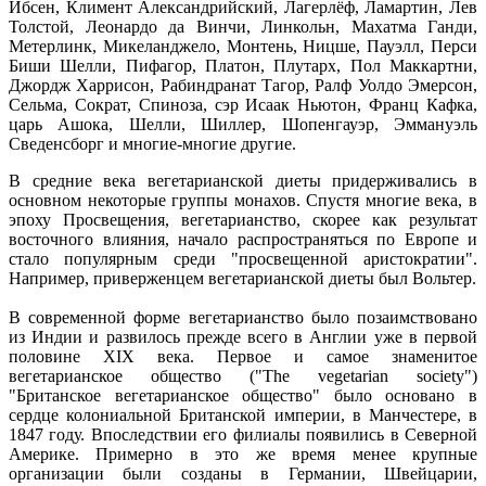
Ибсен, Климент Александрийский, Лагерлёф, Ламартин, Лев
Толстой, Леонардо да Винчи, Линкольн, Махатма Ганди,
Метерлинк, Микеланджело, Монтень, Ницше, Пауэлл, Перси
Биши Шелли, Пифагор, Платон, Плутарх, Пол Маккартни,
Джордж Харрисон, Рабиндранат Тагор, Ралф Уолдо Эмерсон,
Сельма, Сократ, Спиноза, сэр Исаак Ньютон, Франц Кафка,
царь Ашока, Шелли, Шиллер, Шопенгауэр, Эммануэль
Сведенсборг и многие-многие другие.
В средние века вегетарианской диеты придерживались в
основном некоторые группы монахов. Спустя многие века, в
эпоху Просвещения, вегетарианство, скорее как результат
восточного влияния, начало распространяться по Европе и
стало популярным среди "просвещенной аристократии".
Например, приверженцем вегетарианской диеты был Вольтер.
В современной форме вегетарианство было позаимствовано
из Индии и развилось прежде всего в Англии уже в первой
половине XIX века. Первое и самое знаменитое
вегетарианское общество ("The vegetarian society")
"Британское вегетарианское общество" было основано в
сердце колониальной Британской империи, в Манчестере, в
1847 году. Впоследствии его филиалы появились в Северной
Америке. Примерно в это же время менее крупные
организации были созданы в Германии, Швейцарии,