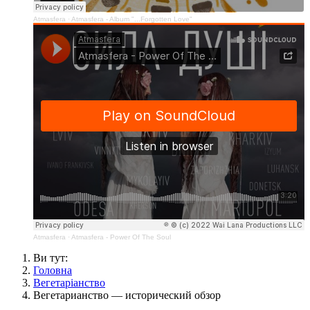
Atmasfera
·
Atmasfera - Album "...Forgotten Love"
Atmasfera
·
Atmasfera - Power Of The Soul
Ви тут:
Головна
Вегетаріанство
Вегетарианство — исторический обзор