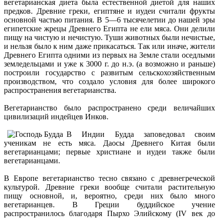
вегетарианская диета была естественной диетой для наших
предков. Древние греки, египтяне и иудеи считали фрукты
основной частью питания. В 5—6 тысячелетии до нашей эры
египетские жрецы Древнего Египта не ели мяса. Они делили
пищу на чистую и нечистую. Туши животных были нечистые,
и нельзя было к ним даже прикасаться. Так или иначе, жители
Древнего Египта одними из первых на Земле стали оседлыми
земледельцами и уже к 3000 г. до н.э. (а возможно и раньше)
построили государство с развитым сельскохозяйственным
производством, что создало условия для более широкого
распространения вегетарианства.
Вегетарианство было распространено среди величайших
цивилизаций индейцев Инков.
В Индии Будда заповедовал своим
ученикам не есть мяса. Даосы Древнего Китая были
вегетарианцами; первые христиане и иудеи также были
вегетарианцами.
В Европе вегетарианство тесно связано с древнегреческой
культурой. Древние греки вообще считали растительную
пищу основной, и, вероятно, среди них было много
вегетарианцев. В Греции буддийское учение
распространилось благодаря Пырхо Элийскому (IV век до