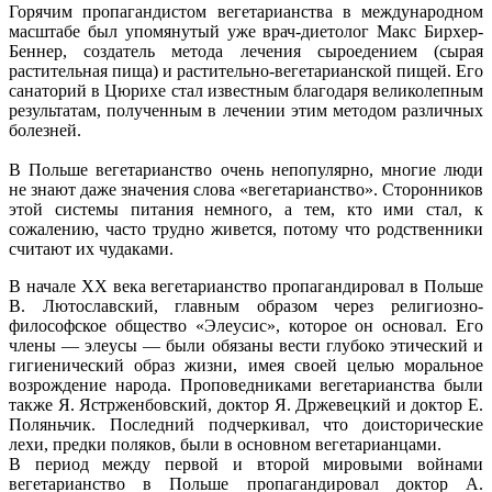
Горячим пропагандистом вегетарианства в международном
масштабе был упомянутый уже врач-диетолог Макс Бирхер-
Беннер, создатель метода лечения сыроедением (сырая
растительная пища) и растительно-вегетарианской пищей. Его
санаторий в Цюрихе стал известным благодаря великолепным
результатам, полученным в лечении этим методом различных
болезней.
В Польше вегетарианство очень непопулярно, многие люди
не знают даже значения слова «вегетарианство». Сторонников
этой системы питания немного, а тем, кто ими стал, к
сожалению, часто трудно живется, потому что родственники
считают их чудаками.
В начале XX века вегетарианство пропагандировал в Польше
В. Лютославский, главным образом через религиозно-
философское общество «Элеусис», которое он основал. Его
члены — элеусы — были обязаны вести глубоко этический и
гигиенический образ жизни, имея своей целью моральное
возрождение народа. Проповедниками вегетарианства были
также Я. Ястрженбовский, доктор Я. Држевецкий и доктор Е.
Поляньчик. Последний подчеркивал, что доисторические
лехи, предки поляков, были в основном вегетарианцами.
В период между первой и второй мировыми войнами
вегетарианство в Польше пропагандировал доктор А.