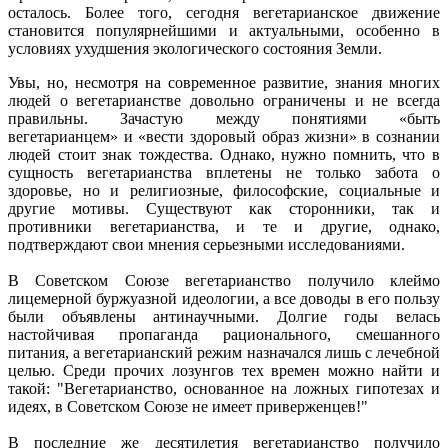
осталось. Более того, сегодня вегетарианское движение
становится популярнейшими и актуальными, особенно в
условиях ухудшения экологического состояния Земли.
Увы, но, несмотря на современное развитие, знания многих
людей о вегетарианстве довольно ограничены и не всегда
правильны. Зачастую между понятиями «быть
вегетарианцем» и «вести здоровый образ жизни» в сознании
людей стоит знак тождества. Однако, нужно помнить, что в
сущность вегетарианства вплетены не только забота о
здоровье, но и религиозные, философские, социальные и
другие мотивы. Существуют как сторонники, так и
противники вегетарианства, и те и другие, однако,
подтверждают свои мнения серьезными исследованиями.
В Советском Союзе вегетарианство получило клеймо
лицемерной буржуазной идеологии, а все доводы в его пользу
были объявлены антинаучными. Долгие годы велась
настойчивая пропаганда рационального, смешанного
питания, а вегетарианский режим назначался лишь с лечебной
целью. Среди прочих лозунгов тех времен можно найти и
такой: "Вегетарианство, основанное на ложных гипотезах и
идеях, в Советском Союзе не имеет приверженцев!"
В последние же десятилетия вегетарианство получило