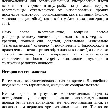
исключающим или ограничивающим употребление плоти
всех животных (мясо, птицу, рыбу, ит.п.). Также, нередко
вегетарианцы отказываются от использования прочих
продуктов животного происхождения, как в питании (молоко
млекопитающих, яйца), так и в быту (мех, кожа, глицерин, и
т.п.).
Само слово вегетарианство, вопреки весьма
распространенному мнению, происходит от лат. vegetus —
крепкий, полный сил, бодрый, деятельный. Изначально
"вегетарианский" означало "гармоничный с философской и
нравственной точки зрения образ жизни в целом", а не только
способ питания, как, например, в словосочетании
словосочетании homo vegetus, означающее духовно и
физически развитую личность.
История вегетарианства
Вегетарианство существовало с начала времен. Древнейшие
люди были вегетарианцами, живущими собирательством.
Не так давно, в результате многочисленных научных
исследований, ученые пришли к заключению о том, что наши
предки были вегетарианцами, не употреблявшими мяса, за
исключением периодов чрезвычайных кризисов. Только во