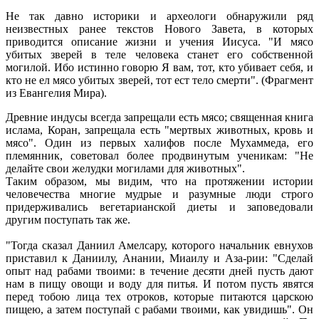
Не так давно историки и археологи обнаружили ряд
неизвестных ранее текстов Нового Завета, в которых
приводится описание жизни и учения Иисуса. "И мясо
убитых зверей в теле человека станет его собственной
могилой. Ибо истинно говорю Я вам, тот, кто убивает себя, и
кто не ел мясо убитых зверей, тот ест тело смерти". (Фрагмент
из Евангелия Мира).
Древние индусы всегда запрещали есть мясо; священная книга
ислама, Коран, запрещала есть "мертвых животных, кровь и
мясо". Один из первых халифов после Мухаммеда, его
племянник, советовал более продвинутым ученикам: "Не
делайте свои желудки могилами для животных".
Таким образом, мы видим, что на протяжении истории
человечества многие мудрые и разумные люди строго
придерживались вегетарианской диеты и заповедовали
другим поступать так же.
"Тогда сказал Даниил Амелсару, которого начальник евнухов
приставил к Даниилу, Анании, Миаилу и Аза-рии: "Сделай
опыт над рабами твоими: в течение десяти дней пусть дают
нам в пищу овощи и воду для питья. И потом пусть явятся
перед тобою лица тех отроков, которые питаются царскою
пищею, а затем поступай с рабами твоими, как увидишь". Он