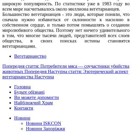
широкую популярность. По статистике уже в 1983 году во
всем мире насчитывалось около миллиона вегетарианцев.
Большинство вегетарианцев - это люди, которые поняли, что
сначала нужно избавиться от склонности к насилию в
собственном сердце, и только потом помышлять о создании
миролюбивого общества. Поэтому нет ничего удивительного
в том, что многие тысячи людей, представителей всех слоев
общества, в своих поисках истины становятся
вегетарианцами.
Вегетарианство
Попередня стаття: Потребители мяса — соучастники убийства
животных
Попередня
Наступна стаття: Эзотерический аспект
вегетарианства
Наступна
Головна
Будьте обізнані
Ви можете допомогти
Найближчий Храм
Контакти
Новини
Новини ISKCON
Новини Запоріжжя