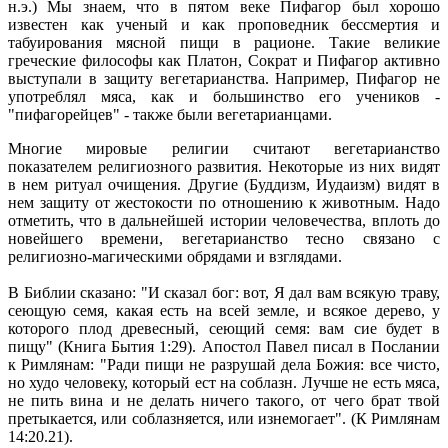
н.э.) Мы знаем, что в пятом веке Пифагор был хорошо
известен как ученый и как проповедник бессмертия и
табуирования мясной пищи в рационе. Такие великие
греческие философы как Платон, Сократ и Пифагор активно
выступали в защиту вегетарианства. Например, Пифагор не
употреблял мяса, как и большинство его учеников -
"пифагорейцев" - также были вегетарианцами.
Многие мировые религии считают вегетарианство
показателем религиозного развития. Некоторые из них видят
в нем ритуал очищения. Другие (Буддизм, Иудаизм) видят в
нем защиту от жестокости по отношению к животным. Надо
отметить, что в дальнейшей истории человечества, вплоть до
новейшего времени, вегетарианство тесно связано с
религиозно-магическими обрядами и взглядами.
В Библии сказано: "И сказал бог: вот, Я дал вам всякую траву,
сеющую семя, какая есть на всей земле, и всякое дерево, у
которого плод древесный, сеющий семя: вам сие будет в
пищу" (Книга Бытия 1:29). Апостол Павел писал в Послании
к Римлянам: "Ради пищи не разрушай дела Божия: все чисто,
но худо человеку, который ест на соблазн. Лучше не есть мяса,
не пить вина и не делать ничего такого, от чего брат твой
претыкается, или соблазняется, или изнемогает". (К Римлянам
14:20.21).