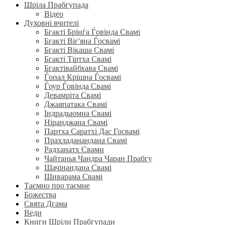
Шріла Прабгупада
Відео
Духовні вчителі
Бгакті Брінѓа Ѓовінда Свамі
Бгакті Віг'яна Ѓосвамі
Бгакті Вікаша Свамі
Бгакті Тіртха Свамі
Бгактівайбхава Свамі
Ѓопал Крішна Ѓосвамі
Ѓоур Ѓовінда Свамі
Девамріта Свамі
Джаяпатака Свамі
Індрадьюмна Свамі
Ніранджана Свамі
Партха Саратхі Дас Госвамі
Прахладанандана Свамі
Радханатх Свами
Чайтанья Чандра Чаран Прабгу
Шачінандана Свамі
Шиварама Свамі
Таємно про таємне
Божества
Свята Дгама
Веди
Книги Шріли Прабгупади