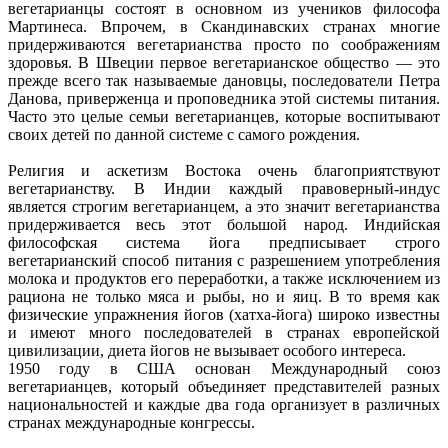
вегетарианцы состоят в основном из учеников философа
Мартинеса. Впрочем, в Скандинавских странах многие
придерживаются вегетарианства просто по соображениям
здоровья. В Швеции первое вегетарианское общество — это
прежде всего так называемые дановцы, последователи Петра
Данова, приверженца и проповедника этой системы питания.
Часто это целые семьи вегетарианцев, которые воспитывают
своих детей по данной системе с самого рождения.
Религия и аскетизм Востока очень благоприятствуют
вегетарианству. В Индии каждый правоверный-индус
является строгим вегетарианцем, а это значит вегетарианства
придерживается весь этот большой народ. Индийская
философская система йога предписывает строго
вегетарианский способ питания с разрешением употребления
молока и продуктов его переработки, а также исключением из
рациона не только мяса и рыбы, но и яиц. В то время как
физические упражнения йогов (хатха-йога) широко известны
и имеют много последователей в странах европейской
цивилизации, диета йогов не вызывает особого интереса.
1950 году в США основан Международный союз
вегетарианцев, который объединяет представителей разных
национальностей и каждые два года организует в различных
странах международные конгрессы.