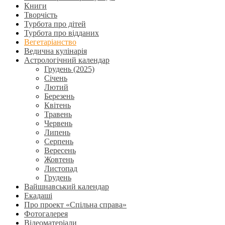
Книги
Творчість
Турбота про дітей
Турбота про відданих
Вегетаріанство
Ведична кулінарія
Астрологічний календар
Грудень (2025)
Січень
Лютий
Березень
Квітень
Травень
Червень
Липень
Серпень
Вересень
Жовтень
Листопад
Грудень
Вайшнавський календар
Екадаші
Про проект «Спільна справа»
Фотогалерея
Відеоматеріали