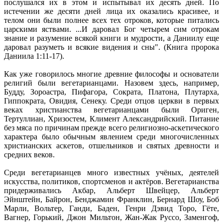
послушался их в этом и испытывал их десять дней. По
истечении же десяти дней лица их оказались красивее, и
телом они были полнее всех тех отроков, которые питались
царскими яствами. ...И даровал Бог четырем сим отрокам
знание и разумение всякой книги и мудрости, а Даниилу еще
даровал разуметь и всякие видения и сны". (Книга пророка
Даниила 1:11-17).
Как уже говорилось многие древние философы и основатели
религий были вегетарианцами. Назовем здесь, например,
Будду, Зороастра, Пифагора, Сократа, Платона, Плутарха,
Гиппократа, Овидия, Сенеку. Среди отцов церкви в первых
веках христианства вегетарианцами были Ориген,
Тертуллиан, Хризостем, Климент Александрийский. Питание
без мяса по причинам прежде всего религиозно-аскетического
характера было обычным явлением среди многочисленных
христианских аскетов, отшельников и святых древности и
средних веков.
Среди вегетарианцев много известных учёных, деятелей
искусства, политиков, спортсменов и актёров. Вегетарианства
придерживались Акбар, Альберт Швейцер, Альберт
Эйнштейн, Байрон, Бенджамин Франклин, Бернард Шоу, Боб
Марли, Вольтер, Ганди, Баден, Генри Дэвид Торо, Гёте,
Вагнер, Горький, Джон Мильтон, Жан-Жак Руссо, Заменгоф,