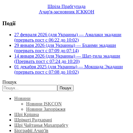
Шріла Прабгупада
Ачар'я-засновник ІСККОН
Події
27 февраля 2026 (для Украины) — Амалаки экадаши
(прервать пост с 06:22 до 10:02)
29 января 2026 (для Украины) — Бхаими экадаши
(прервать пост с 07:09 до 07:14)
14 января 2026 (для Украины) — Шат-тила экадаши
(Прервать пост с 07:24 до 10:20)
01 декабря 2025 (для Украины) — Мокшада Экадаши
(прервать пост с 07:08 до 10:02)
Пошук
Пошук
Новини
Новини ISKCON
Новини Запоріжжя
Шрі Крішна
Шріматі Радхарані
Шрі Чайтанья Махапрабгу
Біографії Ачар'їв