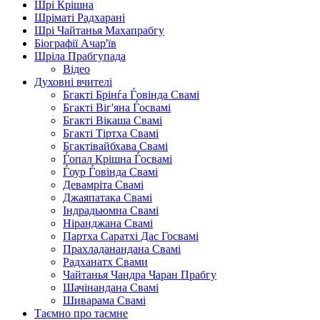
Шрі Крішна
Шріматі Радхарані
Шрі Чайтанья Махапрабгу
Біографії Ачар'їв
Шріла Прабгупада
Відео
Духовні вчителі
Бгакті Брінѓа Ѓовінда Свамі
Бгакті Віг'яна Ѓосвамі
Бгакті Вікаша Свамі
Бгакті Тіртха Свамі
Бгактівайбхава Свамі
Ѓопал Крішна Ѓосвамі
Ѓоур Ѓовінда Свамі
Девамріта Свамі
Джаяпатака Свамі
Індрадьюмна Свамі
Ніранджана Свамі
Партха Саратхі Дас Госвамі
Прахладанандана Свамі
Радханатх Свами
Чайтанья Чандра Чаран Прабгу
Шачінандана Свамі
Шиварама Свамі
Таємно про таємне