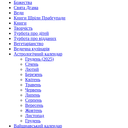
Божества
Свята Дгама
Веди
Книги Шріли Прабгупади
Книги
Творчість
Турбота про дітей
Турбота про відданих
Вегетаріанство
Ведична кулінарія
Астрологічний календар
Грудень (2025)
Січень
Лютий
Березень
Квітень
Травень
Червень
Липень
Серпень
Вересень
Жовтень
Листопад
Грудень
Вайшнавський календар