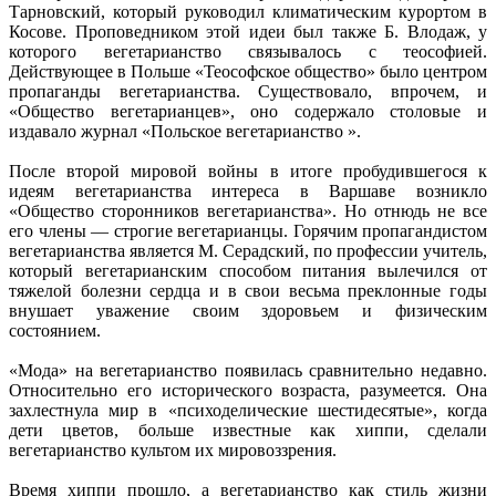
Тарновский, который руководил климатическим курортом в
Косове. Проповедником этой идеи был также Б. Влодаж, у
которого вегетарианство связывалось с теософией.
Действующее в Польше «Теософское общество» было центром
пропаганды вегетарианства. Существовало, впрочем, и
«Общество вегетарианцев», оно содержало столовые и
издавало журнал «Польское вегетарианство ».
После второй мировой войны в итоге пробудившегося к
идеям вегетарианства интереса в Варшаве возникло
«Общество сторонников вегетарианства». Но отнюдь не все
его члены — строгие вегетарианцы. Горячим пропагандистом
вегетарианства является М. Серадский, по профессии учитель,
который вегетарианским способом питания вылечился от
тяжелой болезни сердца и в свои весьма преклонные годы
внушает уважение своим здоровьем и физическим
состоянием.
«Мода» на вегетарианство появилась сравнительно недавно.
Относительно его исторического возраста, разумеется. Она
захлестнула мир в «психоделические шестидесятые», когда
дети цветов, больше известные как хиппи, сделали
вегетарианство культом их мировоззрения.
Время хиппи прошло, а вегетарианство как стиль жизни