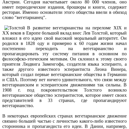
Австрии. Сегодня насчитывает около 80 000 членов, оно
имеет периодические издания, брошюры и книги, содержит
ресторан. Именно основатели этого общества ввели в обиход
слово "вегетарианец".
В развитие вегетарианства на переломе XIX и
XX веков в Европе большой вклад внес Лев Толстой, который
вложил в его идею свой высокий моральный авторитет. Он
родился в 1828 оду и примерно к 60 годам жизни начал
постепенно переходить на вегетарианство и
пропагандировать эту систему питания в основном по
философско-этическим мотивам. Он склонил к этому своего
приятеля Людвига Заменгофа, создателя языка эсперанто, а
также другого известного эсперантиста Леона Винера,
который создал первые вегетарианские общества в Германии
и США. Поэтому нет ничего удивительного, что связи между
вегетарианским и эсперантским движениями так сильны. В
1908 г. под покровительством Толстого возникло
вегетарианское общество эсперантистов, которое имеет своих
представителей в 33 странах, где пропагандируют
вегетарианство.
В некоторых европейских странах вегетарианское движение
связано большей частью с личностью какого-либо известного
сторонника и пропагандиста его идеи. В Дании, например,