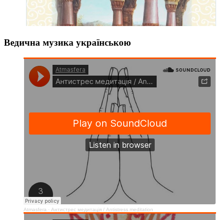
Ведична музика українською
Atmasfera
·
Антистрес медитація / Аntistress meditation