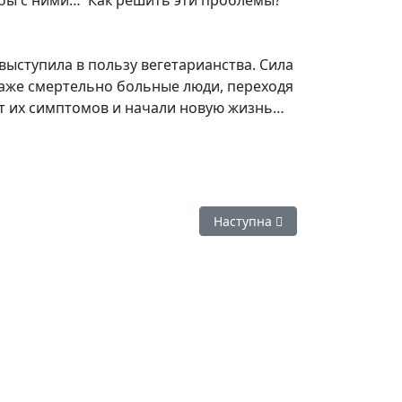
ьбы с ними… Как решить эти проблемы?
ыступила в пользу вегетарианства. Сила
даже смертельно больные люди, переходя
от их симптомов и начали новую жизнь…
 призывом отказаться от мяса
Наступна стаття: Фильм «Тол
Наступна