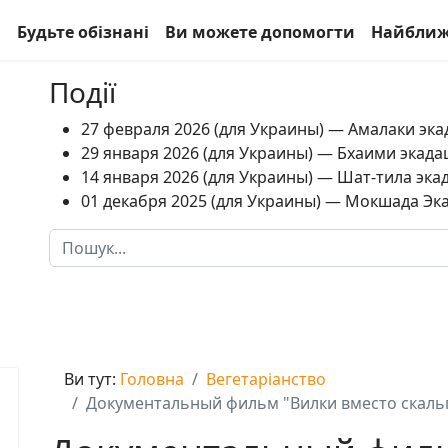
а
Будьте обізнані
Ви можете допомогти
Найближ
Події
27 февраля 2026 (для Украины) — Амалаки экад
29 января 2026 (для Украины) — Бхаими экадаш
14 января 2026 (для Украины) — Шат-тила экад
01 декабря 2025 (для Украины) — Мокшада Экад
Пошук
Type 2 or more characters for results.
Ви тут:
Головна
Вегетаріанство
Документальный фильм "Вилки вместо скальп