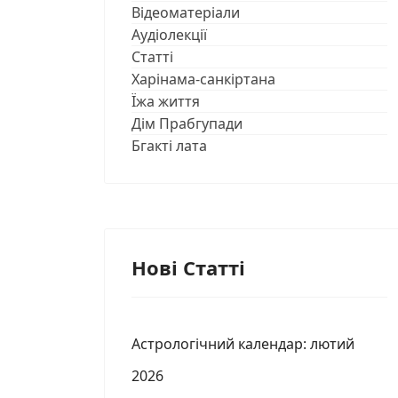
Відеоматеріали
Аудіолекції
Статті
Харінама-санкіртана
Їжа життя
Дім Прабгупади
Бгакті лата
Нові Статті
Астрологічний календар: лютий
2026