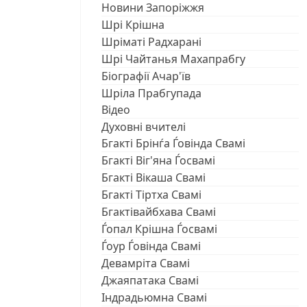
Новини Запоріжжя
Шрі Крішна
Шріматі Радхарані
Шрі Чайтанья Махапрабгу
Біографії Ачар'їв
Шріла Прабгупада
Відео
Духовні вчителі
Бгакті Брінѓа Ѓовінда Свамі
Бгакті Віг'яна Ѓосвамі
Бгакті Вікаша Свамі
Бгакті Тіртха Свамі
Бгактівайбхава Свамі
Ѓопал Крішна Ѓосвамі
Ѓоур Ѓовінда Свамі
Девамріта Свамі
Джаяпатака Свамі
Індрадьюмна Свамі