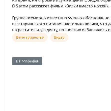
ни врачи, ни огромные суммы денег фондов бор
Об этом расскажет фильм «Вилки вместо ножей».
Группа всемирно известных ученых обоснованно в
вегетарианского питания настолько велика, что 
на растительную диету, полностью избавлялись 
Вегетарианство
Видео
Попередня стаття: 100 врачей вышли к Белому дому с
Попередня