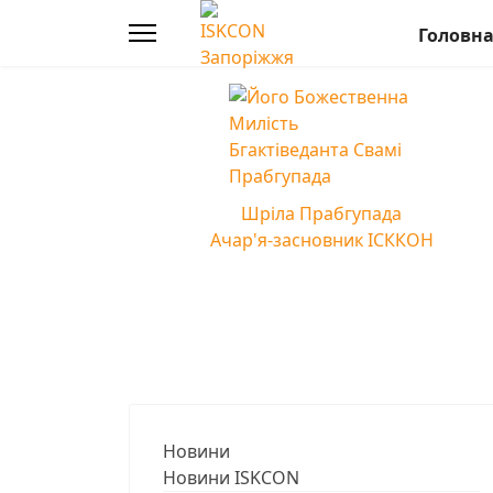
Головн
Шріла Прабгупада
Ачар'я-засновник ІСККОН
Новини
Новини ISKCON