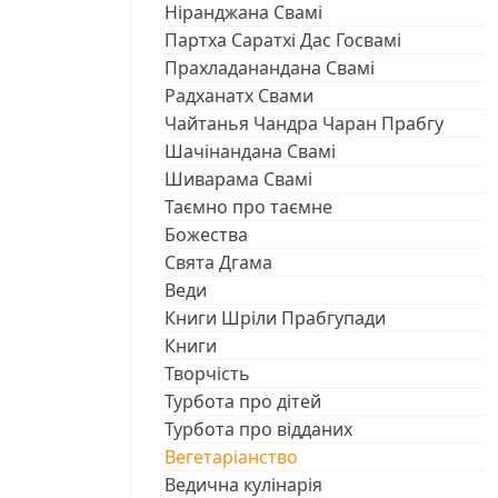
Ніранджана Свамі
Партха Саратхі Дас Госвамі
Прахладанандана Свамі
Радханатх Свами
Чайтанья Чандра Чаран Прабгу
Шачінандана Свамі
Шиварама Свамі
Таємно про таємне
Божества
Свята Дгама
Веди
Книги Шріли Прабгупади
Книги
Творчість
Турбота про дітей
Турбота про відданих
Вегетаріанство
Ведична кулінарія