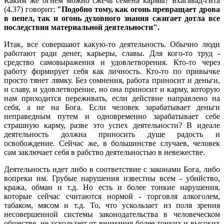
Каким же огнем можно сжечь семена кармы? Бхагавад-гита
(4.37) говорит:
"Подобно тому, как огонь превращает дрова
в пепел, так и огонь духовного знания сжигает дотла все
последствия материальной деятельности".
Итак, все совершают какую-то деятельность. Обычно люди
работают ради денег, карьеры, славы. Для кого-то труд -
средство самовыражения и удовлетворения. Кто-то через
работу формирует себя как личность. Кто-то по привычке
просто тянет лямку. Без сомнения, работа приносит и деньги,
и славу, и удовлетворение, но она приносит и карму, которую
нам приходится переживать, если действие направлено на
себя, а не на Бога. Если человек зарабатывает деньги
неправедным путем и одновременно зарабатывает себе
страшную карму, разве это успех деятельности? В идеале
деятельность должна приносить душе радость и
освобождение. Сейчас же, в большинстве случаев, человек
сам заключает себя в рабство деятельностью в невежестве.
Деятельность идет либо в соответствие с законами Бога, либо
вопреки им. Грубые нарушения известны всем - убийство,
кража, обман и т.д. Но есть и более тонкие нарушения,
которые сейчас считаются нормой - торговля алкоголем,
табаком, мясом и т.д. То, что ускользает из поля зрения
несовершенной системы законодательства в человеческом
обществе, не ускользает от внимания более тонких и высоких