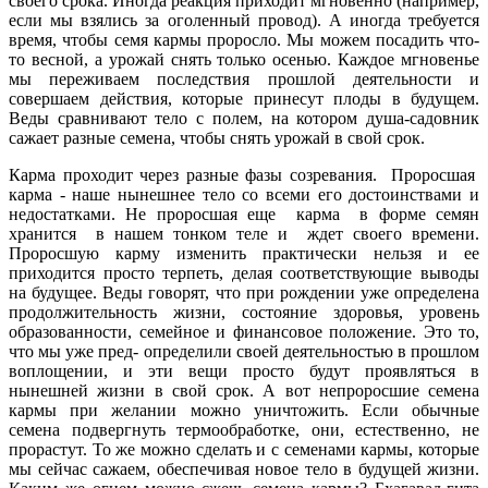
своего срока. Иногда реакция приходит мгновенно (например,
если мы взялись за оголенный провод). А иногда требуется
время, чтобы семя кармы проросло. Мы можем посадить что-
то весной, а урожай снять только осенью. Каждое мгновенье
мы переживаем последствия прошлой деятельности и
совершаем действия, которые принесут плоды в будущем.
Веды сравнивают тело с полем, на котором душа-садовник
сажает разные семена, чтобы снять урожай в свой срок.
Карма проходит через разные фазы созревания. Проросшая
карма - наше нынешнее тело со всеми его достоинствами и
недостатками. Не проросшая еще карма в форме семян
хранится в нашем тонком теле и ждет своего времени.
Проросшую карму изменить практически нельзя и ее
приходится просто терпеть, делая соответствующие выводы
на будущее. Веды говорят, что при рождении уже определена
продолжительность жизни, состояние здоровья, уровень
образованности, семейное и финансовое положение. Это то,
что мы уже пред- определили своей деятельностью в прошлом
воплощении, и эти вещи просто будут проявляться в
нынешней жизни в свой срок. А вот непроросшие семена
кармы при желании можно уничтожить. Если обычные
семена подвергнуть термообработке, они, естественно, не
прорастут. То же можно сделать и с семенами кармы, которые
мы сейчас сажаем, обеспечивая новое тело в будущей жизни.