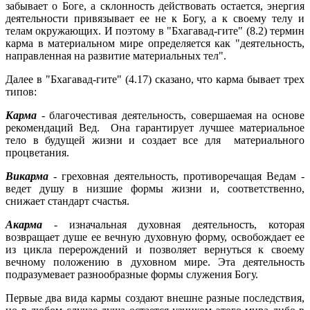
забывает о Боге, а склонность действовать остается, энергия
деятельности привязывает ее не к Богу, а к своему телу и
телам окружающих. И поэтому в "Бхагавад-гите" (8.2) термин
карма в материальном мире определяется как "деятельность,
направленная на развитие материальных тел".
Далее в "Бхагавад-гите" (4.17) сказано, что карма бывает трех
типов:
Карма
- благочестивая деятельность, совершаемая на основе
рекомендаций Вед. Она гарантирует лучшее материальное
тело в будущей жизни и создает все для материального
процветания.
Викарма
- греховная деятельность, противоречащая Ведам -
ведет душу в низшие формы жизни и, соответственно,
снижает стандарт счастья.
Акарма
- изначальная духовная деятельность, которая
возвращает душе ее вечную духовную форму, освобождает ее
из цикла перерождений и позволяет вернуться к своему
вечному положению в духовном мире. Эта деятельность
подразумевает разнообразные формы служения Богу.
Первые два вида кармы создают внешне разные последствия,