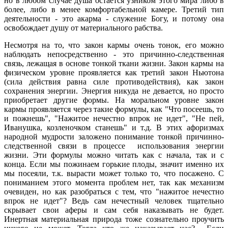
но в любом случае душа остается узником этого мира либо в
более, либо в менее комфортабельной камере. Третий тип
деятельности - это акарма - служение Богу, и потому она
освобождает душу от материального рабства.
Несмотря на то, что закон кармы очень тонок, его можно
наблюдать непосредственно - это причинно-следственная
связь, лежащая в основе тонкой ткани жизни. Закон кармы на
физическом уровне проявляется как третий закон Ньютона
(сила действия равна силе противодействия), как закон
сохранения энергии. Энергия никуда не девается, но просто
приобретает другие формы. На моральном уровне закон
кармы проявляется через такие формулы, как "Что посеешь, то
и пожнешь", "Нажитое нечестно впрок не идет", "Не пей,
Иванушка, козленочком станешь" и т.д. В этих афоризмах
народной мудрости заложено понимание тонкой причинно-
следственной связи в процессе использования энергии
жизни. Эти формулы можно читать как с начала, так и с
конца. Если мы пожинаем горькие плоды, значит именно их
мы посеяли, т.к. вырасти может только то, что посажено. С
пониманием этого момента проблем нет, так как механизм
очевиден, но как разобраться с тем, что "нажитое нечестно
впрок не идет"? Ведь сам нечестный человек тщательно
скрывает свои аферы и сам себя наказывать не будет.
Инертная материальная природа тоже сознательно проучить