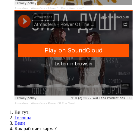
Atmasfera
·
Atmasfera - Album "...Forgotten Love"
Atmasfera
·
Atmasfera - Power Of The Soul
Ви тут:
Головна
Веди
Как работает карма?