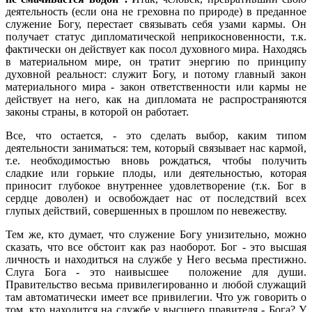
деятельность (если она не греховна по природе) в преданное
служение Богу, перестает связывать себя узами кармы. Он
получает статус дипломатической неприкосновенности, т.к.
фактически он действует как посол духовного мира. Находясь
в материальном мире, он тратит энергию по принципу
духовной реальност: служит Богу, и потому главный закон
материального мира - закон ответственности или кармы не
действует на него, как на дипломата не распространяются
законы страны, в которой он работает.
Все, что остается, - это сделать выбор, каким типом
деятельности заниматься: тем, который связывает нас кармой,
т.е. необходимостью вновь рождаться, чтобы получить
сладкие или горькие плоды, или деятельностью, которая
приносит глубокое внутреннее удовлетворение (т.к. Бог в
сердце доволен) и освобождает нас от последствий всех
глупых действий, совершенных в прошлом по невежеству.
Тем же, кто думает, что служение Богу унизительно, можно
сказать, что все обстоит как раз наоборот. Бог - это высшая
личность и находиться на службе у Него весьма престижно.
Слуга Бога - это наивысшее положение для души.
Правительство весьма привилегированно и любой служащий
там автоматически имеет все привилегии. Что уж говорить о
том, кто находится на службе у высшего правителя - Бога? У