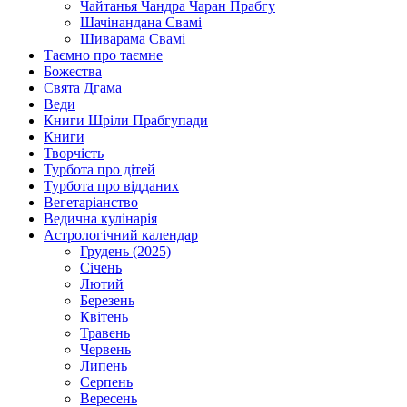
Чайтанья Чандра Чаран Прабгу
Шачінандана Свамі
Шиварама Свамі
Таємно про таємне
Божества
Свята Дгама
Веди
Книги Шріли Прабгупади
Книги
Творчість
Турбота про дітей
Турбота про відданих
Вегетаріанство
Ведична кулінарія
Астрологічний календар
Грудень (2025)
Січень
Лютий
Березень
Квітень
Травень
Червень
Липень
Серпень
Вересень