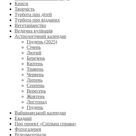
Книги
Творчість
Турбота про дітей
Турбота про відданих
Вегетаріанство
Ведична кулінарія
Астрологічний календар
Грудень (2025)
Січень
Лютий
Березень
Квітень
Травень
Червень
Липень
Серпень
Вересень
Жовтень
Листопад
Грудень
Вайшнавський календар
Екадаші
Про проект «Спільна справа»
Фотогалерея
Відеоматеріали