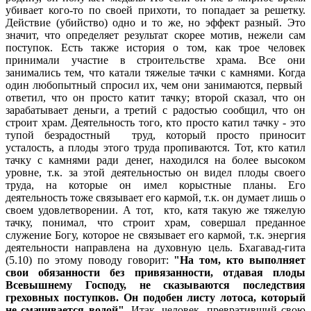
убивает кого-то по своей прихоти, то попадает за решетку.
Действие (убийство) одно и то же, но эффект разный. Это
значит, что определяет результат скорее мотив, нежели сам
поступок. Есть также история о том, как трое человек
принимали участие в строительстве храма. Все они
занимались тем, что катали тяжелые тачки с камнями. Когда
один любопытный спросил их, чем они занимаются, первый
ответил, что он просто катит тачку; второй сказал, что он
зарабатывает деньги, а третий с радостью сообщил, что он
строит храм. Деятельность того, кто просто катил тачку - это
тупой безрадостный труд, который просто приносит
усталость, а плоды этого труда пропиваются. Тот, кто катил
тачку с камнями ради денег, находился на более высоком
уровне, т.к. за этой деятельностью он видел плоды своего
труда, на которые он имел корыстные планы. Его
деятельность тоже связывает его кармой, т.к. он думает лишь о
своем удовлетворении. А тот, кто, катя такую же тяжелую
тачку, понимал, что строит храм, совершал преданное
служение Богу, которое не связывает его кармой, т.к. энергия
деятельности направлена на духовную цель. Бхагавад-гита
(5.10) по этому поводу говорит:
"На том, кто выполняет
свои обязанности без привязанности, отдавая плоды
Всевышнему Господу, не сказываются последствия
греховных поступков. Он подобен листу лотоса, который
не смачивается водой".
Итак, человек, превративший свою