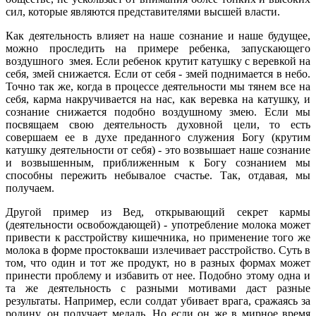
сил, которые являются представителями высшей власти.
Как деятельность влияет на наше сознание и наше будущее,
можно проследить на примере ребенка, запускающего
воздушного змея. Если ребенок крутит катушку с веревкой на
себя, змей снижается. Если от себя - змей поднимается в небо.
Точно так же, когда в процессе деятельности мы тянем все на
себя, карма накручивается на нас, как веревка на катушку, и
сознание снижается подобно воздушному змею. Если мы
посвящаем свою деятельность духовной цели, то есть
совершаем ее в духе преданного служения Богу (крутим
катушку деятельности от себя) - это возвышает наше сознание
и возвышенным, приближенным к Богу сознанием мы
способны пережить небывалое счастье. Так, отдавая, мы
получаем.
Другой пример из Вед, открывающий секрет кармы
(деятельности освобождающей) - употребление молока может
привести к расстройству кишечника, но применение того же
молока в форме простокваши излечивает расстройство. Суть в
том, что один и тот же продукт, но в разных формах может
принести проблему и избавить от нее. Подобно этому одна и
та же деятельность с разными мотивами даст разные
результаты. Например, если солдат убивает врага, сражаясь за
родину, он получает медаль. Но если он же в мирное время