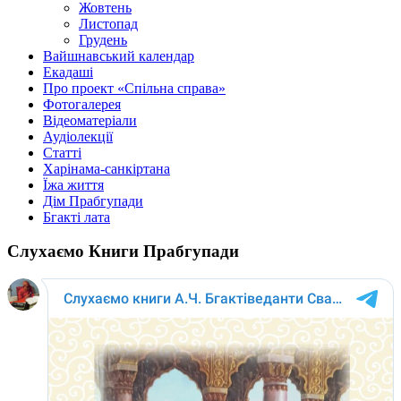
Жовтень
Листопад
Грудень
Вайшнавський календар
Екадаші
Про проект «Спільна справа»
Фотогалерея
Відеоматеріали
Аудіолекції
Статті
Харінама-санкіртана
Їжа життя
Дім Прабгупади
Бгакті лата
Слухаємо Книги Прабгупади