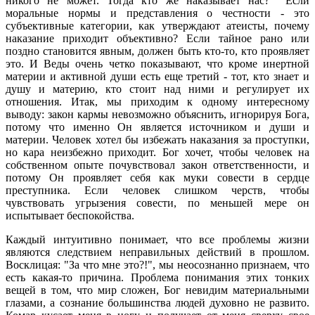
никого не может. Тогда кто же наказывает нас? Если
моральные нормы и представления о честности - это
субъективные категории, как утверждают атеисты, почему
наказание приходит объективно? Если тайное рано или
поздно становится явным, должен быть кто-то, кто проявляет
это. И Веды очень четко показывают, что кроме инертной
материи и активной души есть еще третий - тот, кто знает и
душу и материю, кто стоит над ними и регулирует их
отношения. Итак, мы приходим к одному интересному
выводу: закон кармы невозможно объяснить, игнорируя Бога,
потому что именно Он является источником и души и
материи. Человек хотел бы избежать наказания за проступки,
но кара неизбежно приходит. Бог хочет, чтобы человек на
собственном опыте почувствовал закон ответственности, и
потому Он проявляет себя как муки совести в сердце
преступника. Если человек слишком черств, чтобы
чувствовать угрызения совести, по меньшей мере он
испытывает беспокойства.
Каждый интуитивно понимает, что все проблемы жизни
являются следствием неправильных действий в прошлом.
Восклицая: "За что мне это?!", мы неосознанно признаем, что
есть какая-то причина. Проблема понимания этих тонких
вещей в том, что мир сложен, Бог невидим материальными
глазами, а сознание большинства людей духовно не развито.