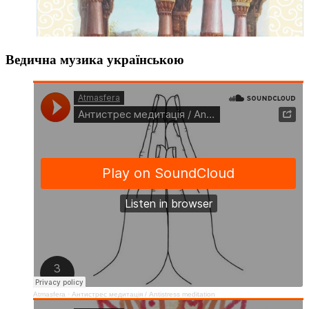
Ведична музика українською
Atmasfera
·
Антистрес медитація / Аntistress meditation