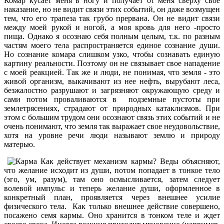
Комар кусает меня в ногу и получает от меня сверху свое
наказание, но не видит связи этих событий, он даже возмущен
тем, что его трапеза так грубо прервана. Он не видит связи
между моей рукой и ногой, а моя кровь для него -просто
пища. Однако я осознаю себя полным целым, т.к. по разным
частям моего тела распространяется единое сознание души.
Но сознание комара слишком узко, чтобы сознавать единую
картину реальности. Поэтому он не связывает свое нападение
с моей реакцией. Так же и люди, не понимая, что земля - это
живой организм, выкачивают из нее нефть, вырубают леса,
безжалостно разрушают и загрязняют окружающую среду и
сами потом проваливаются в подземные пустоты при
землетрясениях, страдают от природных катаклизмов. При
этом с большим трудом они осознают связь этих событий и не
очень понимают, что земля так выражает свое неудовольствие,
хотя на уровне речи люди называют землю и природу
матерью.
Как действует механизм кармы? Веды объясняют,
что желание исходит из души, потом попадает в тонкое тело
(эго, ум, разум), там оно осмысливается, затем следует
волевой импульс и теперь желание души, оформленное в
конкретный план, проявляется через внешнее усилие
физического тела. Как только внешнее действие совершено,
посажено семя кармы. Оно хранится в тонком теле и ждет