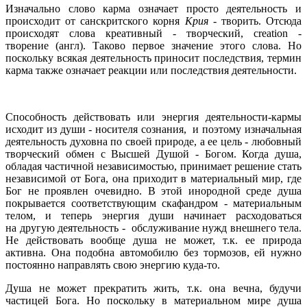
Изначально слово карма означает просто деятельность и
происходит от санскритского корня
Крия
- творить. Отсюда
происходят слова креативный - творческий, creation -
творение (англ). Таково первое значение этого слова. Но
поскольку всякая деятельность приносит последствия, термин
карма также означает реакции или последствия деятельности.
Способность действовать или энергия деятельности-кармы
исходит из души - носителя сознания, и поэтому изначальная
деятельность духовна по своей природе, а ее цель - любовный
творческий обмен с Высшей Душой - Богом. Когда душа,
обладая частичной независимостью, принимает решение стать
независимой от Бога, она приходит в материальный мир, где
Бог не проявлен очевидно. В этой инородной среде душа
покрывается соответствующим скафандром - материальным
телом, и теперь энергия души начинает расходоваться
на другую деятельность - обслуживание нужд внешнего тела.
Не действовать вообще душа не может, т.к. ее природа
активна. Она подобна автомобилю без тормозов, ей нужно
постоянно направлять свою энергию куда-то.
Душа не может прекратить жить, т.к. она вечна, будучи
частицей Бога. Но поскольку в материальном мире душа