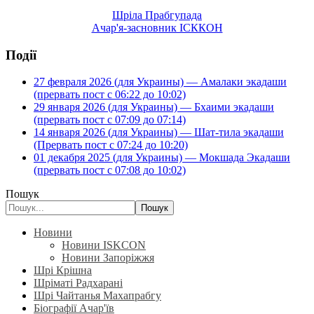
Шріла Прабгупада
Ачар'я-засновник ІСККОН
Події
27 февраля 2026 (для Украины) — Амалаки экадаши
(прервать пост с 06:22 до 10:02)
29 января 2026 (для Украины) — Бхаими экадаши
(прервать пост с 07:09 до 07:14)
14 января 2026 (для Украины) — Шат-тила экадаши
(Прервать пост с 07:24 до 10:20)
01 декабря 2025 (для Украины) — Мокшада Экадаши
(прервать пост с 07:08 до 10:02)
Пошук
Пошук
Новини
Новини ISKCON
Новини Запоріжжя
Шрі Крішна
Шріматі Радхарані
Шрі Чайтанья Махапрабгу
Біографії Ачар'їв