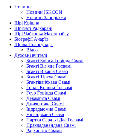
Новини
Новини ISKCON
Новини Запоріжжя
Шрі Крішна
Шріматі Радхарані
Шрі Чайтанья Махапрабгу
Біографії Ачар'їв
Шріла Прабгупада
Відео
Духовні вчителі
Бгакті Брінѓа Ѓовінда Свамі
Бгакті Віг'яна Ѓосвамі
Бгакті Вікаша Свамі
Бгакті Тіртха Свамі
Бгактівайбхава Свамі
Ѓопал Крішна Ѓосвамі
Ѓоур Ѓовінда Свамі
Девамріта Свамі
Джаяпатака Свамі
Індрадьюмна Свамі
Ніранджана Свамі
Партха Саратхі Дас Госвамі
Прахладанандана Свамі
Радханатх Свами