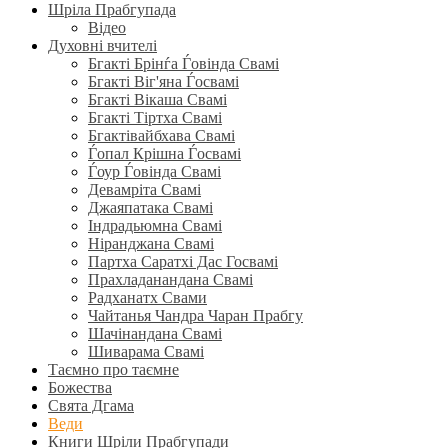
Шріла Прабгупада
Відео
Духовні вчителі
Бгакті Брінѓа Ѓовінда Свамі
Бгакті Віг'яна Ѓосвамі
Бгакті Вікаша Свамі
Бгакті Тіртха Свамі
Бгактівайбхава Свамі
Ѓопал Крішна Ѓосвамі
Ѓоур Ѓовінда Свамі
Девамріта Свамі
Джаяпатака Свамі
Індрадьюмна Свамі
Ніранджана Свамі
Партха Саратхі Дас Госвамі
Прахладанандана Свамі
Радханатх Свами
Чайтанья Чандра Чаран Прабгу
Шачінандана Свамі
Шиварама Свамі
Таємно про таємне
Божества
Свята Дгама
Веди
Книги Шріли Прабгупади