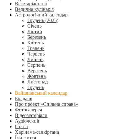
Вегетаріанство
Ведична кулінарія
Астрологічний календар
Грудень (2025)
Січень
Лютий
Березень
Квітень
Травень
Червень
Липень
Серпень
Вересень
Жовтень
Листопад
Грудень
Вайшнавський календар
Екадаші
Про проект «Спільна справа»
Фотогалерея
Відеоматеріали
Аудіолекції
Статті
Харінама-санкіртана
Їжа життя