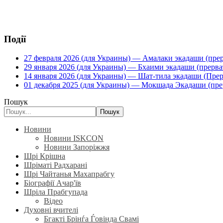
Події
27 февраля 2026 (для Украины) — Амалаки экадаши (прерв
29 января 2026 (для Украины) — Бхаими экадаши (прервать
14 января 2026 (для Украины) — Шат-тила экадаши (Прерва
01 декабря 2025 (для Украины) — Мокшада Экадаши (прерв
Пошук
Пошук
Новини
Новини ISKCON
Новини Запоріжжя
Шрі Крішна
Шріматі Радхарані
Шрі Чайтанья Махапрабгу
Біографії Ачар'їв
Шріла Прабгупада
Відео
Духовні вчителі
Бгакті Брінѓа Ѓовінда Свамі