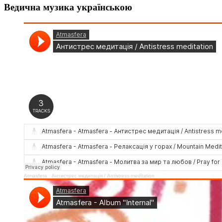
Ведична музика українською
Atmasfera
·
Антистрес медитація / Аntistress meditation