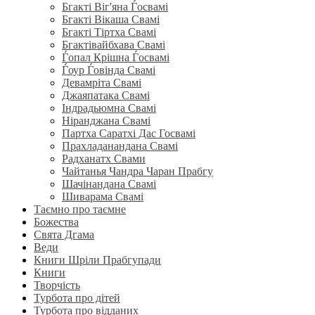
Бгакті Віг'яна Ѓосвамі
Бгакті Вікаша Свамі
Бгакті Тіртха Свамі
Бгактівайбхава Свамі
Ѓопал Крішна Ѓосвамі
Ѓоур Ѓовінда Свамі
Девамріта Свамі
Джаяпатака Свамі
Індрадьюмна Свамі
Ніранджана Свамі
Партха Саратхі Дас Госвамі
Прахладанандана Свамі
Радханатх Свами
Чайтанья Чандра Чаран Прабгу
Шачінандана Свамі
Шиварама Свамі
Таємно про таємне
Божества
Свята Дгама
Веди
Книги Шріли Прабгупади
Книги
Творчість
Турбота про дітей
Турбота про відданих