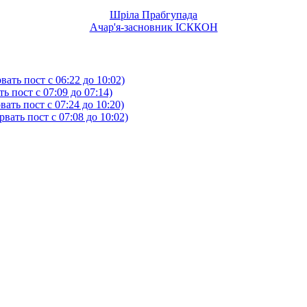
Шріла Прабгупада
Ачар'я-засновник ІСККОН
ать пост с 06:22 до 10:02)
 пост с 07:09 до 07:14)
ть пост с 07:24 до 10:20)
ать пост с 07:08 до 10:02)