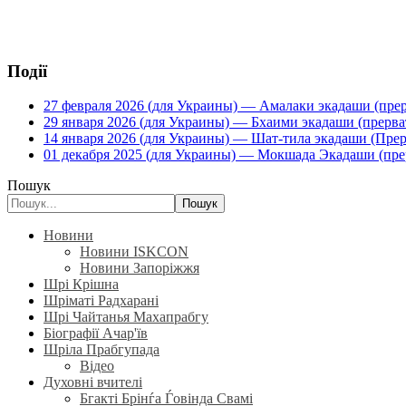
Події
27 февраля 2026 (для Украины) — Амалаки экадаши (прерв
29 января 2026 (для Украины) — Бхаими экадаши (прервать
14 января 2026 (для Украины) — Шат-тила экадаши (Прерва
01 декабря 2025 (для Украины) — Мокшада Экадаши (прерв
Пошук
Пошук
Новини
Новини ISKCON
Новини Запоріжжя
Шрі Крішна
Шріматі Радхарані
Шрі Чайтанья Махапрабгу
Біографії Ачар'їв
Шріла Прабгупада
Відео
Духовні вчителі
Бгакті Брінѓа Ѓовінда Свамі