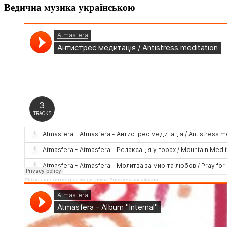
Ведична музика українською
Atmasfera
·
Антистрес медитація / Аntistress meditation