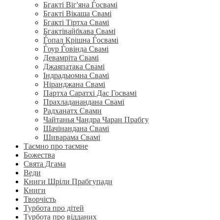
Бгакті Віг'яна Ѓосвамі
Бгакті Вікаша Свамі
Бгакті Тіртха Свамі
Бгактівайбхава Свамі
Ѓопал Крішна Ѓосвамі
Ѓоур Ѓовінда Свамі
Девамріта Свамі
Джаяпатака Свамі
Індрадьюмна Свамі
Ніранджана Свамі
Партха Саратхі Дас Госвамі
Прахладанандана Свамі
Радханатх Свами
Чайтанья Чандра Чаран Прабгу
Шачінандана Свамі
Шиварама Свамі
Таємно про таємне
Божества
Свята Дгама
Веди
Книги Шріли Прабгупади
Книги
Творчість
Турбота про дітей
Турбота про відданих