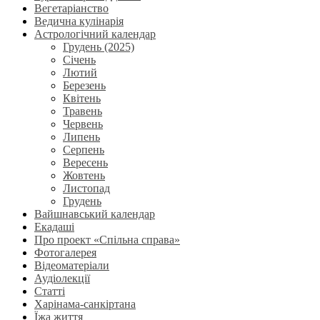
Вегетаріанство
Ведична кулінарія
Астрологічний календар
Грудень (2025)
Січень
Лютий
Березень
Квітень
Травень
Червень
Липень
Серпень
Вересень
Жовтень
Листопад
Грудень
Вайшнавський календар
Екадаші
Про проект «Спільна справа»
Фотогалерея
Відеоматеріали
Аудіолекції
Статті
Харінама-санкіртана
Їжа життя