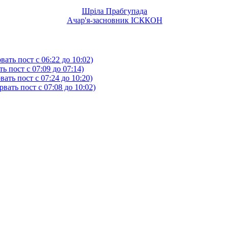
Шріла Прабгупада
Ачар'я-засновник ІСККОН
ать пост с 06:22 до 10:02)
 пост с 07:09 до 07:14)
ть пост с 07:24 до 10:20)
ать пост с 07:08 до 10:02)