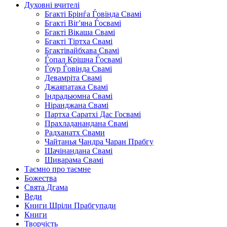
Духовні вчителі
Бгакті Брінѓа Ѓовінда Свамі
Бгакті Віг'яна Ѓосвамі
Бгакті Вікаша Свамі
Бгакті Тіртха Свамі
Бгактівайбхава Свамі
Ѓопал Крішна Ѓосвамі
Ѓоур Ѓовінда Свамі
Девамріта Свамі
Джаяпатака Свамі
Індрадьюмна Свамі
Ніранджана Свамі
Партха Саратхі Дас Госвамі
Прахладанандана Свамі
Радханатх Свами
Чайтанья Чандра Чаран Прабгу
Шачінандана Свамі
Шиварама Свамі
Таємно про таємне
Божества
Свята Дгама
Веди
Книги Шріли Прабгупади
Книги
Творчість