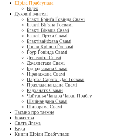
Шріла Прабгупада
Відео
Духовні вчителі
Бгакті Брінѓа Ѓовінда Свамі
Бгакті Віг'яна Ѓосвамі
Бгакті Вікаша Свамі
Бгакті Тіртха Свамі
Бгактівайбхава Свамі
Ѓопал Крішна Ѓосвамі
Ѓоур Ѓовінда Свамі
Девамріта Свамі
Джаяпатака Свамі
Індрадьюмна Свамі
Ніранджана Свамі
Партха Саратхі Дас Госвамі
Прахладанандана Свамі
Радханатх Свами
Чайтанья Чандра Чаран Прабгу
Шачінандана Свамі
Шиварама Свамі
Таємно про таємне
Божества
Свята Дгама
Веди
Книги Шріли Прабгупади