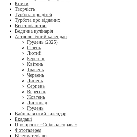
Книги
Творчість
Турбота про дітей
Турбота про відданих
Вегетаріанство
Ведична кулінарія
Астрологічний календар
Грудень (2025)
Січень
Лютий
Березень
Квітень
Травень
Червень
Липень
Серпень
Вересень
Жовтень
Листопад
Грудень
Вайшнавський календар
Екадаші
Про проект «Спільна справа»
Фотогалерея
Відеоматеріали