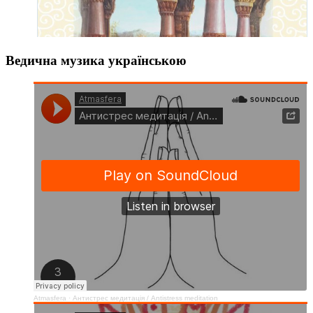
Ведична музика українською
Atmasfera
·
Антистрес медитація / Аntistress meditation