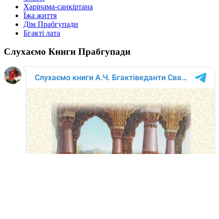
Харінама-санкіртана
Їжа життя
Дім Прабгупади
Бгакті лата
Слухаємо Книги Прабгупади