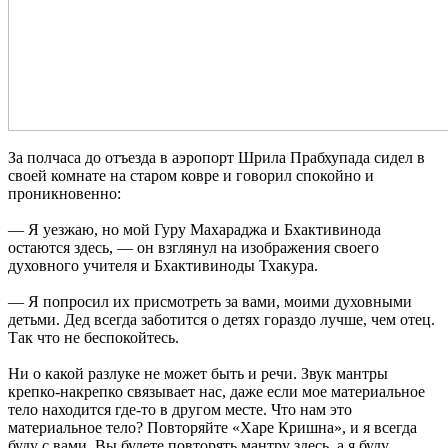
За полчаса до отъезда в аэропорт Шрила Прабхупада сидел в
своей комнате на старом ковре и говорил спокойно и
проникновенно:
— Я уезжаю, но мой Гуру Махараджа и Бхактивинода
остаются здесь, — он взглянул на изображения своего
духовного учителя и Бхактивиноды Тхакура.
— Я попросил их присмотреть за вами, моими духовными
детьми. Дед всегда заботится о детях гораздо лучше, чем отец.
Так что не беспокойтесь.
Ни о какой разлуке не может быть и речи. Звук мантры
крепко-накрепко связывает нас, даже если мое материальное
тело находится где-то в другом месте. Что нам это
материальное тело? Повторяйте «Харе Кришна», и я всегда
буду с вами. Вы будете повторять мантру здесь, а я буду