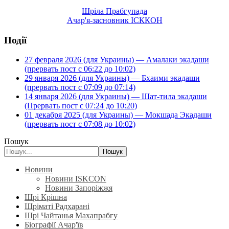
Шріла Прабгупада
Ачар'я-засновник ІСККОН
Події
27 февраля 2026 (для Украины) — Амалаки экадаши
(прервать пост с 06:22 до 10:02)
29 января 2026 (для Украины) — Бхаими экадаши
(прервать пост с 07:09 до 07:14)
14 января 2026 (для Украины) — Шат-тила экадаши
(Прервать пост с 07:24 до 10:20)
01 декабря 2025 (для Украины) — Мокшада Экадаши
(прервать пост с 07:08 до 10:02)
Пошук
Пошук
Новини
Новини ISKCON
Новини Запоріжжя
Шрі Крішна
Шріматі Радхарані
Шрі Чайтанья Махапрабгу
Біографії Ачар'їв