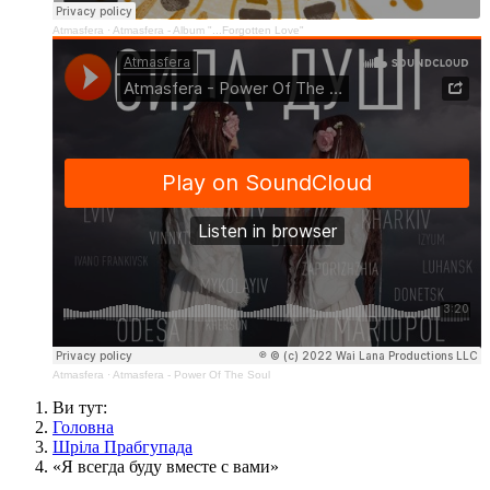
Atmasfera
·
Atmasfera - Album "...Forgotten Love"
Atmasfera
·
Atmasfera - Power Of The Soul
Ви тут:
Головна
Шріла Прабгупада
«Я всегда буду вместе с вами»