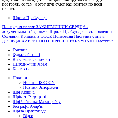
повторять ее там, и этот звук будет разноситься по всей
планете.
Шрила Прабхупада
Попередня стаття: ЗАЖИГАЮЩИЙ СЕРДЦА -
документальный фильм о Шриле Прабхупаде и становлении
Сознания Кришны в СССР.
Попередня
Наступна стаття:
ДЖОРДЖ ХАРРИСОН О ШРИЛЕ ПРАБХУПАДЕ
Наступна
Головна
Будьте обізнані
Ви можете допомогти
Найближчий Храм
Контакти
Новини
Новини ISKCON
Новини Запоріжжя
Шрі Крішна
Шріматі Радхарані
Шрі Чайтанья Махапрабгу
Біографії Ачар'їв
Шріла Прабгупада
Відео