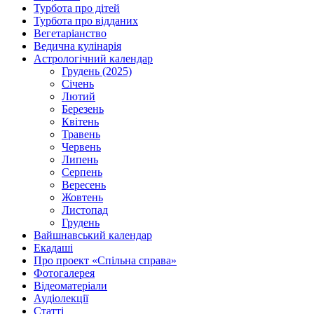
Турбота про дітей
Турбота про відданих
Вегетаріанство
Ведична кулінарія
Астрологічний календар
Грудень (2025)
Січень
Лютий
Березень
Квітень
Травень
Червень
Липень
Серпень
Вересень
Жовтень
Листопад
Грудень
Вайшнавський календар
Екадаші
Про проект «Спільна справа»
Фотогалерея
Відеоматеріали
Аудіолекції
Статті