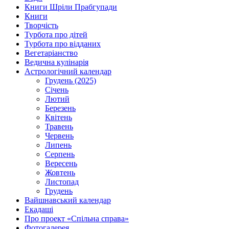
Книги Шріли Прабгупади
Книги
Творчість
Турбота про дітей
Турбота про відданих
Вегетаріанство
Ведична кулінарія
Астрологічний календар
Грудень (2025)
Січень
Лютий
Березень
Квітень
Травень
Червень
Липень
Серпень
Вересень
Жовтень
Листопад
Грудень
Вайшнавський календар
Екадаші
Про проект «Спільна справа»
Фотогалерея