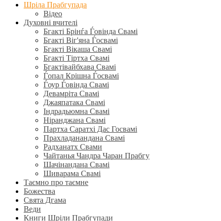
Шріла Прабгупада
Відео
Духовні вчителі
Бгакті Брінѓа Ѓовінда Свамі
Бгакті Віг'яна Ѓосвамі
Бгакті Вікаша Свамі
Бгакті Тіртха Свамі
Бгактівайбхава Свамі
Ѓопал Крішна Ѓосвамі
Ѓоур Ѓовінда Свамі
Девамріта Свамі
Джаяпатака Свамі
Індрадьюмна Свамі
Ніранджана Свамі
Партха Саратхі Дас Госвамі
Прахладанандана Свамі
Радханатх Свами
Чайтанья Чандра Чаран Прабгу
Шачінандана Свамі
Шиварама Свамі
Таємно про таємне
Божества
Свята Дгама
Веди
Книги Шріли Прабгупади