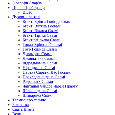
Біографії Ачар'їв
Шріла Прабгупада
Відео
Духовні вчителі
Бгакті Брінѓа Ѓовінда Свамі
Бгакті Віг'яна Ѓосвамі
Бгакті Вікаша Свамі
Бгакті Тіртха Свамі
Бгактівайбхава Свамі
Ѓопал Крішна Ѓосвамі
Ѓоур Ѓовінда Свамі
Девамріта Свамі
Джаяпатака Свамі
Індрадьюмна Свамі
Ніранджана Свамі
Партха Саратхі Дас Госвамі
Прахладанандана Свамі
Радханатх Свами
Чайтанья Чандра Чаран Прабгу
Шачінандана Свамі
Шиварама Свамі
Таємно про таємне
Божества
Свята Дгама
Веди