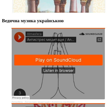
Ведична музика українською
Atmasfera
·
Антистрес медитація / Аntistress meditation