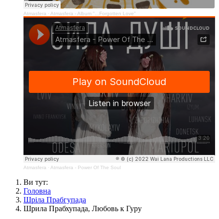
Atmasfera
·
Atmasfera - Album "...Forgotten Love"
Atmasfera
·
Atmasfera - Power Of The Soul
Ви тут:
Головна
Шріла Прабгупада
Шрила Прабхупада, Любовь к Гуру