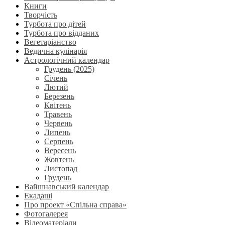
Книги
Творчість
Турбота про дітей
Турбота про відданих
Вегетаріанство
Ведична кулінарія
Астрологічний календар
Грудень (2025)
Січень
Лютий
Березень
Квітень
Травень
Червень
Липень
Серпень
Вересень
Жовтень
Листопад
Грудень
Вайшнавський календар
Екадаші
Про проект «Спільна справа»
Фотогалерея
Відеоматеріали