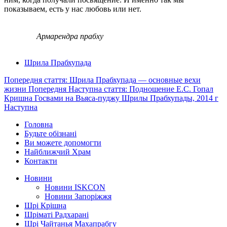
показываем, есть у нас любовь или нет.
Армарендра прабху
Шрила Прабхупада
Попередня стаття: Шрила Прабхупада — основные вехи
жизни
Попередня
Наступна стаття: Подношение Е.С. Гопал
Кришна Госвами на Вьяса-пуджу Шрилы Прабхупады, 2014 г
Наступна
Головна
Будьте обізнані
Ви можете допомогти
Найближчий Храм
Контакти
Новини
Новини ISKCON
Новини Запоріжжя
Шрі Крішна
Шріматі Радхарані
Шрі Чайтанья Махапрабгу