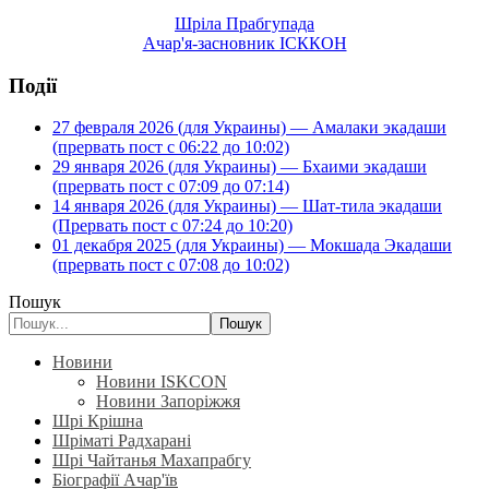
Шріла Прабгупада
Ачар'я-засновник ІСККОН
Події
27 февраля 2026 (для Украины) — Амалаки экадаши
(прервать пост с 06:22 до 10:02)
29 января 2026 (для Украины) — Бхаими экадаши
(прервать пост с 07:09 до 07:14)
14 января 2026 (для Украины) — Шат-тила экадаши
(Прервать пост с 07:24 до 10:20)
01 декабря 2025 (для Украины) — Мокшада Экадаши
(прервать пост с 07:08 до 10:02)
Пошук
Пошук
Новини
Новини ISKCON
Новини Запоріжжя
Шрі Крішна
Шріматі Радхарані
Шрі Чайтанья Махапрабгу
Біографії Ачар'їв