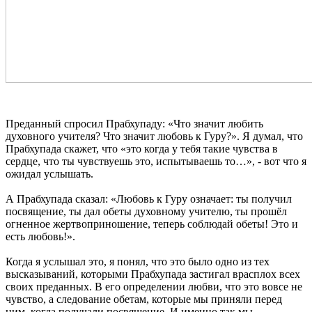
Преданный спросил Прабхупаду: «Что значит любить
духовного учителя? Что значит любовь к Гуру?». Я думал, что
Прабхупада скажет, что «это когда у тебя такие чувства в
сердце, что ты чувствуешь это, испытываешь то…», - вот что я
ожидал услышать.
А Прабхупада сказал: «Любовь к Гуру означает: ты получил
посвящение, ты дал обеты духовному учителю, ты прошёл
огненное жертвоприношение, теперь соблюдай обеты! Это и
есть любовь!».
Когда я услышал это, я понял, что это было одно из тех
высказываний, которыми Прабхупада застигал врасплох всех
своих преданных. В его определении любви, что это вовсе не
чувство, а следование обетам, которые мы приняли перед
ним, когда получали посвящение. И именно так мы