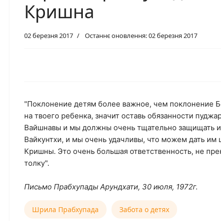
Кришна
02 березня 2017
Останнє оновлення: 02 березня 2017
"Поклонение детям более важное, чем поклонение Бо
на твоего ребенка, значит оставь обязанности пуджа
Вайшнавы и мы должны очень тщательно защищать их.
Вайкунтхи, и мы очень удачливы, что можем дать им
Кришны. Это очень большая ответственность, не прен
толку".
Письмо Прабхупады Арундхати, 30 июля, 1972г.
Шрила Прабхупада
Забота о детях