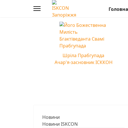
Головн
Шріла Прабгупада
Ачар'я-засновник ІСККОН
Новини
Новини ISKCON