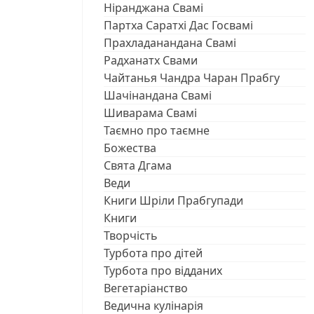
Ніранджана Свамі
Партха Саратхі Дас Госвамі
Прахладанандана Свамі
Радханатх Свами
Чайтанья Чандра Чаран Прабгу
Шачінандана Свамі
Шиварама Свамі
Таємно про таємне
Божества
Свята Дгама
Веди
Книги Шріли Прабгупади
Книги
Творчість
Турбота про дітей
Турбота про відданих
Вегетаріанство
Ведична кулінарія