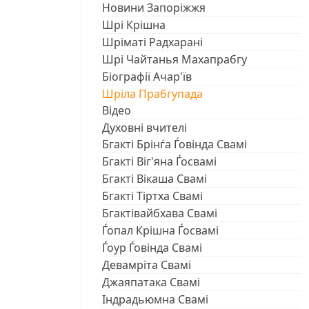
Новини Запоріжжя
Шрі Крішна
Шріматі Радхарані
Шрі Чайтанья Махапрабгу
Біографії Ачар'їв
Шріла Прабгупада
Відео
Духовні вчителі
Бгакті Брінѓа Ѓовінда Свамі
Бгакті Віг'яна Ѓосвамі
Бгакті Вікаша Свамі
Бгакті Тіртха Свамі
Бгактівайбхава Свамі
Ѓопал Крішна Ѓосвамі
Ѓоур Ѓовінда Свамі
Девамріта Свамі
Джаяпатака Свамі
Індрадьюмна Свамі