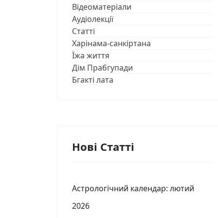
Відеоматеріали
Аудіолекції
Статті
Харінама-санкіртана
Їжа життя
Дім Прабгупади
Бгакті лата
Нові Статті
Астрологічний календар: лютий
2026