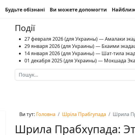
а
Будьте обізнані
Ви можете допомогти
Найближ
Події
27 февраля 2026 (для Украины) — Амалаки экад
29 января 2026 (для Украины) — Бхаими экадаш
14 января 2026 (для Украины) — Шат-тила экад
01 декабря 2025 (для Украины) — Мокшада Экад
Пошук
Type 2 or more characters for results.
Ви тут:
Головна
Шріла Прабгупада
Шрила Пр
Шрила Прабхупада: Эт