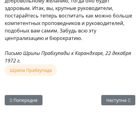
добровольному желанию, тогда оно будет
здоровым. Итак, вы, крупные руководители,
постарайтесь теперь воспитать как можно больше
компетентных проповедников и руководителей,
подобных вам самим. Забудь всю эту
централизацию и бюрократию.
Письмо Шрилы Прабхупады к Карандхаре, 22 декабря
1972 г.
Шрила Прабхупада
Попередня стаття: Золотые часы Шрилы Прабхупады
Наступна статт
Попередня
Наступна