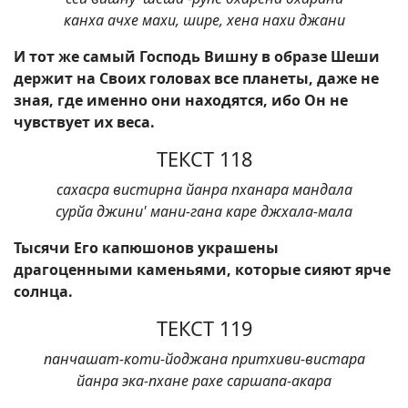
канха ачхе махи, шире, хена нахи джани
И тот же самый Господь Вишну в образе Шеши
держит на Своих головах все планеты, даже не
зная, где именно они находятся, ибо Он не
чувствует их веса.
ТЕКСТ 118
сахасра вистирна йанра пханара мандала
сурйа джини' мани-гана каре джхала-мала
Тысячи Его капюшонов украшены
драгоценными каменьями, которые сияют ярче
солнца.
ТЕКСТ 119
панчашат-коти-йоджана притхиви-вистара
йанра эка-пхане рахе саршапа-акара