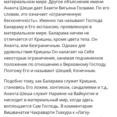
материальном мире. Другое объяснение имени
Ананта Шеши дает Бхакти Вигьяна Госвами. По его
словам, это означает «ограниченную
бесконечность». Именно так называют Господа
Балараму и Его экспансию, проявленную в
материальном мире. Баларама ничем не
отличается от Кришны, кроме цвета тела. Он
Ананта, или Безграничным. Однако для
удовольствия Кришны Он налагает на Себя
некоторые ограничения, занимая подчиненное
положение по отношению к Верховному Господу.
Поэтому Его и называют Шешей, Конечным.
Подобно тому, как Баларама служит Кришне,
становясь Его ложем, зонтиком, сандалиями и т.д.,
Ананта Шеша служит Нараяне на Вайкунтхе и
нисходит в материальный мир, когда здесь
воплощается Сам Господь. В комментарии
Вишванатхи Чакраварти Тхакура к «Лагху-