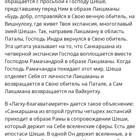
обращается с просьбой к Господу Шеше,
представшему перед Ним в образе Лакшманы:
«Будь добр, отправляйся в Свою вечную обитель, на
Вишнулоку, где живет Твоя экспансия, многоглавый
змей Шеша». Так, направив Лакшману в область
Паталы, Господь Индра вернулся в Свою обитель.
Эта цитата указывает на то, что Санкаршана из
четверной экспансии Господа воплощается вместе
Господом Рамачандрой в образе Лакшманы. Когда
Господь Рамачандра покидает этот мир, Шеша
отделяет Себя от личности Лакшманы и
возвращается в Свою обитель на Патале, а Сам
Лакшмана возвращается на Вайкунтху.
В «Лагху-бхагаватамрите» дается такое объяснение:
«Санкаршана из второй группы четырех экспансий
приходит в образе Рамы в сопровождении Шеши,
который держит на Себе вселенские сферы. Есть две
ипостаси Шеши. В одной Он держит вселенные, а в