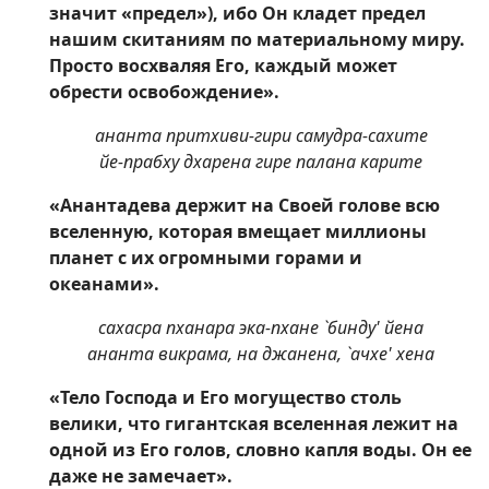
значит «предел»), ибо Он кладет предел
нашим скитаниям по материальному миру.
Просто восхваляя Его, каждый может
обрести освобождение».
ананта притхиви-гири самудра-сахите
йе-прабху дхарена гире палана карите
«Анантадева держит на Своей голове всю
вселенную, которая вмещает миллионы
планет с их огромными горами и
океанами».
сахасра пханара эка-пхане `бинду' йена
ананта викрама, на джанена, `ачхе' хена
«Тело Господа и Его могущество столь
велики, что гигантская вселенная лежит на
одной из Его голов, словно капля воды. Он ее
даже не замечает».