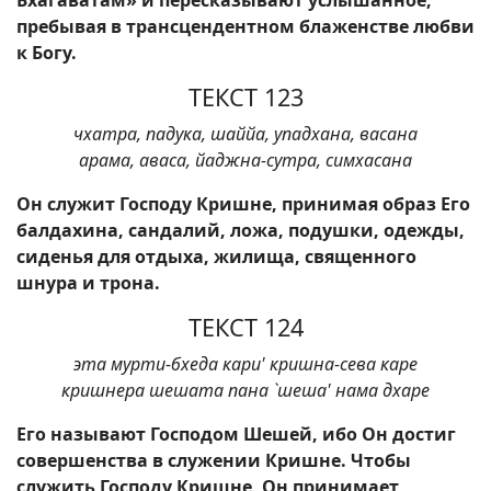
Бхагаватам» и пересказывают услышанное,
пребывая в трансцендентном блаженстве любви
к Богу.
ТЕКСТ 123
чхатра, падука, шаййа, упадхана, васана
арама, аваса, йаджна-сутра, симхасана
Он служит Господу Кришне, принимая образ Его
балдахина, сандалий, ложа, подушки, одежды,
сиденья для отдыха, жилища, священного
шнура и трона.
ТЕКСТ 124
эта мурти-бхеда кари' кришна-сева каре
кришнера шешата пана `шеша' нама дхаре
Его называют Господом Шешей, ибо Он достиг
совершенства в служении Кришне. Чтобы
служить Господу Кришне, Он принимает