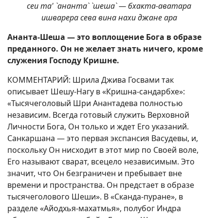
сеи та' `ананта` `шеша` — бхакта-аватара
ишварера сева вина нахи джане ара
Ананта-Шеша — это воплощение Бога в образе
преданного. Он не желает знать ничего, кроме
служения Господу Кришне.
КОММЕНТАРИЙ: Шрила Джива Госвами так
описывает Шешу-Нагу в «Кришна-сандарбхе»:
«Тысячеголовый Шри Анантадева полностью
независим. Всегда готовый служить Верховной
Личности Бога, Он только и ждет Его указаний.
Санкаршана — это первая экспансия Васудевы, и,
поскольку Он нисходит в этот мир по Своей воле,
Его называют сварат, всецело независимым. Это
значит, что Он безграничен и пребывает вне
времени и пространства. Он предстает в образе
тысячеголового Шеши». В «Сканда-пуране», в
разделе «Айодхья-махатмья», полубог Индра