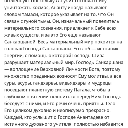
вселенную. Поскольку Он учит Господа Шиву
уничтожать космос, Ананту иногда называют
словом тамаси, которое указывает на то, что Он
связан с гуной тьмы. Он, изначальный повелитель
материального сознания, привлекает к Себе всех
живых существ, и за это Его еще называют
Санкаршаной. Весь материальный мир покоится на
головах Господа Санкаршаны. Его лоб — источник
энергии, с помощью которой Господь Шива
разрушает материальный мир. Господь Санкаршана
— воплощение Верховной Личности Бога, поэтому
множество преданных возносят Ему молитвы, а все
суры, асуры, гандхарвы, видьядхары и мудрецы
посещают планетную систему Патала, чтобы в
глубоком почтении склониться перед Ним. Господь
беседует с ними, и Его речи очень приятны. Тело
Его целиком духовно и неописуемо прекрасно.
Каждый, кто услышит о Господе Анантадеве от
истинного духовного учителя, полностью избавится