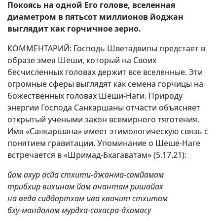
Покоясь на одной Его голове, вселенная
диаметром в пятьсот миллионов йоджан
выглядит как горчичное зерно.
КОММЕНТАРИЙ: Господь Шветадвипы предстает в
образе змея Шеши, который на Своих
бесчисленных головах держит все вселенные. Эти
огромные сферы выглядят как семена горчицы на
божественных головах Шеши-Наги. Природу
энергии Господа Санкаршаны отчасти объясняет
открытый учеными закон всемирного тяготения.
Имя «Санкаршана» имеет этимологическую связь с
понятием гравитации. Упоминание о Шеше-Наге
встречается в «Шримад-Бхагаватам» (5.17.21):
йам ахур асйа стхити-джанма-самйамам
трибхир вихинам йам анантам ришайах
на веда сиддартхам ива квачит стхитам
бху-мандалам мурдха-сахасра-дхамасу