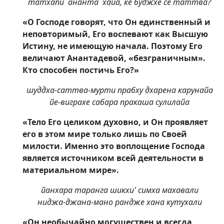
татхапи `ананта` хайа, ке буджхе се таттва?
«О Господе говорят, что Он единственный и
неповторимый, Его воспевают как Высшую
Истину, не имеющую начала. Поэтому Его
величают Анантадевой, «безграничным».
Кто способен постичь Его?»
шуддха-саттва-мурти прабху дхарена карунайа
йе-виграхе сабара пракаша сулилайа
«Тело Его целиком духовно, и Он проявляет
его в этом мире только лишь по Своей
милости. Именно это воплощение Господа
является источником всей деятельности в
материальном мире».
йанхара таранга шикхи' симха махавали
ниджа-джана-мано рандже хана кутухали
«Он необычайно могуществен и всегда