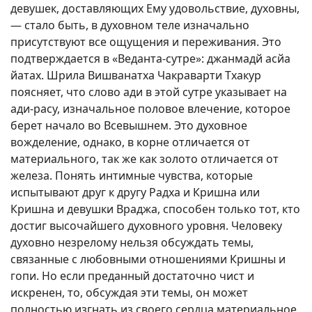
девушек, доставляющих Ему удовольствие, духовны,
— стало быть, в духовном теле изначально
присутствуют все ощущения и переживания. Это
подтверждается в «Веданта-сутре»: джанмадй асйа
йатах. Шрила Вишванатха Чакраварти Тхакур
поясняет, что слово ади в этой сутре указывает на
ади-расу, изначальное половое влечение, которое
берет начало во Всевышнем. Это духовное
вожделение, однако, в корне отличается от
материального, так же как золото отличается от
железа. Понять интимные чувства, которые
испытывают друг к другу Радха и Кришна или
Кришна и девушки Враджа, способен только тот, кто
достиг высочайшего духовного уровня. Человеку
духовно незрелому нельзя обсуждать темы,
связанные с любовными отношениями Кришны и
гопи. Но если преданный достаточно чист и
искренен, то, обсуждая эти темы, он может
полностью изгнать из своего сердца материальное