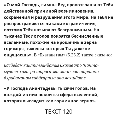
«О мой Господь, гимны Вед провозглашают Тебя
действенной причиной возникновения,
сохранения и разрушения этого мира. На Тебя не
распространяются никакие ограничения,
поэтому Тебя называют безграничным. На
тысячах Твоих голов покоятся бесчисленные
вселенные, похожие на крошечные зерна
горчицы, тяжести которых Ты даже не
ощущаешь».
В «Бхагаватам» (5.25.2) также сказано:
йасйедам кшити-мандалам бхагавато 'нанта-
муртех сахасра-шираса экасминн эва ширшани
дхрийаманам сиддхартха ива лакшйате
«У Господа Анантадевы тысячи голов. На
каждой из них покоится сфера вселенной,
которая выглядит как горчичное зерно».
ТЕКСТ 120