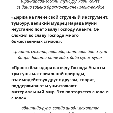
шри-нарада-госани `тумбуру` кари' санге
се йаша гайена брахма-стхане шлока-вандхе
«Держа на плече свой струнный инструмент,
тумбуру, великий мудрец Нарада Муни
неустанно поет хвалу Господу Ананте. Он
сложил во славу Господа много
божественных стихов».
сришти, стхити, пралайа, саттвади йата гуна
йанра дришти-пате хайа, йайа пунах пунах
«Просто благодаря взгляду Господа Ананты
три гуны материальной природы,
взаимодействуя друг с другом, творят,
поддерживают и уничтожают
материальный мир. Это повторяется снова и
снова».
адвитийа-рупа, сатйа анади махаттва