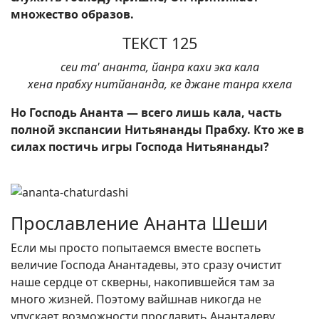
множество образов.
ТЕКСТ 125
сеи та' ананта, йанра кахи эка кала
хена прабху нитйананда, ке джане танра кхела
Но Господь Ананта — всего лишь кала, часть
полной экспансии Нитьянанды Прабху. Кто же в
силах постичь игры Господа Нитьянанды?
Прославление Ананта Шеши
Если мы просто попытаемся вместе воспеть
величие Господа Анантадевы, это сразу очистит
наше сердце от скверны, накопившейся там за
много жизней. Поэтому вайшнав никогда не
упускает возможности прославить Анантадеву.