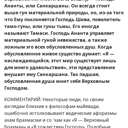
Ананты, или Санкаршаны. Он всегда стоит
выше гун материальной природы, но, из-за того
что Ему поклоняется Господь Шива, повелитель
тамо-гуны, или гуны тьмы, Его иногда
называют Тамаси. Господь Ананта управляет
материальной гуной невежества, а также
ложным эго всех обусловленных душ. Когда
обусловленное живое существо думает: «Я —
наслаждающийся, этот мир существует лишь
для моего удовольствия», эти представления
внушает ему Санкаршана. Так падшая,
обусловленная душа мнит себя Верховным
Господом.
КОММЕНТАРИЙ: Некоторые люди, по своим
взглядам близкие к философам-майявади,
ошибочно истолковывают ведические афоризмы
ахам брахмасми и со 'хам как «Я — Верховный
Брахман» и «Я тождествен Господу». Подобные