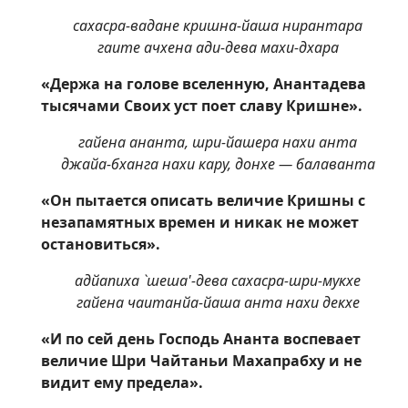
сахасра-вадане кришна-йаша нирантара
гаите ачхена ади-дева махи-дхара
«Держа на голове вселенную, Анантадева
тысячами Своих уст поет славу Кришне».
гайена ананта, шри-йашера нахи анта
джайа-бханга нахи кару, донхе — балаванта
«Он пытается описать величие Кришны с
незапамятных времен и никак не может
остановиться».
адйапиха `шеша'-дева сахасра-шри-мукхе
гайена чаитанйа-йаша анта нахи декхе
«И по сей день Господь Ананта воспевает
величие Шри Чайтаньи Махапрабху и не
видит ему предела».