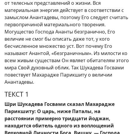
от телесных представлений о жизни. Вся
материальная энергия действует в соответствии с
замыслом Анантадевы, поэтому Его следует считать
первопричиной материального творения.
Могущество Господа Ананты безгранично, Его
величие не смог бы описать даже тот, у кого
бесчисленное множество уст. Вот почему Его
называют Анантой, «безграничным». Из милости ко
всем живым существам Он являет обитателям этого
мира Свой духовный облик. Так Шукадева Госвами
повествует Махарадже Парикшиту о величии
Анантадевы.
ТЕКСТ 1
Шри Шукадева Госвами сказал Махарадже
Парикшиту: О царь, ниже Паталы, на
расстоянии примерно тридцати йоджан,
находится обитель одного из воплощений
Верховной Личности Бога, Вишну, — Господа