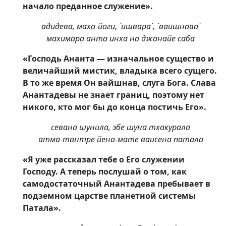
начало преданное служение».
адидева, маха-йоги, `ишвара`, `ваишнава`
махимара анта инха на джанайе саба
«Господь Ананта — изначальное существо и
величайший мистик, владыка всего сущего.
В то же время Он вайшнав, слуга Бога. Слава
Анантадевы не знает границ, поэтому нет
никого, кто мог бы до конца постичь Его».
севана шунила, эбе шуна тхакурала
атма-тантре йена-мате ваисена патала
«Я уже рассказал тебе о Его служении
Господу. А теперь послушай о том, как
самодостаточный Анантадева пребывает в
подземном царстве планетной системы
Патала».