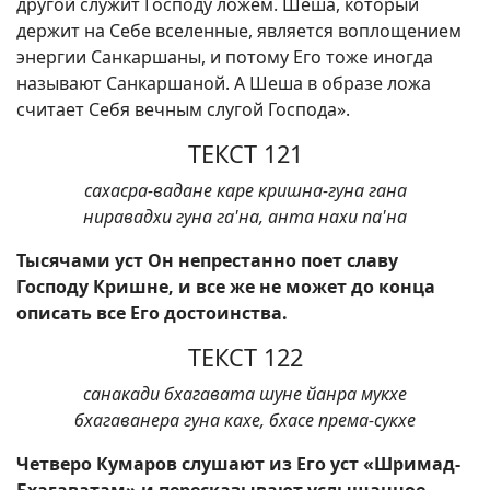
другой служит Господу ложем. Шеша, который
держит на Себе вселенные, является воплощением
энергии Санкаршаны, и потому Его тоже иногда
называют Санкаршаной. А Шеша в образе ложа
считает Себя вечным слугой Господа».
ТЕКСТ 121
сахасра-вадане каре кришна-гуна гана
ниравадхи гуна га'на, анта нахи па'на
Тысячами уст Он непрестанно поет славу
Господу Кришне, и все же не может до конца
описать все Его достоинства.
ТЕКСТ 122
санакади бхагавата шуне йанра мукхе
бхагаванера гуна кахе, бхасе према-сукхе
Четверо Кумаров слушают из Его уст «Шримад-