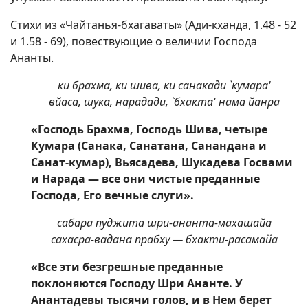
Стихи из «Чайтанья-бхагаваты» (Ади-кханда, 1.48 - 52
и 1.58 - 69), повествующие о величии Господа
Ананты.
ки брахма, ки шива, ки санакади `кумара'
вйаса, шука, нарадади, `бхакта' нама йанра
«Господь Брахма, Господь Шива, четыре
Кумара (Санака, Санатана, Санандана и
Санат-кумар), Вьясадева, Шукадева Госвами
и Нарада — все они чистые преданные
Господа, Его вечные слуги».
сабара пуджита шри-ананта-махашайа
сахасра-вадана прабху — бхакти-расамайа
«Все эти безгрешные преданные
поклоняются Господу Шри Ананте. У
Анантадевы тысячи голов, и в Нем берет