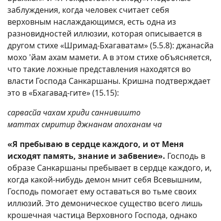
заблуждения, когда человек считает себя
верховным наслаждающимся, есть одна из
разновидностей иллюзии, которая описывается в
другом стихе «Шримад-Бхагаватам» (5.5.8): джанасйа
мохо 'йам ахам мамети. А в этом стихе объясняется,
что такие ложные представления находятся во
власти Господа Санкаршаны. Кришна подтверждает
это в «Бхагавад-гите» (15.15):
сарвасйа чахам хриди саннивишто
маттах смритир джнанам апоханам ча
«Я пребываю в сердце каждого, и от Меня
исходят память, знание и забвение».
Господь в
образе Санкаршаны пребывает в сердце каждого, и,
когда какой-нибудь демон мнит себя Всевышним,
Господь помогает ему оставаться во тьме своих
иллюзий. Это демоническое существо всего лишь
крошечная частица Верховного Господа, однако