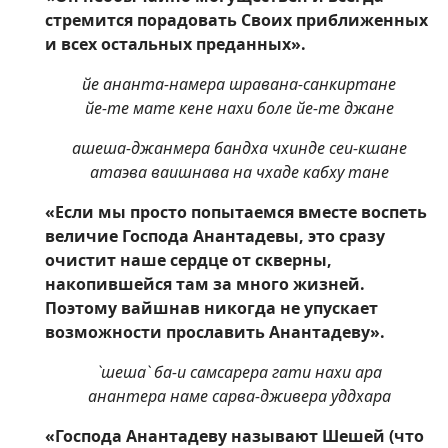
стремится порадовать Своих приближенных
и всех остальных преданных».
йе ананта-намера шравана-санкиртане
йе-те мате кене нахи боле йе-те джане
ашеша-джанмера бандха чхинде сеи-кшане
атаэва ваишнава на чхаде кабху тане
«Если мы просто попытаемся вместе воспеть
величие Господа Анантадевы, это сразу
очистит наше сердце от скверны,
накопившейся там за много жизней.
Поэтому вайшнав никогда не упускает
возможности прославить Анантадеву».
`шеша` ба-и самсарера гати нахи ара
анантера наме сарва-дживера уддхара
«Господа Анантадеву называют Шешей (что