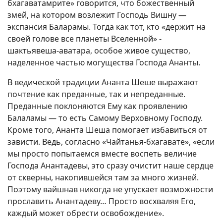
бхагаватамрите» говорится, что божественный
змей, на котором возлежит Господь Вишну —
экспансия Баларамы. Тогда как тот, кто «держит на
своей голове все планеты Вселенной» -
шактьявеша-аватара, особое живое существо,
наделенное частью могущества Господа Ананты.
В ведической традиции Ананта Шеше выражают
почтение как преданные, так и непреданные.
Преданные поклоняются Ему как проявлению
Балаламы — то есть Самому Верховному Господу.
Кроме того, Ананта Шеша помогает избавиться от
зависти. Ведь, согласно «Чайтанья-бхагавате», «если
мы просто попытаемся вместе воспеть величие
Господа Анантадевы, это сразу очистит наше сердце
от скверны, накопившейся там за много жизней.
Поэтому вайшнав никогда не упускает возможности
прославить Анантадеву… Просто восхваляя Его,
каждый может обрести освобождение».