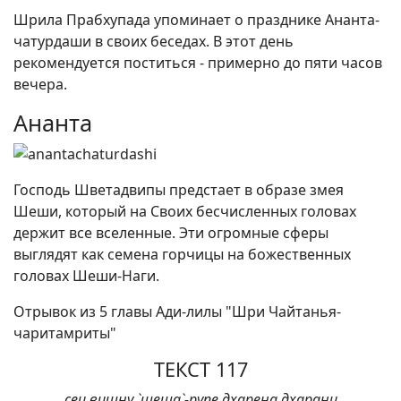
Шрила Прабхупада упоминает о празднике Ананта-
чатурдаши в своих беседах. В этот день
рекомендуется поститься - примерно до пяти часов
вечера.
Ананта
Господь Шветадвипы предстает в образе змея
Шеши, который на Своих бесчисленных головах
держит все вселенные. Эти огромные сферы
выглядят как семена горчицы на божественных
головах Шеши-Наги.
Отрывок из 5 главы Ади-лилы "Шри Чайтанья-
чаритамриты"
ТЕКСТ 117
сеи вишну `шеша`-рупе дхарена дхарани