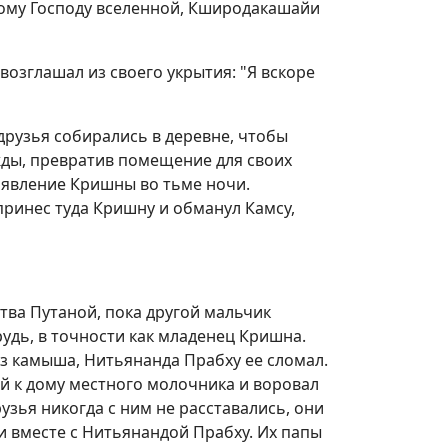
тому Господу вселенной, Кширодакашайи
озглашал из своего укрытия: "Я вскоре
друзья собирались в деревне, чтобы
жды, превратив помещение для своих
 явление Кришны во тьме ночи.
принес туда Кришну и обманул Камсу,
ства Путаной, пока другой мальчик
грудь, в точности как младенец Кришна.
из камыша, Нитьянанда Прабху ее сломал.
й к дому местного молочника и воровал
узья никогда с ним не расставались, они
и вместе с Нитьянандой Прабху. Их папы