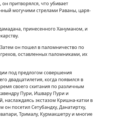
он притворялся, что убивает
нный могучими стрелами Раваны, царя-
ндамадана, принесенного Хануманом, и
карству.
. Затем он пошел в паломничество по
грехов, оставленных паломниками, их
дии под предлогом совершения
его двадцатилетия, когда появился в
время своего скитания по различным
авендру Пури, Ишвару Пури и
й, наслаждаясь экстазом Кришна-катхи в
м он посетил Сетубандху, Данатиртху,
евапари, Трималу, Курмакшетру и многие