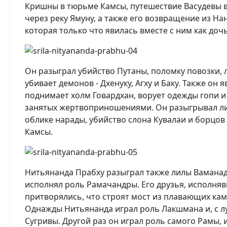
Кришны в тюрьме Камсы, путешествие Васудевы в 
через реку Ямуну, а также его возвращение из На
которая только что явилась вместе с ним как доч
Он разыграл убийство Путаны, поломку повозки, 
убивает демонов - Дхенуку, Агху и Баку. Также он 
поднимает холм Говардхан, ворует одежды гопи и
занятых жертвоприношениями. Он разыгрывал лил
облике нарады, убийство слона Кувалаи и борцов
Камсы.
Нитьянанда Прабху разыграл также лилы Ваманадев
исполнял роль Рамачандры. Его друзья, исполняв
притворялись, что строят мост из плавающих кам
Однажды Нитьянанда играл роль Лакшмана и, с лу
Сугривы. Другой раз он играл роль самого Рамы,