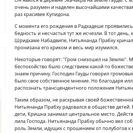
Он явился в деревне Экачакра на земле Гауды. С 
очень разумен и наделен высочайшими качества
раз красивее Купидона.
С момента его рождения в Радхадеше проявились 
бедность и несчастья тут же исчезли. В тот день,
Шридхаме Набадвипе, Нитьянанда Прабху кричал 
пронизана его криком и весь мир изумился.
Некоторые говорят: "Гром снизошел на Землю". М
беспокойство было следствием какой-то божеств
знаем причину. Господин Гауды говорил громовым
было свое собственное мнение. Но благодаря ил
распознать трансцендентного положения Нитьян
Таким образом, не раскрывая своей божественно
Нитьянанда Прабху радовался в обществе детей. В
дети, Кришна занимал центральное место. Действи
лила Господа. Нитьянанда Прабху обычно вел соб
роль Земли, идущих с прошением от полубогов к 