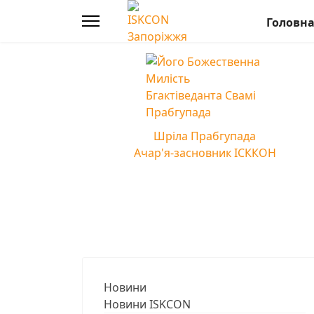
Головн
Шріла Прабгупада
Ачар'я-засновник ІСККОН
Новини
Новини ISKCON