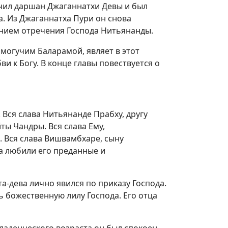
учил даршан Джаганнатхи Девы и был
а. Из Джаганнатха Пури он снова
ением отречения Господа Нитьянанды.
могучим Баларамой, являет в этот
и к Богу. В конце главы повествуется о
 Вся слава Нитьянанде Прабху, другу
ы Чандры. Вся слава Ему,
 Вся слава Вишвамбхаре, сыну
а любили его преданные и
-дева лично явился по приказу Господа.
 божественную лилу Господа. Его отца