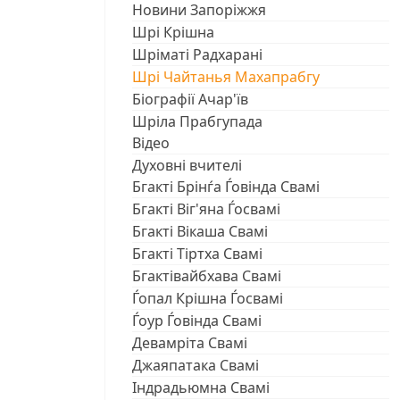
Новини Запоріжжя
Шрі Крішна
Шріматі Радхарані
Шрі Чайтанья Махапрабгу
Біографії Ачар'їв
Шріла Прабгупада
Відео
Духовні вчителі
Бгакті Брінѓа Ѓовінда Свамі
Бгакті Віг'яна Ѓосвамі
Бгакті Вікаша Свамі
Бгакті Тіртха Свамі
Бгактівайбхава Свамі
Ѓопал Крішна Ѓосвамі
Ѓоур Ѓовінда Свамі
Девамріта Свамі
Джаяпатака Свамі
Індрадьюмна Свамі