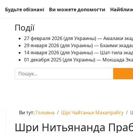
а
Будьте обізнані
Ви можете допомогти
Найближ
Події
27 февраля 2026 (для Украины) — Амалаки экад
29 января 2026 (для Украины) — Бхаими экадаш
14 января 2026 (для Украины) — Шат-тила экад
01 декабря 2025 (для Украины) — Мокшада Экад
Пошук
Ви тут:
Головна
Шрі Чайтанья Махапрабгу
Ш
Шри Нитьянанда Пра