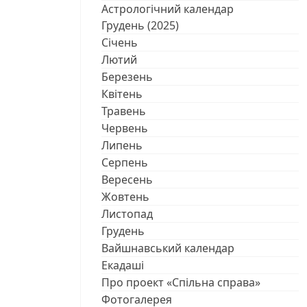
Астрологічний календар
Грудень (2025)
Січень
Лютий
Березень
Квітень
Травень
Червень
Липень
Серпень
Вересень
Жовтень
Листопад
Грудень
Вайшнавський календар
Екадаші
Про проект «Спільна справа»
Фотогалерея