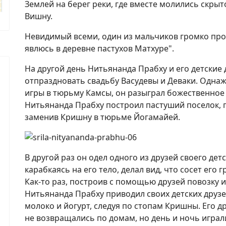
Землей на берег реки, где вместе молились скры
Вишну.
Невидимый всеми, один из мальчиков громко пров
явлюсь в деревне пастухов Матхуре".
На другой день Нитьянанда Прабху и его детские 
отпраздновать свадьбу Васудевы и Деваки. Одна
игры в тюрьму Камсы, он разыграл божественное
Нитьянанда Прабху построил пастуший поселок, 
заменив Кришну в тюрьме Йогамайей.
В другой раз он одел одного из друзей своего дет
карабкаясь на его тело, делал вид, что сосет его 
Как-то раз, построив с помощью друзей повозку 
Нитьянанда Прабху приводил своих детских друзе
молоко и йогурт, следуя по стопам Кришны. Его др
не возвращались по домам, но день и ночь играл