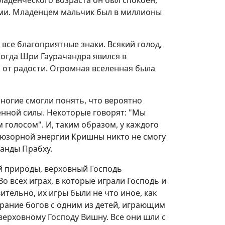
младенческого возраста он был спокоен,
ми. Младенцем мальчик был в миллионы
все благоприятные знаки. Всякий голод,
 когда Шри Гаурачандра явился в
от радости. Огромная вселенная была
ногие смогли понять, что вероятно
енной силы. Некоторые говорят: "Мы
 голосом". И, таким образом, у каждого
люзорной энергии Кришны никто не смогу
анды Прабху.
й природы, верховный Господь
о всех играх, в которые играли Господь и
тельно, их игры были не что иное, как
рание богов с одним из детей, играющим
верховному Господу Вишну. Все они шли с