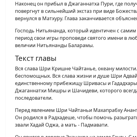
Наконец он прибыл в Джаганнатха Пури, где пол
повергнут в сильнейший экстаз при виде Божеств
вернулся в Матхуру. Глава заканчивается объясн
Господь Нитьянанда, который идентичен с самим 
период свои игры проповеди святого имени в любв
величии Нитьянанды Баларамы.
Текст главы
Вся слава Шри Кришне Чайтанье, океану милости.
беспомощных. Вся слава жизни и душе Шри Адвайт
единственному прибежищу Шривасы и Гададхары.
Джаганнатхи Мишры и Шачидеви, которого всегд
последователи.
Перед явлением Шри Чайтаньи Махапрабху Ананта
Он родился в Радхадеше, чтобы помочь разыграть
звали Хадай Оджа, а мать - Падмавати.