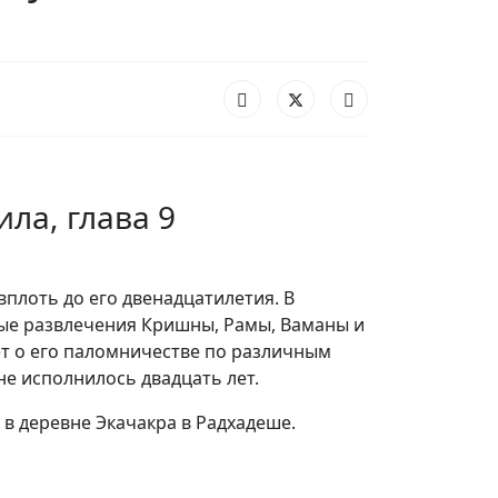
ила, глава 9
вплоть до его двенадцатилетия. В
ые развлечения Кришны, Рамы, Ваманы и
ает о его паломничестве по различным
не исполнилось двадцать лет.
 в деревне Экачакра в Радхадеше.