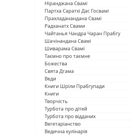
Ніранджана Свамі
Партха Саратхі Дас Госвамі
Прахладанандана Свамі
Радханатх Свами
Чайтанья Чандра Чаран Прабгу
Шачінандана Свамі
Шиварама Свамі
Таємно про таємне
Божества
Свята Дгама
Веди
Книги Шріли Прабгупади
Книги
Творчість
Турбота про дітей
Турбота про відданих
Вегетаріанство
Ведична кулінарія