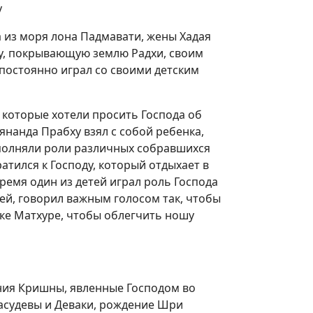
у
а из моря лона Падмавати, жены Хадая
му, покрывающую землю Радхи, своим
постоянно играл со своими детским
 которые хотели просить Господа об
нанда Прабху взял с собой ребенка,
исполняли роли различных собравшихся
ратился к Господу, который отдыхает в
емя один из детей играл роль Господа
тей, говорил важным голосом так, чтобы
оке Матхуре, чтобы облегчить ношу
ния Кришны, явленные Господом во
асудевы и Деваки, рождение Шри