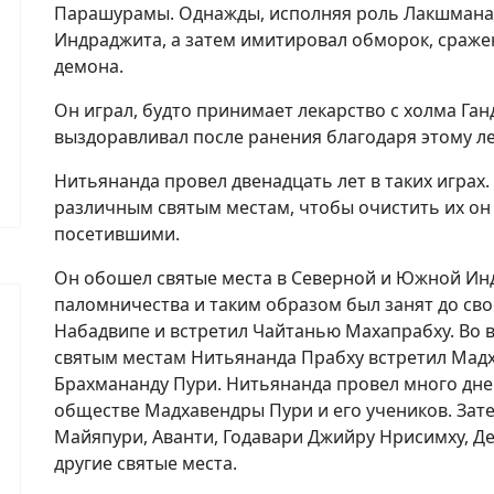
Парашурамы. Однажды, исполняя роль Лакшмана, 
Индраджита, а затем имитировал обморок, сраже
демона.
Он играл, будто принимает лекарство с холма Га
выздоравливал после ранения благодаря этому ле
Нитьянанда провел двенадцать лет в таких играх
различным святым местам, чтобы очистить их он 
посетившими.
Он обошел святые места в Северной и Южной Ин
паломничества и таким образом был занят до сво
Набадвипе и встретил Чайтанью Махапрабху. Во 
святым местам Нитьянанда Прабху встретил Мадх
Брахмананду Пури. Нитьянанда провел много дне
обществе Мадхавендры Пури и его учеников. Зате
Майяпури, Аванти, Годавари Джийру Нрисимху, Д
другие святые места.