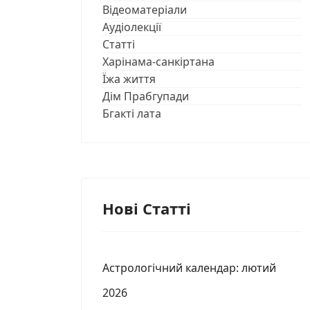
Відеоматеріали
Аудіолекції
Статті
Харінама-санкіртана
Їжа життя
Дім Прабгупади
Бгакті лата
Нові Статті
Астрологічний календар: лютий
2026