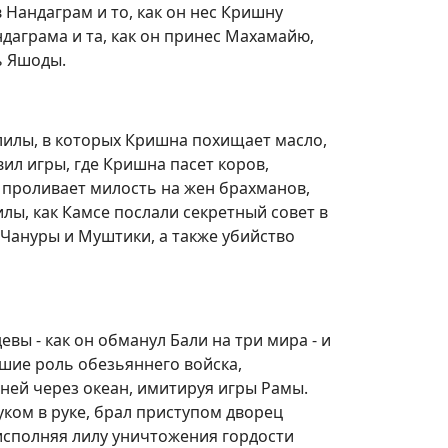
Нандаграм и то, как он нес Кришну
ндаграма и та, как он принес Махамайю,
ь Яшоды.
лилы, в которых Кришна похищает масло,
явил игры, где Кришна пасет коров,
 проливает милость на жен брахманов,
ы, как Камсе послали секретный совет в
 Чануры и Муштики, а также убийство
ы - как он обманул Бали на три мира - и
шие роль обезьяннего войска,
ней через океан, имитируя игры Рамы.
ком в руке, брал приступом дворец
 исполняя лилу уничтожения гордости