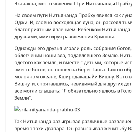
Экачакра, место явления Шри Нитьянанды Прабх
На своем пути Нитьянанда Прабху явился как лун
Оджи. И, словно восходящая луна, он рассеял ть
благоприятным явлением. Ребенком Нитьянанда 
друзьями, имитируя развлечения Кришны.
Однажды его друзья играли роль собрания богов,
облегчении ноши зла, подавлявшего Землю. Нитья
одетого как земля, и вместе с детьми, которые 
вместе богов, он пошел на берег Ганга. Там он об
молочном океане, Кширодакашайи Вишну. В это вр
Вишну, и, спрятавшись, невидимый для других де
все могли слышать: "Я обязательно явлюсь в Гол
Земли".
Так Нитьянанда разыгрывал различные развлече
время эпохи Двапара. Он разыгрывал женитьбу В