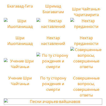
Бхагавад-Гита
Шримад
Шри Чайтанья-
Бхагаватам
Чаритамрита
Шри
Нектар
Нектар
Ишопанишад
наставлений
преданности
Учение Шри
По ту сторону
Совершенные
Чайтаньи
рождения и
вопросы,
смерти
совершенные
ответы