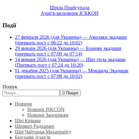
Шріла Прабгупада
Ачар'я-засновник ІСККОН
Події
27 февраля 2026 (для Украины) — Амалаки экадаши
(прервать пост с 06:22 до 10:02)
29 января 2026 (для Украины) — Бхаими экадаши
(прервать пост с 07:09 до 07:14)
14 января 2026 (для Украины) — Шат-тила экадаши
(Прервать пост с 07:24 до 10:20)
01 декабря 2025 (для Украины) — Мокшада Экадаши
(прервать пост с 07:08 до 10:02)
Пошук
Пошук
Новини
Новини ISKCON
Новини Запоріжжя
Шрі Крішна
Шріматі Радхарані
Шрі Чайтанья Махапрабгу
Біографії Ачар'їв