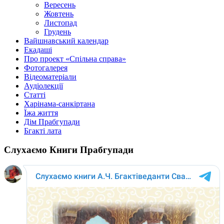
Вересень
Жовтень
Листопад
Грудень
Вайшнавський календар
Екадаші
Про проект «Спільна справа»
Фотогалерея
Відеоматеріали
Аудіолекції
Статті
Харінама-санкіртана
Їжа життя
Дім Прабгупади
Бгакті лата
Слухаємо Книги Прабгупади