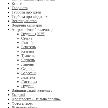
Книги
Творчість
Турбота про дітей
Турбота про відданих
Вегетаріанство
Ведична кулінарія
Астрологічний календар
Грудень (2025)
Січень
Лютий
Березень
Квітень
Травень
Червень
Липень
Серпень
Вересень
Жовтень
Листопад
Грудень
Вайшнавський календар
Екадаші
Про проект «Спільна справа»
Фотогалерея
Відеоматеріали