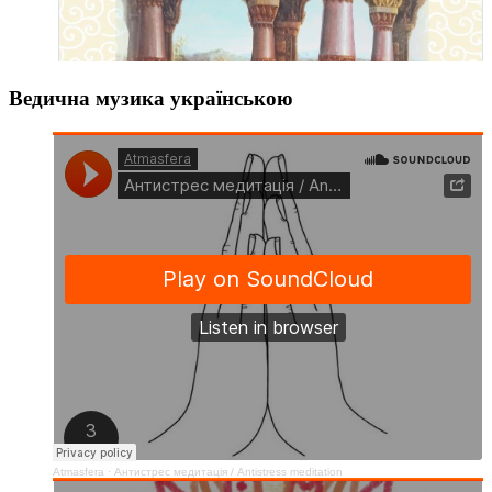
Ведична музика українською
Atmasfera
·
Антистрес медитація / Аntistress meditation