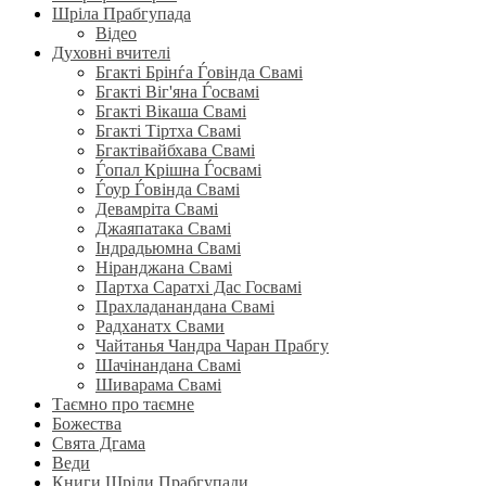
Шріла Прабгупада
Відео
Духовні вчителі
Бгакті Брінѓа Ѓовінда Свамі
Бгакті Віг'яна Ѓосвамі
Бгакті Вікаша Свамі
Бгакті Тіртха Свамі
Бгактівайбхава Свамі
Ѓопал Крішна Ѓосвамі
Ѓоур Ѓовінда Свамі
Девамріта Свамі
Джаяпатака Свамі
Індрадьюмна Свамі
Ніранджана Свамі
Партха Саратхі Дас Госвамі
Прахладанандана Свамі
Радханатх Свами
Чайтанья Чандра Чаран Прабгу
Шачінандана Свамі
Шиварама Свамі
Таємно про таємне
Божества
Свята Дгама
Веди
Книги Шріли Прабгупади