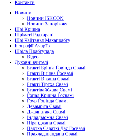
Контакти
Новини
Новини ISKCON
Новини Запоріжжя
Шрі Крішна
Шріматі Радхарані
Шрі Чайтанья Махапрабгу
Біографії Ачар'їв
Шріла Прабгупада
Відео
Духовні вчителі
Бгакті Брінѓа Ѓовінда Свамі
Бгакті Віг'яна Ѓосвамі
Бгакті Вікаша Свамі
Бгакті Тіртха Свамі
Бгактівайбхава Свамі
Ѓопал Крішна Ѓосвамі
Ѓоур Ѓовінда Свамі
Девамріта Свамі
Джаяпатака Свамі
Індрадьюмна Свамі
Ніранджана Свамі
Партха Саратхі Дас Госвамі
Прахладанандана Свамі