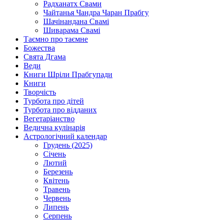
Радханатх Свами
Чайтанья Чандра Чаран Прабгу
Шачінандана Свамі
Шиварама Свамі
Таємно про таємне
Божества
Свята Дгама
Веди
Книги Шріли Прабгупади
Книги
Творчість
Турбота про дітей
Турбота про відданих
Вегетаріанство
Ведична кулінарія
Астрологічний календар
Грудень (2025)
Січень
Лютий
Березень
Квітень
Травень
Червень
Липень
Серпень