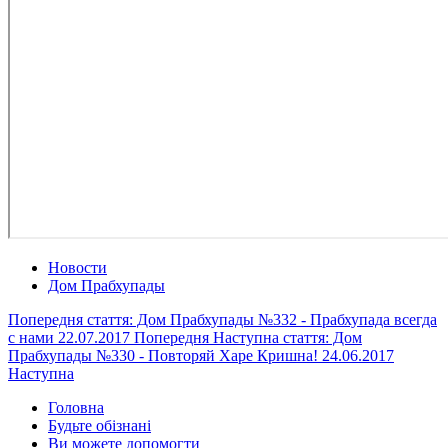
Новости
Дом Прабхупады
Попередня стаття: Дом Прабхупады №332 - Прабхупада всегда
с нами 22.07.2017
Попередня
Наступна стаття: Дом
Прабхупады №330 - Повторяй Харе Кришна! 24.06.2017
Наступна
Головна
Будьте обізнані
Ви можете допомогти