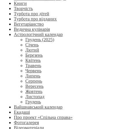
Книги
Творчість
Турбота про дітей
Турбота про відданих
Вегетаріанство
Ведична кулінарія
Астрологічний календар
Грудень (2025)
Січень
Лютий
Березень
Квітень
Травень
Червень
Липень
Серпень
Вересень
Жовтень
Листопад
Грудень
Вайшнавський календар
Екадаші
Про проект «Спільна справа»
Фотогалерея
Відеоматеріали