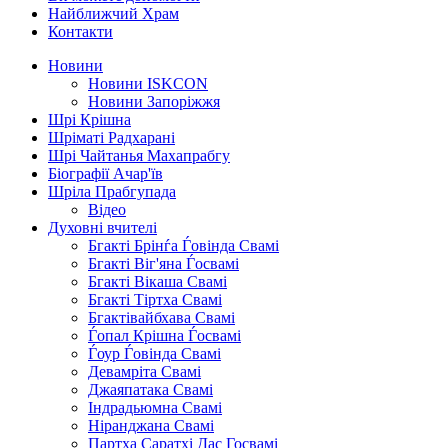
Найближчий Храм
Контакти
Новини
Новини ISKCON
Новини Запоріжжя
Шрі Крішна
Шріматі Радхарані
Шрі Чайтанья Махапрабгу
Біографії Ачар'їв
Шріла Прабгупада
Відео
Духовні вчителі
Бгакті Брінѓа Ѓовінда Свамі
Бгакті Віг'яна Ѓосвамі
Бгакті Вікаша Свамі
Бгакті Тіртха Свамі
Бгактівайбхава Свамі
Ѓопал Крішна Ѓосвамі
Ѓоур Ѓовінда Свамі
Девамріта Свамі
Джаяпатака Свамі
Індрадьюмна Свамі
Ніранджана Свамі
Партха Саратхі Дас Госвамі