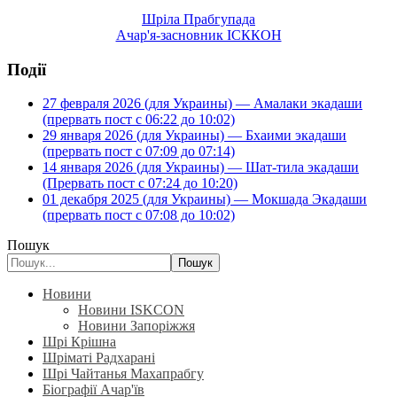
Шріла Прабгупада
Ачар'я-засновник ІСККОН
Події
27 февраля 2026 (для Украины) — Амалаки экадаши
(прервать пост с 06:22 до 10:02)
29 января 2026 (для Украины) — Бхаими экадаши
(прервать пост с 07:09 до 07:14)
14 января 2026 (для Украины) — Шат-тила экадаши
(Прервать пост с 07:24 до 10:20)
01 декабря 2025 (для Украины) — Мокшада Экадаши
(прервать пост с 07:08 до 10:02)
Пошук
Пошук
Новини
Новини ISKCON
Новини Запоріжжя
Шрі Крішна
Шріматі Радхарані
Шрі Чайтанья Махапрабгу
Біографії Ачар'їв