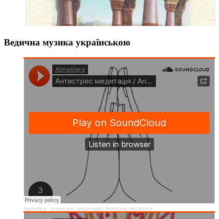
Ведична музика українською
Atmasfera
·
Антистрес медитація / Аntistress meditation