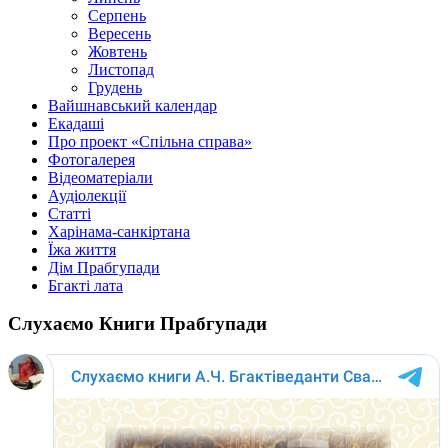
Серпень
Вересень
Жовтень
Листопад
Грудень
Вайшнавський календар
Екадаші
Про проект «Спільна справа»
Фотогалерея
Відеоматеріали
Аудіолекції
Статті
Харінама-санкіртана
Їжа життя
Дім Прабгупади
Бгакті лата
Слухаємо Книги Прабгупади