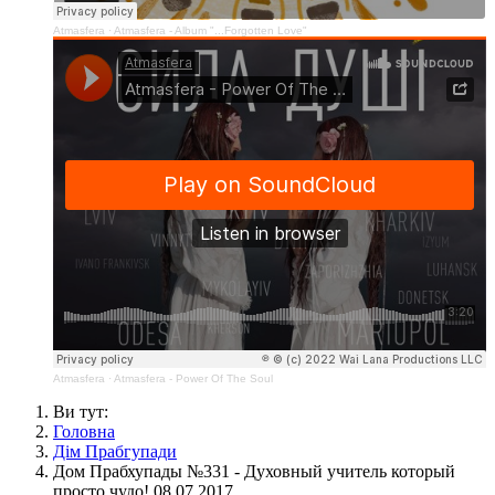
Atmasfera
·
Atmasfera - Album "...Forgotten Love"
Atmasfera
·
Atmasfera - Power Of The Soul
Ви тут:
Головна
Дім Прабгупади
Дом Прабхупады №331 - Духовный учитель который
просто чудо! 08.07.2017