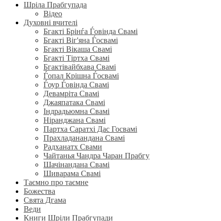
Шріла Прабгупада
Відео
Духовні вчителі
Бгакті Брінѓа Ѓовінда Свамі
Бгакті Віг'яна Ѓосвамі
Бгакті Вікаша Свамі
Бгакті Тіртха Свамі
Бгактівайбхава Свамі
Ѓопал Крішна Ѓосвамі
Ѓоур Ѓовінда Свамі
Девамріта Свамі
Джаяпатака Свамі
Індрадьюмна Свамі
Ніранджана Свамі
Партха Саратхі Дас Госвамі
Прахладанандана Свамі
Радханатх Свами
Чайтанья Чандра Чаран Прабгу
Шачінандана Свамі
Шиварама Свамі
Таємно про таємне
Божества
Свята Дгама
Веди
Книги Шріли Прабгупади