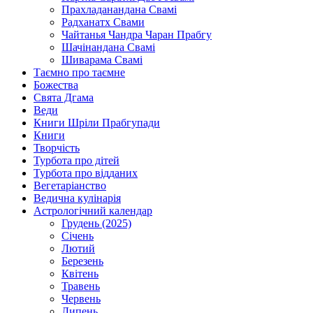
Прахладанандана Свамі
Радханатх Свами
Чайтанья Чандра Чаран Прабгу
Шачінандана Свамі
Шиварама Свамі
Таємно про таємне
Божества
Свята Дгама
Веди
Книги Шріли Прабгупади
Книги
Творчість
Турбота про дітей
Турбота про відданих
Вегетаріанство
Ведична кулінарія
Астрологічний календар
Грудень (2025)
Січень
Лютий
Березень
Квітень
Травень
Червень
Липень