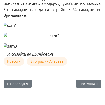
написал «Сангита-Дамодару», учебник по музыке.
Его самадхи находится в районе 64 самадхи во
Вриндаване.
64 самадхи во Вриндаване
Новости
Биографии Ачарьев
Попередня стаття: 10 июля 2025 — начало первого месяца 
Наступна статт
Попередня
Наступна