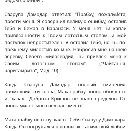
рядом со Мной".
Сварупа Дамодар ответил: "Прабху, пожалуйста,
прости меня. Я совершил великую ошибку, оставив
Тебя и бежав в Варанаси. У меня нет ни капли
привязанности к Твоим лотосным стопам, и мой
поступок непростителен. Я оставил Тебя, но Ты по-
прежнему милостив ко мне. Набросив мне на шею
веревку Своего милосердия, Ты привлек меня к
Своим лотосным стопам". ("Чайтанья-
чаритамрита", Мад. 10).
Когда Сварупа Дамодар, полный смирения,
промолвил эти слова, Махапрабху вновь обнял его
и сказал: "Доброта Кришны не знает пределов. Он
вновь милостиво свел нас вместе".
Махапрабху не отпускал от Себя Сварупу Дамодара.
Когда Он погружался в волны экстатической любви,