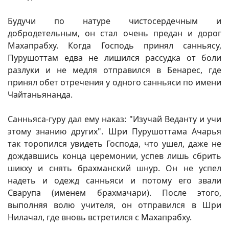
Будучи по натуре чистосердечным и
добродетельным, он стал очень предан и дорог
Махапрабху. Когда Господь принял санньясу,
Пурушоттам едва не лишился рассудка от боли
разлуки и не медля отправился в Бенарес, где
принял обет отречения у одного санньяси по имени
Чайтаньянанда.
Санньяса-гуру дал ему наказ: "Изучай Веданту и учи
этому знанию других". Шри Пурушоттама Ачарья
так торопился увидеть Господа, что ушел, даже не
дождавшись конца церемонии, успев лишь сбрить
шикху и снять брахманский шнур. Он не успел
надеть и одежд санньяси и потому его звали
Сварупа (именем брахмачари). После этого,
выполняя волю учителя, он отправился в Шри
Нилачал, где вновь встретился с Махапрабху.