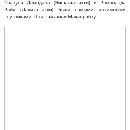
Сварупа Дамодара (Вишакха-сакхи) и Рамананда
Райя (Лалита-сакхи) были самыми интимными
спутниками Шри Чайтаньи Махапрабху.