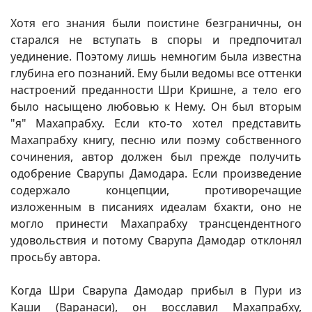
Хотя его знания были поистине безграничны, он
старался не вступать в споры и предпочитал
уединение. Поэтому лишь немногим была известна
глубина его познаний. Ему были ведомы все оттенки
настроений преданности Шри Кришне, а тело его
было насыщено любовью к Нему. Он был вторым
"я" Махапрабху. Если кто-то хотел представить
Махапрабху книгу, песню или поэму собственного
сочинения, автор должен был прежде получить
одобрение Сварупы Дамодара. Если произведение
содержало концепции, противоречащие
изложенным в писаниях идеалам бхакти, оно не
могло принести Махапрабху трансцендентного
удовольствия и потому Сварупа Дамодар отклонял
просьбу автора.
Когда Шри Сварупа Дамодар прибыл в Пури из
Каши (Варанаси), он восславил Махапрабху,