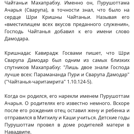
Чайтаньи Махапрабху. Именно он, Пурушоттама
Ачарья (Сварупа), в точности знал, что было на
сердце Шри Кришны Чайтаньи. Называя его
«вместилищем всех вкусов преданного служения»,
Господь Чайтанья добавил к его имени слово
Дамодара.
Кришнадас Кавирадж Госвами пишет, что Шри
Сварупа Дамодар был одним из самых близких
спутников Махапрабху: "Лишь двое знали Господа
лучше всех: Парамананда Пури и Сварупа Дамодар"
("Чайтанья-чаритамрита" 1.10.124-5).
Когда он родился, его нарекли именем Пурушоттам
Ачарья. О родителях его известно немного. Вскоре
после его рождения отец оставил жену и ребенка и
отправился в Митхилу и Каши учиться. Детские годы
Пурушоттам провел в доме родителей матери в
Навадвипе.