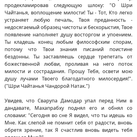
продекламировав следующую шлоку: "О Шри
Чайтанья, воплощение милости! Ты - Тот, Кто легко
устраняет любую печаль, Твоя преданность -
недосягаемый образец чистоты и бескорыстия, Твое
появление наполняет душу восторгом и упоением.
Ты кладешь конец любым философским спорам,
потому что Твои знания писаний поистине
бездонны. Ты заставляешь сердце трепетать от
божественной любви, проливая на него поток
милости и сострадания. Прошу Тебя, освети мою
душу лучами Твоего благодатного милосердия!".
("Шри Чайтанья Чандорой Натак.")
Увидев, что Сварупа Дамодар упал перед Ним в
дандавате, Махапрабху поднял его и обнял со
словами: "Сегодня во сне Я видел, что ты идешь ко
Мне. Как слепой не помнит себя от радости, вновь
обретя зрение, так Я счастлив вновь видеть тебя