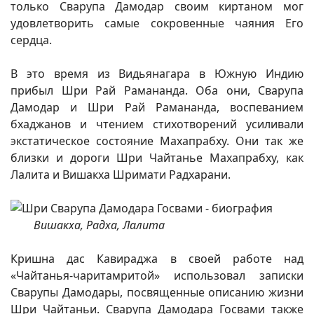
только Сварупа Дамодар своим киртаном мог
удовлетворить самые сокровенные чаяния Его
сердца.
В это время из Видьянагара в Южную Индию
прибыл Шри Рай Рамананда. Оба они, Сварупа
Дамодар и Шри Рай Рамананда, воспеванием
бхаджанов и чтением стихотворений усиливали
экстатическое состояние Махапрабху. Они так же
близки и дороги Шри Чайтанье Махапрабху, как
Лалита и Вишакха Шримати Радхарани.
Вишакха, Радха, Лалита
Кришна дас Кавираджа в своей работе над
«Чайтанья-чаритамритой» использовал записки
Сварупы Дамодары, посвященные описанию жизни
Шри Чайтаньи. Сварупа Дамодара Госвами также