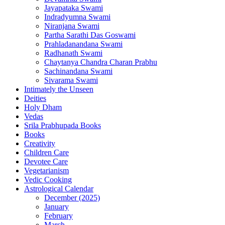
Jayapataka Swami
Indradyumna Swami
Niranjana Swami
Partha Sarathi Das Goswami
Prahladanandana Swami
Radhanath Swami
Chaytanya Chandra Charan Prabhu
Sachinandana Swami
Sivarama Swami
Intimately the Unseen
Deities
Holy Dham
Vedas
Srila Prabhupada Books
Books
Creativity
Children Care
Devotee Care
Vegetarianism
Vedic Cooking
Astrological Calendar
December (2025)
January
February
March