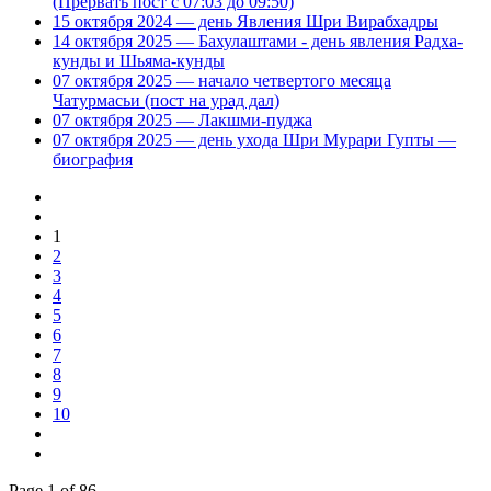
(Прервать пост с 07:03 до 09:50)
15 октября 2024 — день Явления Шри Вирабхадры
14 октября 2025 — Бахулаштами - день явления Радха-
кунды и Шьяма-кунды
07 октября 2025 — начало четвертого месяца
Чатурмасьи (пост на урад дал)
07 октября 2025 — Лакшми-пуджа
07 октября 2025 — день ухода Шри Мурари Гупты —
биография
1
2
3
4
5
6
7
8
9
10
Page 1 of 86