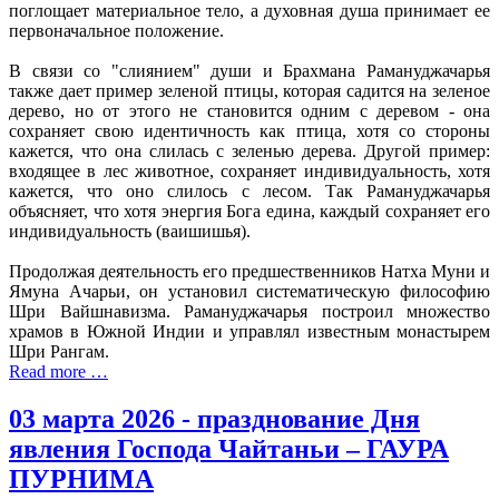
поглощает материальное тело, а духовная душа принимает ее
первоначальное положение.
В связи со "слиянием" души и Брахмана Рамануджачарья
также дает пример зеленой птицы, которая садится на зеленое
дерево, но от этого не становится одним с деревом - она
сохраняет свою идентичность как птица, хотя со стороны
кажется, что она слилась с зеленью дерева. Другой пример:
входящее в лес животное, сохраняет индивидуальность, хотя
кажется, что оно слилось с лесом. Так Рамануджачарья
объясняет, что хотя энергия Бога едина, каждый сохраняет его
индивидуальность (ваишишья).
Продолжая деятельность его предшественников Натха Муни и
Ямуна Ачарьи, он установил систематическую философию
Шри Вайшнавизма. Рамануджачарья построил множество
храмов в Южной Индии и управлял известным монастырем
Шри Рангам.
Read more …
03 марта 2026 - празднование Дня
явления Господа Чайтаньи – ГАУРА
ПУРНИМА