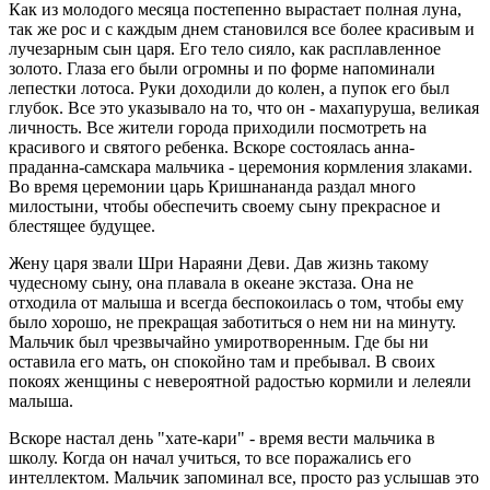
Как из молодого месяца постепенно вырастает полная луна,
так же рос и с каждым днем становился все более красивым и
лучезарным сын царя. Его тело сияло, как расплавленное
золото. Глаза его были огромны и по форме напоминали
лепестки лотоса. Руки доходили до колен, а пупок его был
глубок. Все это указывало на то, что он - махапуруша, великая
личность. Все жители города приходили посмотреть на
красивого и святого ребенка. Вскоре состоялась анна-
праданна-самскара мальчика - церемония кормления злаками.
Во время церемонии царь Кришнананда раздал много
милостыни, чтобы обеспечить своему сыну прекрасное и
блестящее будущее.
Жену царя звали Шри Нараяни Деви. Дав жизнь такому
чудесному сыну, она плавала в океане экстаза. Она не
отходила от малыша и всегда беспокоилась о том, чтобы ему
было хорошо, не прекращая заботиться о нем ни на минуту.
Мальчик был чрезвычайно умиротворенным. Где бы ни
оставила его мать, он спокойно там и пребывал. В своих
покоях женщины с невероятной радостью кормили и лелеяли
малыша.
Вскоре настал день "хате-кари" - время вести мальчика в
школу. Когда он начал учиться, то все поражались его
интеллектом. Мальчик запоминал все, просто раз услышав это