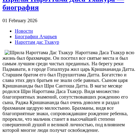
биография
01 February 2026
Новости
Биографии Ачарьев
Нароттам дас Тхакур
Нароттама Даса Тхакур всю
жизнь был брахмачари. Он посетил все святые места и был
самым лучшим среди чистых преданных. На берегу реки
Падмавати, в городе Гопалпура жил царь Кришнананда Датта.
Старшим братом его был Пурушоттама Датта. Богатство и
слава этих двух братьев не знали себе равных. Сыном царя
Кришнананды был Шри Сантоша Датта. В магхе месяце
родился Шри Нароттама Даса Тхакур. Видя множество
благоприятных знамений, сопутствовавших рождению его
сына, Раджа Кришнананда был очень доволен и раздал
брахманам щедрую милостыню. Брахманы, видя все
благоприятные знаки, сопровождавшие рождение ребенка,
прорекли, что мальчик станет в высочайшей степени
совершенной душой и великой личностью, под влиянием
которой многие люди получат освобождение.