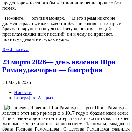
предосторожности, чтобы жертвоприношение прошло без
помех.
«Помните! — объявил монарх. — В это время никто не
должен страдать, иначе какой-нибудь нерадивый и хитрый
брахман нарушит нашу ягью. Ритуал, не отвечающий
правилам священных писаний, ни к чему не приведет,
поэтому сделайте все, как нужно».
Read more …
23 марта 2026— день явления Шри
Рамануджачарьи — биография
23 March 2026
Новости
Биографии Ачарьев
Шри Рамануджа
явился в этот мир примерно в 1017 году в брахманской семье.
Еще в раннем детстве он потерял отца и воспитывался своей
матерью. Он считается воплощением Лакшмана, младшего
брата Господа Рамачандры. С детства Рамануджа славился