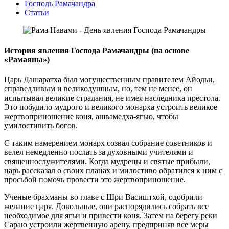
Господь Рамачандра
Статьи
История явления Господа Рамачандры (на основе
«Рамаяны»)
Царь Дашаратха был могущественным правителем Айодьи,
справедливым и великодушным, но, тем не менее, он
испытывал великие страдания, не имея наследника престола.
Это побудило мудрого и великого монарха устроить великое
жертвоприношение коня, ашвамедха-ягью, чтобы
умилостивить богов.
С таким намерением монарх созвал собрание советников и
велел немедленно послать за духовными учителями и
священнослужителями. Когда мудрецы и святые прибыли,
царь рассказал о своих планах и милостиво обратился к ним с
просьбой помочь провести это жертвоприношение.
Ученые брахманы во главе с Шри Васиштхой, одобрили
желание царя. Довольные, они распорядились собрать все
необходимое для ягьи и привести коня. Затем на берегу реки
Сараю устроили жертвенную арену, предприняв все меры