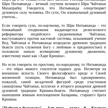
Шри Нитьянанда – вечный спутник великого Шри Чайтаньи
Махапрабху. Говорится, что Нитьянанда олицетворяет
духовную силу человека. По сути, Он изначальный духовный
учитель...
Если говорить сухо, по-научному, то Шри Нитьянанда – это
ближайший сподвижник выдающегося религиозного
реформатора индийского средневековья Чайтаньи,
выступавшего против кастовой системы, исказившей учение
Вед. Чайтанья и Нитьянанда возродили древнюю традицию
бхакти (путь служения Богу с любовью и преданностью) и
положили начало всемирному духовному движению,
известному ныне как «Харе Кришна».
Но если говорить по простому, по-народному, то Нитьянанда
– это образ живого спасителя падших душ. Несмотря на
внешнюю ясность Своего философского кредо и Своей
жизненной позиции, Нитьянанда был одновременно,
пожалуй, самой загадочной фигурой среди участников
санкиртаны Чайтаньи, всплеске и второго рождения древней
духовной традиции Кришна-бхакти. Нитьянанду считают
нынешним земным воплощением Баларамы, старшего брата
Кришны.
"Чайтанья-бхагавата", Ади-лила, глава 9. Краткое