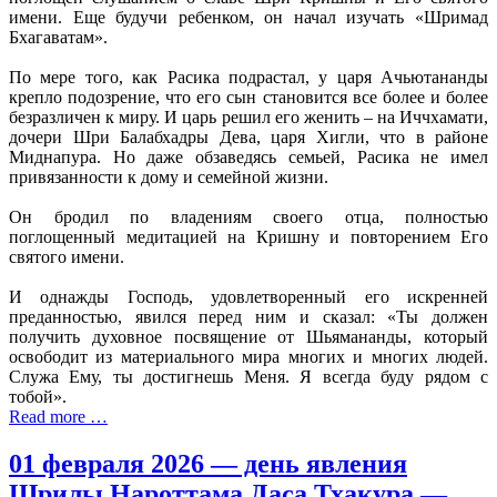
имени. Еще будучи ребенком, он начал изучать «Шримад
Бхагаватам».
По мере того, как Расика подрастал, у царя Ачьютананды
крепло подозрение, что его сын становится все более и более
безразличен к миру. И царь решил его женить – на Иччхамати,
дочери Шри Балабхадры Дева, царя Хигли, что в районе
Миднапура. Но даже обзаведясь семьей, Расика не имел
привязанности к дому и семейной жизни.
Он бродил по владениям своего отца, полностью
поглощенный медитацией на Кришну и повторением Его
святого имени.
И однажды Господь, удовлетворенный его искренней
преданностью, явился перед ним и сказал: «Ты должен
получить духовное посвящение от Шьямананды, который
освободит из материального мира многих и многих людей.
Служа Ему, ты достигнешь Меня. Я всегда буду рядом с
тобой».
Read more …
01 февраля 2026 — день явления
Шрилы Нароттама Даса Тхакура —