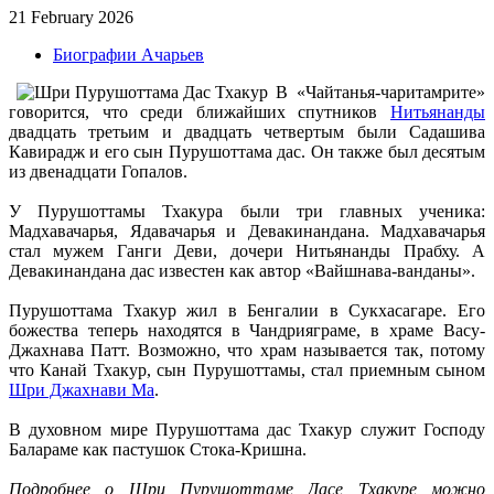
21 February 2026
Биографии Ачарьев
В «Чайтанья-чаритамрите»
говорится, что среди ближайших спутников
Нитьянанды
двадцать третьим и двадцать четвертым были Садашива
Кавирадж и его сын Пурушоттама дас. Он также был десятым
из двенадцати Гопалов.
У Пурушоттамы Тхакура были три главных ученика:
Мадхавачарья, Ядавачарья и Девакинандана. Мадхавачарья
стал мужем Ганги Деви, дочери Нитьянанды Прабху. А
Девакинандана дас известен как автор «Вайшнава-ванданы».
Пурушоттама Тхакур жил в Бенгалии в Сукхасагаре. Его
божества теперь находятся в Чандрияграме, в храме Васу-
Джахнава Патт. Возможно, что храм называется так, потому
что Канай Тхакур, сын Пурушоттамы, стал приемным сыном
Шри Джахнави Ма
.
В духовном мире Пурушоттама дас Тхакур служит Господу
Балараме как пастушок Стока-Кришна.
Подробнее о Шри Пурушоттаме Дасе Тхакуре можно