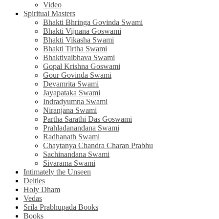
Video
Spiritual Masters
Bhakti Bhringa Govinda Swami
Bhakti Vijnana Goswami
Bhakti Vikasha Swami
Bhakti Tirtha Swami
Bhaktivaibhava Swami
Gopal Krishna Goswami
Gour Govinda Swami
Devamrita Swami
Jayapataka Swami
Indradyumna Swami
Niranjana Swami
Partha Sarathi Das Goswami
Prahladanandana Swami
Radhanath Swami
Chaytanya Chandra Charan Prabhu
Sachinandana Swami
Sivarama Swami
Intimately the Unseen
Deities
Holy Dham
Vedas
Srila Prabhupada Books
Books