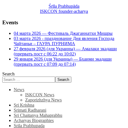
Śrīla Prabhupāda
ISKCON founder-acharya
Events
04 марта 2026 — Фестиваль Джаганнатхи Мишры
03 марта 2026 - празднование Дня явления Господа
Чайтаньи – ГАУРА ПУРНИМА
27 февраля 2026 (для Украины) — Амалаки экадаши
(прервать пост с 06:22 до 10:02)
29 января 2026 (для Украины) — Бхаими экадаши
(прервать пост с 07:09 до 07:14)
Search
Search
News
ISKCON News
Zaporizhzhya News
Sri Krishna
Srimati Radharani
Sri Chaitanya Mahaprabhu
Acharyas Biographies
Srila Prabhupada