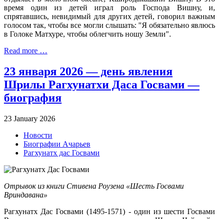
время один из детей играл роль Господа Вишну, и,
спрятавшись, невидимый для других детей, говорил важным
голосом так, чтобы все могли слышать: "Я обязательно явлюсь
в Голоке Матхуре, чтобы облегчить ношу Земли".
Read more …
23 января 2026 — день явления
Шрилы Рагхунатхи Даса Госвами —
биография
23 January 2026
Новости
Биографии Ачарьев
Рагхунатх дас Госвами
Отрывок из книги Стивена Роузена «Шесть Госвами
Вриндавана»
Рагхунатх Дас Госвами (1495-1571) - один из шести Госвами