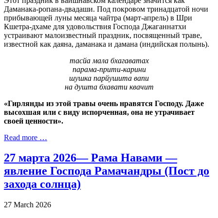
Этот праздник в вайшнавском календаре значится как
Даманака-ропана-двадаши. Под покровом тринадцатой ночи
прибывающей луны месяца чайтра (март-апрель) в Шри
Кшетра-дхаме для удовольствия Господа Джаганнатхи
устраивают малоизвестный праздник, посвященный траве,
известной как даяна, даманака и дамана (индийская полынь).
тасйа мала бхагаватах
парама-прити-карини
шушка парйушита вапи
на душта бхавати квачит
«Гирлянды из этой травы очень нравятся Господу. Даже
высохшая или с виду испорченная, она не утрачивает
своей ценности».
Read more …
27 марта 2026— Рама Навами —
явление Господа Рамачандры (Пост до
захода солнца)
27 March 2026