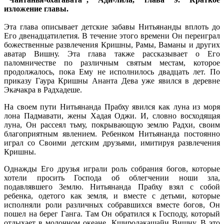
изложение главы.
Эта глава описывает детские забавы Нитьянанды вплоть до
Его двенадцатилетия. В течение этого времени Он переиграл
божественные развлечения Кришны, Рамы, Ваманы и других
аватар Вишну. Эта глава также рассказывает о Его
паломничестве по различным святым местам, которое
продолжалось, пока Ему не исполнилось двадцать лет. По
приказу Гаура Кришны Ананта Дева уже явился в деревне
Экачакра в Радхадеше.
На своем пути Нитьянанда Прабху явился как луна из моря
лона Падмавати, жены Хадая Оджи. И, словно восходящая
луна, Он рассеял тьму, покрывающую землю Радхи, своим
благоприятным явлением. Ребенком Нитьянанда постоянно
играл со Своими детским друзьями, имитируя развлечения
Кришны.
Однажды Его друзья играли роль собрания богов, которые
хотели просить Господа об облегчении ноши зла,
подавлявшего Землю. Нитьянанда Прабху взял с собой
ребенка, одетого как земля, и вместе с детьми, которые
исполняли роли различных собравшихся вместе богов, Он
пошел на берег Ганга. Там Он обратился к Господу, который
отдыхает в молочном океане, Кширодакашайи Вишну. В это