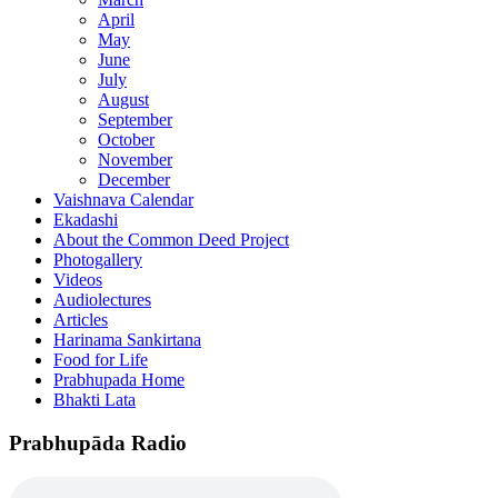
April
May
June
July
August
September
October
November
December
Vaishnava Calendar
Ekadashi
About the Common Deed Project
Photogallery
Videos
Audiolectures
Articles
Harinama Sankirtana
Food for Life
Prabhupada Home
Bhakti Lata
Prabhupāda Radio