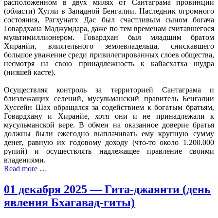
расположенном в двух милях от Сантаграма провинции
(области) Хугли в Западной Бенгалии. Наследник огромного
состояния, Рагхунатх Дас был счастливым сыном богача
Говардхана Маджумдара, даже по тем временам считавшегося
мультимиллионером. Говардхан был младшим братом
Хиранйи, влиятельного землевладельца, снискавшего
большое уважение среди привилегированных слоев общества,
несмотря на свою принадлежность к кайасхатха шудра
(низшей касте).
Осуществляя контроль за территорией Сантаграма и
близлежащих селений, мусульманский правитель Бенгалии
Хуссейн Шах обращался за содействием к богатым братьям,
Говардхану и Хиранйе, хотя они и не принадлежали к
мусульманской вере. В обмен на оказанное доверие братья
должны были ежегодно выплачивать ему крупную сумму
денег, равную их годовому доходу (что-то около 1.200.000
рупий) и осуществлять надлежащее правление своими
владениями.
Read more …
01 декабря 2025 — Гита-джаянти (день
явления Бхагавад-гиты)