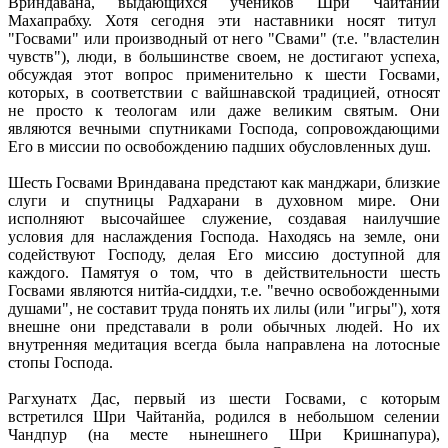
Вриндавана, выдающихся учеников Шри Чайтанйи
Махапрабху. Хотя сегодня эти наставники носят титул
"Госвами" или производный от него "Свами" (т.е. "властелин
чувств"), люди, в большинстве своем, не достигают успеха,
обсуждая этот вопрос применительно к шести Госвами,
которых, в соответствии с вайшнавской традицией, относят
не просто к теологам или даже великим святым. Они
являются вечными спутниками Господа, сопровождающими
Его в миссии по освобождению падших обусловленных душ.
Шесть Госвами Вриндавана предстают как манджари, близкие
слуги и спутницы Радхарани в духовном мире. Они
исполняют высочайшее служение, создавая наилучшие
условия для наслаждения Господа. Находясь на земле, они
содействуют Господу, делая Его миссию доступной для
каждого. Памятуя о том, что в действительности шесть
Госвами являются нитйа-сиддхи, т.е. "вечно освобожденными
душами", не составит труда понять их лилы (или "игры"), хотя
внешне они представали в роли обычных людей. Но их
внутренняя медитация всегда была направлена на лотосные
стопы Господа.
Рагхунатх Дас, первый из шести Госвами, с которым
встретился Шри Чайтанйа, родился в небольшом селении
Чандпур (на месте нынешнего Шри Кришнапура),