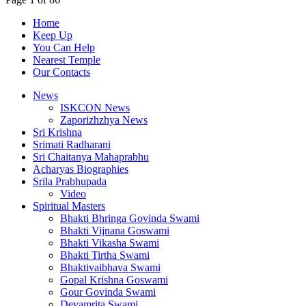
Home
Keep Up
You Can Help
Nearest Temple
Our Contacts
News
ISKCON News
Zaporizhzhya News
Sri Krishna
Srimati Radharani
Sri Chaitanya Mahaprabhu
Acharyas Biographies
Srila Prabhupada
Video
Spiritual Masters
Bhakti Bhringa Govinda Swami
Bhakti Vijnana Goswami
Bhakti Vikasha Swami
Bhakti Tirtha Swami
Bhaktivaibhava Swami
Gopal Krishna Goswami
Gour Govinda Swami
Devamrita Swami