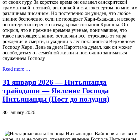
от своих гуру. За короткое время он овладел санскритской
грамматикой, поэзией, риторикой и стал экспертом по многим
различным писаниям. Но постепенно он увидел, что любое
знание бесполезно, если не поощряет Хари-бхаджан, и вскоре
он потерял интерес ко всему, кроме сознания Кришны. Он
открыл, что в прежние времена ученые, понимавшие, что
такое настоящее знание, оставляли все, отрекаясь от мира
рождения и смерти, и уходили в лес поклоняться Верховному
Господу Хари. День за днем Нароттама думал, как он может
освободиться от семейной жизни и постоянно заниматься
служением Господу.
Read more …
31 января 2026 — Нитьянанда
трайодаши — Явление Господа
Нитьянанды (Пост до полудня)
30 January 2026
Вайшнавы во всем
мире, да и не только, отмечают явление Господа Нитьянанды.