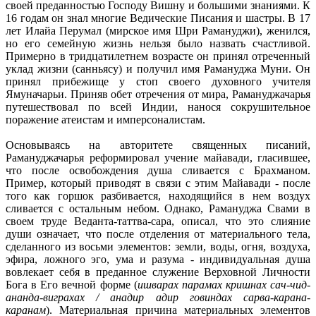
своей преданностью Господу Вишну и большими знаниями. К
16 годам он знал многие Ведические Писания и шастры. В 17
лет Илайа Перумал (мирское имя Шри Рамануджи), женился,
но его семейную жизнь нельзя было назвать счастливой.
Примерно в тридцатилетнем возрасте он принял отреченный
уклад жизни (санньясу) и получил имя Рамануджа Муни. Он
принял прибежище у стоп своего духовного учителя
Ямуначарьи. Приняв обет отречения от мира, Рамануджачарья
путешествовал по всей Индии, нанося сокрушительное
поражение атеистам и имперсоналистам.
Основываясь на авторитете священных писаний,
Рамануджачарья реформировал учение майавади, гласившее,
что после освобождения душа сливается с Брахманом.
Пример, который приводят в связи с этим Майавади - после
того как горшок разбивается, находящийся в нем воздух
сливается с остальным небом. Однако, Рамануджа Свами в
своем труде Веданта-таттва-сара, описал, что это слияние
души означает, что после отделения от материального тела,
сделанного из восьми элементов: земли, воды, огня, воздуха,
эфира, ложного эго, ума и разума - индивидуальная душа
вовлекает себя в преданное служение Верховной Личности
Бога в Его вечной форме (
ишварах парамах кришнах сач-чид-
ананда-виграхах / анадир адир говиндах сарва-карана-
каранам
). Материальная причина материальных элементов