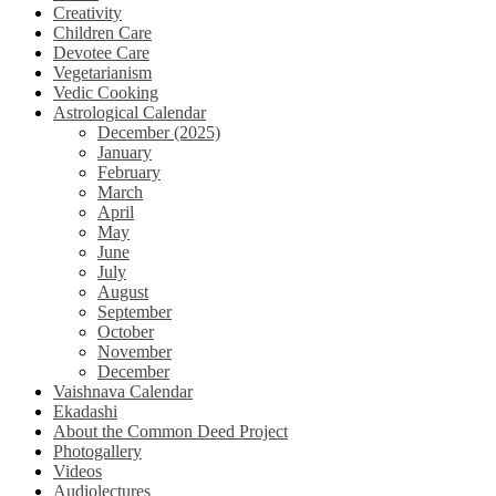
Creativity
Children Care
Devotee Care
Vegetarianism
Vedic Cooking
Astrological Calendar
December (2025)
January
February
March
April
May
June
July
August
September
October
November
December
Vaishnava Calendar
Ekadashi
About the Common Deed Project
Photogallery
Videos
Audiolectures