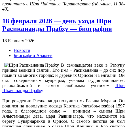
прочитать в Шри Чайтанье Чаритамрите (Ади-лила, 11.38-
40).
18 февраля 2026 — день ухода Шри
Расикананды Прабху — биография
18 February 2026
Новости
Биографии Ачарьев
В семнадцатом веке в Ремуну
пришел великий святой. Его имя – Расикананда – до сих пор
помнят во многих городах и деревнях Ориссы и Бенгалии. Он
стал совершенным мудрецом, ученым гаудия-вайшнавом,
расика-бхактой и самым любимым учеником
Шри
Шьямананды Прабху
.
При рождении Расикананда получил имя Расика Мурари. Он
родился на новолуние месяца Картика (октябрь-ноябрь) 1597
года, в благородной семье – принцем – сыном Шри
Ачьютананды дева, царя Раянинагара, что находится на
берегу Суварнарекхи в Ориссе. С самого детства он был
поглощен слушанием о славе Шри Кришны и Его святого