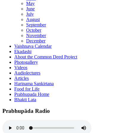
May
June
July
August
September
October
November
December
Vaishnava Calendar
Ekadashi
About the Common Deed Project
Photogallery
Videos
Audiolectures
Articles
Harinama Sankirtana
Food for Life
Prabhupada Home
Bhakti Lata
Prabhupāda Radio