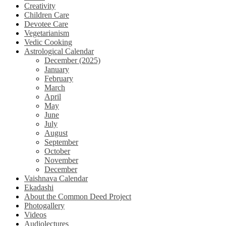
Creativity
Children Care
Devotee Care
Vegetarianism
Vedic Cooking
Astrological Calendar
December (2025)
January
February
March
April
May
June
July
August
September
October
November
December
Vaishnava Calendar
Ekadashi
About the Common Deed Project
Photogallery
Videos
Audiolectures