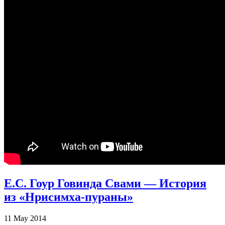
Е.С. Гоур Говинда Свами — История
из «Нрисимха-пураны»
11 May 2014