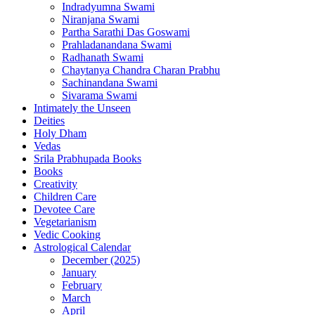
Indradyumna Swami
Niranjana Swami
Partha Sarathi Das Goswami
Prahladanandana Swami
Radhanath Swami
Chaytanya Chandra Charan Prabhu
Sachinandana Swami
Sivarama Swami
Intimately the Unseen
Deities
Holy Dham
Vedas
Srila Prabhupada Books
Books
Creativity
Children Care
Devotee Care
Vegetarianism
Vedic Cooking
Astrological Calendar
December (2025)
January
February
March
April