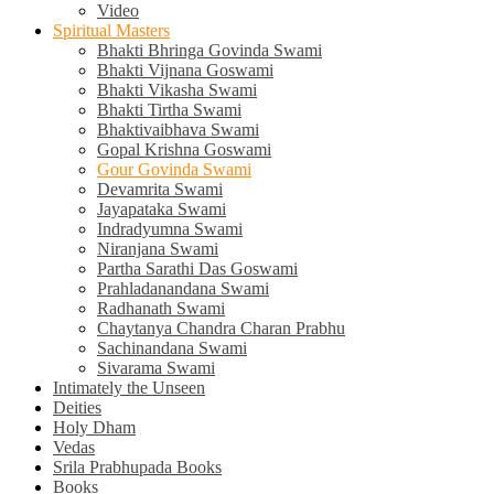
Video
Spiritual Masters
Bhakti Bhringa Govinda Swami
Bhakti Vijnana Goswami
Bhakti Vikasha Swami
Bhakti Tirtha Swami
Bhaktivaibhava Swami
Gopal Krishna Goswami
Gour Govinda Swami
Devamrita Swami
Jayapataka Swami
Indradyumna Swami
Niranjana Swami
Partha Sarathi Das Goswami
Prahladanandana Swami
Radhanath Swami
Chaytanya Chandra Charan Prabhu
Sachinandana Swami
Sivarama Swami
Intimately the Unseen
Deities
Holy Dham
Vedas
Srila Prabhupada Books
Books