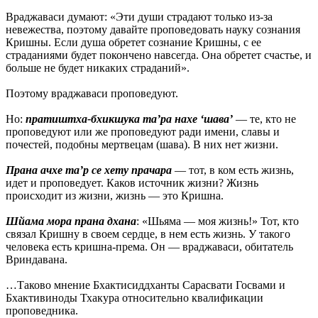
Враджаваси думают: «Эти души страдают только из-за
невежества, поэтому давайте проповедовать науку сознания
Кришны. Если душа обретет сознание Кришны, с ее
страданиями будет покончено навсегда. Она обретет счастье, и
больше не будет никаких страданий».
Поэтому враджаваси проповедуют.
Но:
пратиштха-бхикшука та’ра нахе ‘шава’
— те, кто не
проповедуют или же проповедуют ради имени, славы и
почестей, подобны мертвецам (шава). В них нет жизни.
Прана ачхе та’р се хету прачара
— тот, в ком есть жизнь,
идет и проповедует. Каков источник жизни? Жизнь
происходит из жизни, жизнь — это Кришна.
Шйама мора прана дхана
: «Шьяма — моя жизнь!» Тот, кто
связал Кришну в своем сердце, в нем есть жизнь. У такого
человека есть кришна-према. Он — враджаваси, обитатель
Вриндавана.
…Таково мнение Бхактисиддханты Сарасвати Госвами и
Бхактивиноды Тхакура относительно квалификации
проповедника.