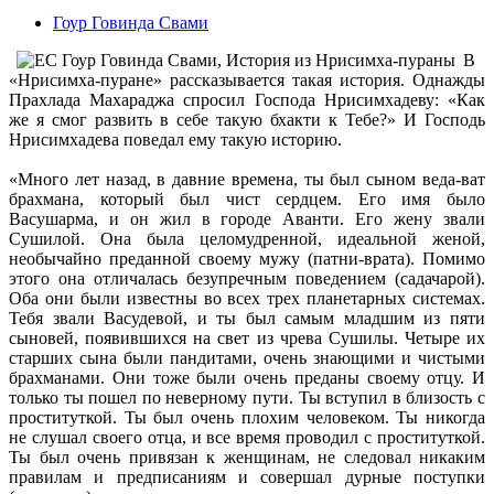
Гоур Говинда Свами
В
«Нрисимха-пуране» рассказывается такая история. Однажды
Прахлада Махараджа спросил Господа Нрисимхадеву: «Как
же я смог развить в себе такую бхакти к Тебе?» И Господь
Нрисимхадева поведал ему такую историю.
«Много лет назад, в давние времена, ты был сыном веда-ват
брахмана, который был чист сердцем. Его имя было
Васушарма, и он жил в городе Аванти. Его жену звали
Сушилой. Она была целомудренной, идеальной женой,
необычайно преданной своему мужу (патни-врата). Помимо
этого она отличалась безупречным поведением (садачарой).
Оба они были известны во всех трех планетарных системах.
Тебя звали Васудевой, и ты был самым младшим из пяти
сыновей, появившихся на свет из чрева Сушилы. Четыре их
старших сына были пандитами, очень знающими и чистыми
брахманами. Они тоже были очень преданы своему отцу. И
только ты пошел по неверному пути. Ты вступил в близость с
проституткой. Ты был очень плохим человеком. Ты никогда
не слушал своего отца, и все время проводил с проституткой.
Ты был очень привязан к женщинам, не следовал никаким
правилам и предписаниям и совершал дурные поступки