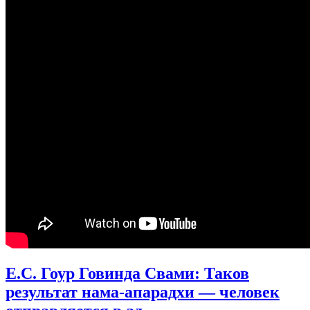
Е.С. Гоур Говинда Свами: Таков
результат нама-апарадхи — человек