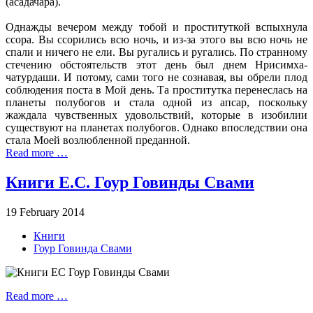
(асадачара).
Однажды вечером между тобой и проституткой вспыхнула
ссора. Вы ссорились всю ночь, и из-за этого вы всю ночь не
спали и ничего не ели. Вы ругались и ругались. По странному
стечению обстоятельств этот день был днем Нрисимха-
чатурдаши. И потому, сами того не сознавая, вы обрели плод
соблюдения поста в Мой день. Та проститутка перенеслась на
планеты полубогов и стала одной из апсар, поскольку
жаждала чувственных удовольствий, которые в изобилии
существуют на планетах полубогов. Однако впоследствии она
стала Моей возлюбленной преданной.
Read more …
Книги Е.С. Гоур Говинды Свами
19 February 2014
Книги
Гоур Говинда Свами
Read more …