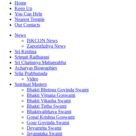
Home
Keep Up
You Can Help
Nearest Temple
Our Contacts
News
ISKCON News
Zaporizhzhya News
Sri Krishna
Srimati Radharani
Sri Chaitanya Mahaprabhu
Acharyas Biographies
Srila Prabhupada
Video
Spiritual Masters
Bhakti Bhringa Govinda Swami
Bhakti Vijnana Goswami
Bhakti Vikasha Swami
Bhakti Tirtha Swami
Bhaktivaibhava Swami
Gopal Krishna Goswami
Gour Govinda Swami
Devamrita Swami
Jayapataka Swami