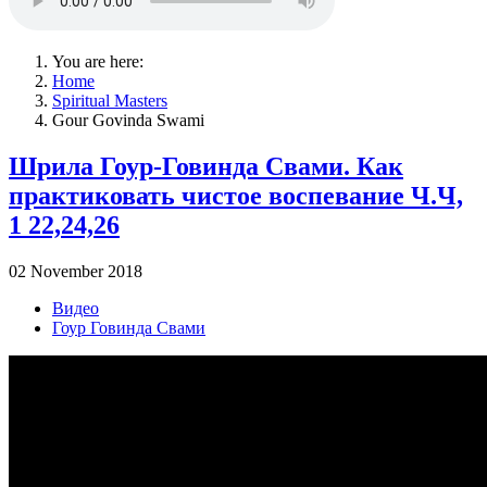
You are here:
Home
Spiritual Masters
Gour Govinda Swami
Шрила Гоур-Говинда Свами. Как
практиковать чистое воспевание Ч.Ч,
1 22,24,26
02 November 2018
Видео
Гоур Говинда Свами