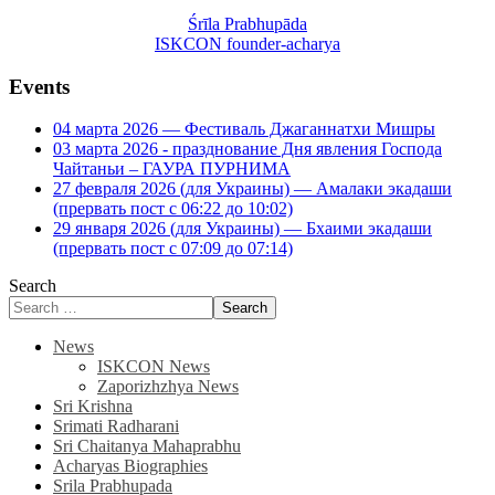
Śrīla Prabhupāda
ISKCON founder-acharya
Events
04 марта 2026 — Фестиваль Джаганнатхи Мишры
03 марта 2026 - празднование Дня явления Господа
Чайтаньи – ГАУРА ПУРНИМА
27 февраля 2026 (для Украины) — Амалаки экадаши
(прервать пост с 06:22 до 10:02)
29 января 2026 (для Украины) — Бхаими экадаши
(прервать пост с 07:09 до 07:14)
Search
Search
News
ISKCON News
Zaporizhzhya News
Sri Krishna
Srimati Radharani
Sri Chaitanya Mahaprabhu
Acharyas Biographies
Srila Prabhupada