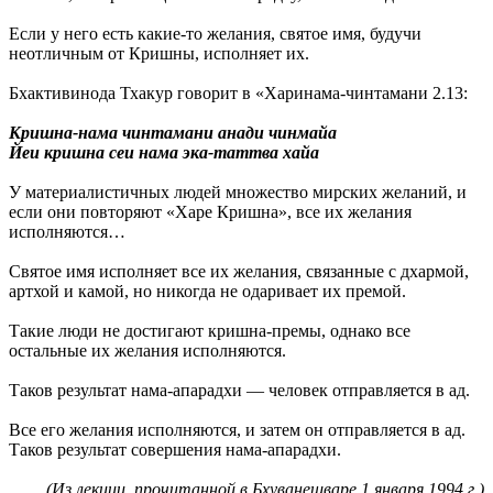
Если у него есть какие-то желания, святое имя, будучи
неотличным от Кришны, исполняет их.
Бхактивинода Тхакур говорит в «Харинама-чинтамани 2.13:
Кришна-нама чинтамани анади чинмайа
Йеи кришна сеи нама эка-таттва хайа
У материалистичных людей множество мирских желаний, и
если они повторяют «Харе Кришна», все их желания
исполняются…
Святое имя исполняет все их желания, связанные с дхармой,
артхой и камой, но никогда не одаривает их премой.
Такие люди не достигают кришна-премы, однако все
остальные их желания исполняются.
Таков результат нама-апарадхи — человек отправляется в ад.
Все его желания исполняются, и затем он отправляется в ад.
Таков результат совершения нама-апарадхи.
(Из лекции, прочитанной в Бхуванешваре 1 января 1994 г.)