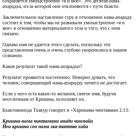
сохраняется умонастроение «я и мое». Это десятая нама-
апарадха, из-за которой они отклоняются с пути бхакти.
Заключительное наставление гуру в отношении нама-апарадх
состоит в том, чтобы мы не развивали умонастроение «я и
мое» в отношении материального тела и того, что с ним
связано.
Однако нам не удается этого сделать, поскольку эти
представления очень и очень глубоко укоренились в нашем
сознании.
Каков результат такой нама-апарадхи?
Результат проявится постепенно. Неверно думать, что
человек, совершающий нама-апарадху, ничего не достигает.
Если у него есть какие-то желания, святое имя, будучи
неотличным от Кришны, исполняет их.
Бхактивинода Тхакур говорит в «Харинама-чинтамани 2.13:
Кришна-нама чинтамани анади чинмайа
Йеи кришна сеи нама эка-таттва хайа