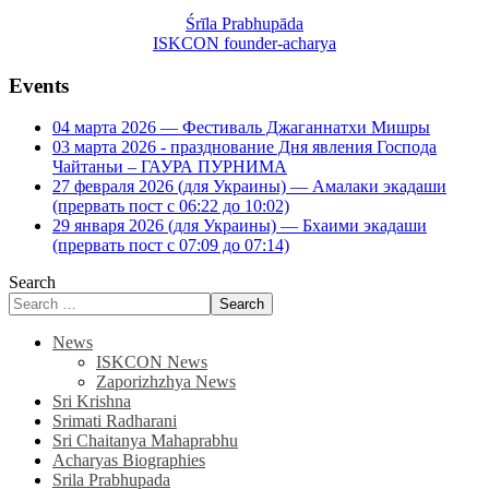
Śrīla Prabhupāda
ISKCON founder-acharya
Events
04 марта 2026 — Фестиваль Джаганнатхи Мишры
03 марта 2026 - празднование Дня явления Господа
Чайтаньи – ГАУРА ПУРНИМА
27 февраля 2026 (для Украины) — Амалаки экадаши
(прервать пост с 06:22 до 10:02)
29 января 2026 (для Украины) — Бхаими экадаши
(прервать пост с 07:09 до 07:14)
Search
Search
News
ISKCON News
Zaporizhzhya News
Sri Krishna
Srimati Radharani
Sri Chaitanya Mahaprabhu
Acharyas Biographies
Srila Prabhupada