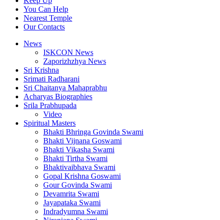
Keep Up
You Can Help
Nearest Temple
Our Contacts
News
ISKCON News
Zaporizhzhya News
Sri Krishna
Srimati Radharani
Sri Chaitanya Mahaprabhu
Acharyas Biographies
Srila Prabhupada
Video
Spiritual Masters
Bhakti Bhringa Govinda Swami
Bhakti Vijnana Goswami
Bhakti Vikasha Swami
Bhakti Tirtha Swami
Bhaktivaibhava Swami
Gopal Krishna Goswami
Gour Govinda Swami
Devamrita Swami
Jayapataka Swami
Indradyumna Swami