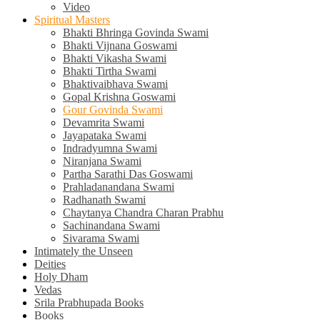
Video
Spiritual Masters
Bhakti Bhringa Govinda Swami
Bhakti Vijnana Goswami
Bhakti Vikasha Swami
Bhakti Tirtha Swami
Bhaktivaibhava Swami
Gopal Krishna Goswami
Gour Govinda Swami
Devamrita Swami
Jayapataka Swami
Indradyumna Swami
Niranjana Swami
Partha Sarathi Das Goswami
Prahladanandana Swami
Radhanath Swami
Chaytanya Chandra Charan Prabhu
Sachinandana Swami
Sivarama Swami
Intimately the Unseen
Deities
Holy Dham
Vedas
Srila Prabhupada Books
Books