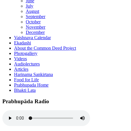
June
July
August
September
October
November
December
Vaishnava Calendar
Ekadashi
About the Common Deed Project
Photogallery
Videos
Audiolectures
Articles
Harinama Sankirtana
Food for Life
Prabhupada Home
Bhakti Lata
Prabhupāda Radio