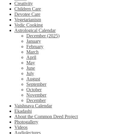
Creativity
Children Care
Devotee Care
Vegetarianism
Vedic Cooking
Astrological Calendar
December (2025)
January
February
March
April
May
June
July
August
September
October
November
December
Vaishnava Calendar
Ekadashi
About the Common Deed Project
Photogallery
Videos
Audiolectures