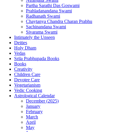
Niranjana Swami
Partha Sarathi Das Goswami
Prahladanandana Swami
Radhanath Swami
Chaytanya Chandra Charan Prabhu
Sachinandana Swami
Sivarama Swami
Intimately the Unseen
Deities
Holy Dham
Vedas
Srila Prabhupada Books
Books
Creativity
Children Care
Devotee Care
Vegetarianism
Vedic Cooking
Astrological Calendar
December (2025)
January
February
March
April
May