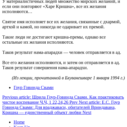
У материалистичных людей множество мирских желаний, и
если они повторяют «Харе Кришна», все их желания
исполняются…
Святое имя исполняет все их желания, связанные с дхармой,
артхой и камой, но никогда не одаривает их премой.
Такие люди не достигают кришна-премы, однако все
остальные их желания исполняются.
Таков результат нама-апарадхи — человек отправляется в ад.
Все его желания исполняются, и затем он отправляется в ад.
Таков результат совершения нама-апарадхи.
(Из лекции, прочитанной в Бхуванешваре 1 января 1994 г.)
Гоур Говинда Свами
Previous article: Шрила Гоур-Говинда Свами. Как практиковать
чистое воспевание Ч.Ч, 1 22,24,26
Prev
Next article: Е.С. Гоур
Говинда Свами: Для враджаваси, обитателей Вриндавана,
Кришна — единственный объект любви
Next
Home