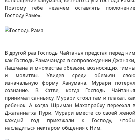
воплощение Ханумана, вечного слуги Господа Рамы.
Поэтому тебе незачем оставлять поклонение
Господу Раме».
В другой раз Господь Чайтанья предстал перед ним
как Господь Рамачандра в сопровождении Джанаки,
Лашмана и множества обезьян, возносящих гимны
и молитвы. Увидев среди обезьян свою
изначальную форму Ханумана, Мурари потерял
сознание. В Катве, когда Господь Чайтанья
принимал санньясу, Мурари стоял там и плакал, как
ребенок. А когда Шриман Махапрабху переехал в
Джаганнатха Пури, Мурари вместе со своей женой
каждый год приезжали к Господу, чтобы
насладиться нектаром общения с Ним.