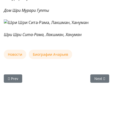
Дом Шри Мурари Гупты
Шри Шри Сита-Рама, Лакшман, Хануман
Новости
Биографии Ачарьев
Previous article: 07 октября 2025 — Лакшми-пуджа
Next arti
Prev
Next