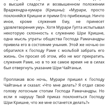
о высшей сладости и возвышенном положении
Враджендра-кумара (Кришны): «Мурари, просто
поклоняйся Кришне и прими Его прибежище. Ничто
иное, кроме служения Ему, не принесет
удовлетворения уму». Хотя Мурари Гупта испытывал
некоторую склонность к служению Шри Кришне,
одна мысль утраты общества Господа Рамачандры
привела его в состояние уныния. Этой же ночью он
обратился к Господу Раме с мольбой забрать его
жизнь. Он просил об этом, ибо не мог прекратить
служения Раме, но в то же самое время не в силах
был отвергнуть указание Шри Чайтаньи.
Проплакав всю ночь, Мурари пришел к Господу
Чайтанье и сказал: «Что мне делать? Я отдал свою
голову лотосным стопам Господа Рамачандры. Но
если я нарушу Твой приказ поклоняться Господу
Шри Кришне, что же мне останется делать?»