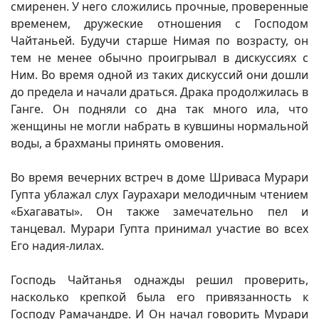
смиренен. У него сложились прочные, проверенные
временем, дружеские отношения с Господом
Чайтаньей. Будучи старше Нимая по возрасту, он
тем не менее обычно проигрывал в дискуссиях с
Ним. Во время одной из таких дискуссий они дошли
до предела и начали драться. Драка продолжилась в
Ганге. Он подняли со дна так много ила, что
женщины не могли набрать в кувшины нормальной
воды, а брахманы принять омовения.
Во время вечерних встреч в доме Шриваса Мурари
Гупта ублажал слух Гаурахари мелодичным чтением
«Бхагаваты». Он также замечательно пел и
танцевал. Мурари Гупта принимал участие во всех
Его надия-лилах.
Господь Чайтанья однажды решил проверить,
насколько крепкой была его привязанность к
Господу Рамачандре. И Он начал говорить Мурари