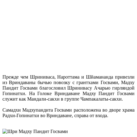
Прежде чем Шриниваса, Нароттама и Шйамананда привезли
из Вриндаваны бычью повозку с грантхами Госвами, Мадху
Пандит Госвами благословил Шринивасу Ачарью гирляндой
Гопинатхи. На Голоке Вриндаване Мадху Пандит Госвами
служит как Мандали-сакхи в группе Чампакалаты-сакхи.
Cамадхи Мадхупандита Госвами расположена во дворе храма
Радхи-Гопинатхи во Вриндаване, справа от входа.