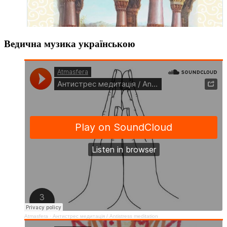
Ведична музика українською
Atmasfera
·
Антистрес медитація / Аntistress meditation