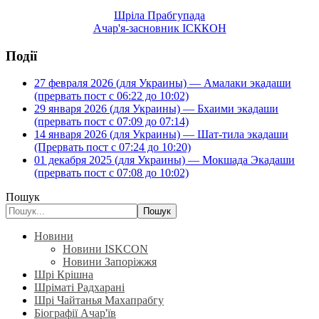
Шріла Прабгупада
Ачар'я-засновник ІСККОН
Події
27 февраля 2026 (для Украины) — Амалаки экадаши
(прервать пост с 06:22 до 10:02)
29 января 2026 (для Украины) — Бхаими экадаши
(прервать пост с 07:09 до 07:14)
14 января 2026 (для Украины) — Шат-тила экадаши
(Прервать пост с 07:24 до 10:20)
01 декабря 2025 (для Украины) — Мокшада Экадаши
(прервать пост с 07:08 до 10:02)
Пошук
Пошук
Новини
Новини ISKCON
Новини Запоріжжя
Шрі Крішна
Шріматі Радхарані
Шрі Чайтанья Махапрабгу
Біографії Ачар'їв