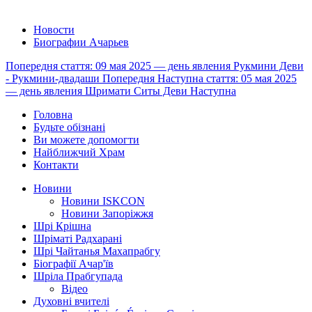
Новости
Биографии Ачарьев
Попередня стаття: 09 мая 2025 — день явления Рукмини Деви
- Рукмини-двадаши
Попередня
Наступна стаття: 05 мая 2025
— день явления Шримати Ситы Деви
Наступна
Головна
Будьте обізнані
Ви можете допомогти
Найближчий Храм
Контакти
Новини
Новини ISKCON
Новини Запоріжжя
Шрі Крішна
Шріматі Радхарані
Шрі Чайтанья Махапрабгу
Біографії Ачар'їв
Шріла Прабгупада
Відео
Духовні вчителі