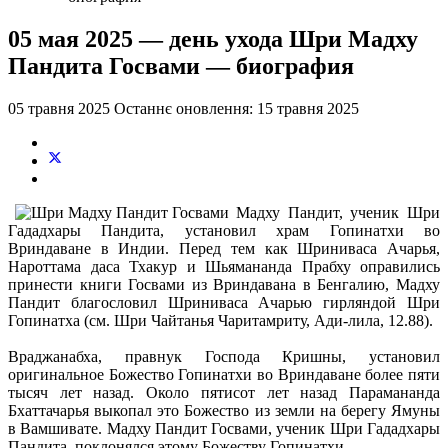
05 мая 2025 — день ухода Шри Мадху
Пандита Госвами — биография
05 травня 2025
Останнє оновлення: 15 травня 2025
Мадху Пандит, ученик Шри
Гададхары Пандита, установил храм Гопинатхи во
Вриндаване в Индии. Перед тем как Шриниваса Ачарья,
Нароттама даса Тхакур и Шьямананда Прабху оправились
принести книги Госвами из Вриндавана в Бенгалию, Мадху
Пандит благословил Шриниваса Ачарью гирляндой Шри
Гопинатха (см. Шри Чайтанья Чаритамриту, Ади-лила, 12.88).
Враджанабха, правнук Господа Кришны, установил
оригинальное Божество Гопинатхи во Вриндаване более пяти
тысяч лет назад. Около пятисот лет назад Парамананда
Бхаттачарья выкопал это Божество из земли на берегу Ямуны
в Вамшивате. Мадху Пандит Госвами, ученик Шри Гададхары
Пандита, поклонялся этому Божеству Гопинатхи.