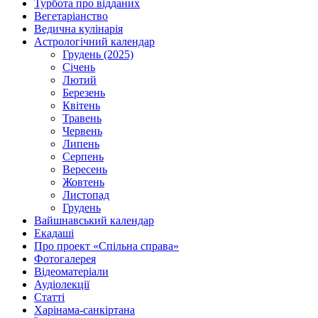
Турбота про відданих
Вегетаріанство
Ведична кулінарія
Астрологічний календар
Грудень (2025)
Січень
Лютий
Березень
Квітень
Травень
Червень
Липень
Серпень
Вересень
Жовтень
Листопад
Грудень
Вайшнавський календар
Екадаші
Про проект «Спільна справа»
Фотогалерея
Відеоматеріали
Аудіолекції
Статті
Харінама-санкіртана