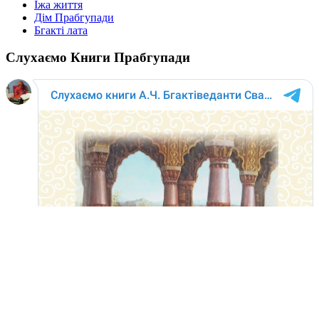
Їжа життя
Дім Прабгупади
Бгакті лата
Слухаємо Книги Прабгупади