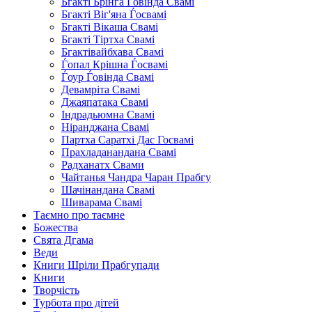
Бгакті Брінѓа Ѓовінда Свамі
Бгакті Віг'яна Ѓосвамі
Бгакті Вікаша Свамі
Бгакті Тіртха Свамі
Бгактівайбхава Свамі
Ѓопал Крішна Ѓосвамі
Ѓоур Ѓовінда Свамі
Девамріта Свамі
Джаяпатака Свамі
Індрадьюмна Свамі
Ніранджана Свамі
Партха Саратхі Дас Госвамі
Прахладанандана Свамі
Радханатх Свами
Чайтанья Чандра Чаран Прабгу
Шачінандана Свамі
Шиварама Свамі
Таємно про таємне
Божества
Свята Дгама
Веди
Книги Шріли Прабгупади
Книги
Творчість
Турбота про дітей