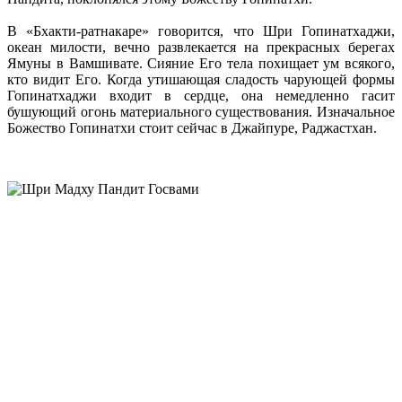
В «Бхакти-ратнакаре» говорится, что Шри Гопинатхаджи,
океан милости, вечно развлекается на прекрасных берегах
Ямуны в Вамшивате. Сияние Его тела похищает ум всякого,
кто видит Его. Когда утишающая сладость чарующей формы
Гопинатхаджи входит в сердце, она немедленно гасит
бушующий огонь материального существования. Изначальное
Божество Гопинатхи стоит сейчас в Джайпуре, Раджастхан.