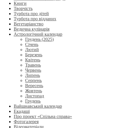
Книги
Творчість
Турбота про дітей
Турбота про відданих
Вегетаріанство
Ведична кулінарія
Астрологічний календар
Грудень (2025)
Січень
Лютий
Березень
Квітень
Травень
Червень
Липень
Серпень
Вересень
Жовтень
Листопад
Грудень
Вайшнавський календар
Екадаші
Про проект «Спільна справа»
Фотогалерея
Відеоматеріали