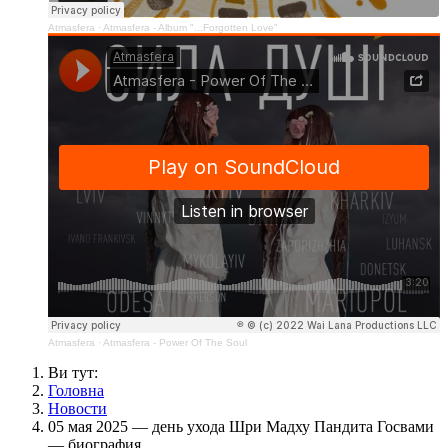
Atmasfera
·
Atmasfera - Album "...Forgotten Love"
Atmasfera
·
Atmasfera - Power Of The Soul
Ви тут:
Головна
Новости
05 мая 2025 — день ухода Шри Мадху Пандита Госвами
— биография