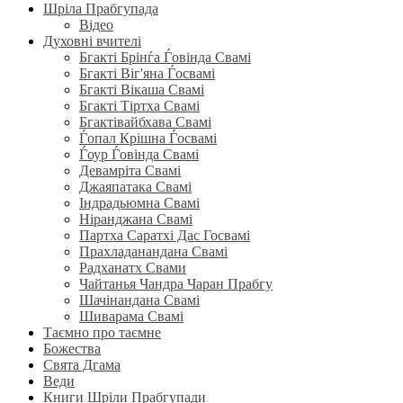
Шріла Прабгупада
Відео
Духовні вчителі
Бгакті Брінѓа Ѓовінда Свамі
Бгакті Віг'яна Ѓосвамі
Бгакті Вікаша Свамі
Бгакті Тіртха Свамі
Бгактівайбхава Свамі
Ѓопал Крішна Ѓосвамі
Ѓоур Ѓовінда Свамі
Девамріта Свамі
Джаяпатака Свамі
Індрадьюмна Свамі
Ніранджана Свамі
Партха Саратхі Дас Госвамі
Прахладанандана Свамі
Радханатх Свами
Чайтанья Чандра Чаран Прабгу
Шачінандана Свамі
Шиварама Свамі
Таємно про таємне
Божества
Свята Дгама
Веди
Книги Шріли Прабгупади