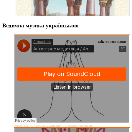
Ведична музика українською
Atmasfera
·
Антистрес медитація / Аntistress meditation