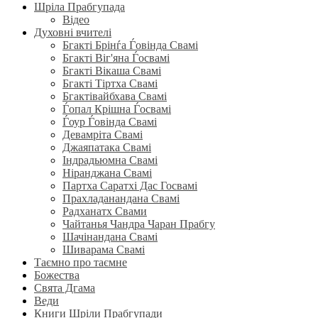
Шріла Прабгупада
Відео
Духовні вчителі
Бгакті Брінѓа Ѓовінда Свамі
Бгакті Віг'яна Ѓосвамі
Бгакті Вікаша Свамі
Бгакті Тіртха Свамі
Бгактівайбхава Свамі
Ѓопал Крішна Ѓосвамі
Ѓоур Ѓовінда Свамі
Девамріта Свамі
Джаяпатака Свамі
Індрадьюмна Свамі
Ніранджана Свамі
Партха Саратхі Дас Госвамі
Прахладанандана Свамі
Радханатх Свами
Чайтанья Чандра Чаран Прабгу
Шачінандана Свамі
Шиварама Свамі
Таємно про таємне
Божества
Свята Дгама
Веди
Книги Шріли Прабгупади