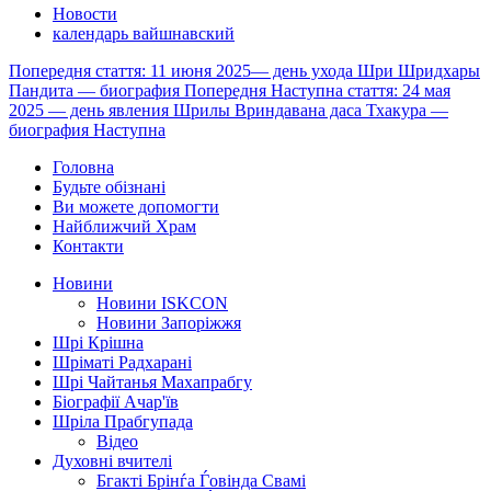
Новости
календарь вайшнавский
Попередня стаття: 11 июня 2025— день ухода Шри Шридхары
Пандита — биография
Попередня
Наступна стаття: 24 мая
2025 — день явления Шрилы Вриндавана даса Тхакура —
биография
Наступна
Головна
Будьте обізнані
Ви можете допомогти
Найближчий Храм
Контакти
Новини
Новини ISKCON
Новини Запоріжжя
Шрі Крішна
Шріматі Радхарані
Шрі Чайтанья Махапрабгу
Біографії Ачар'їв
Шріла Прабгупада
Відео
Духовні вчителі
Бгакті Брінѓа Ѓовінда Свамі