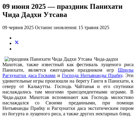
09 июня 2025 — праздник Панихати
Чида Дадхи Утсава
09 червня 2025
Останнє оновлення: 15 травня 2025
Чида-дадхи
Махотсав, также известный как фестиваль лущеного риса
Панихати, является ежегодным праздником игр
Шрилы
Рагхунатхи даса Госвами
и
Господа Нитьянанды Прабху
. Эти
удивительные игры произошли на берегу Ганги в Панихати, к
северу от Калькутты. Господь Чайтанья и его спутники
наслаждались там многими трансцендентными играми. В
Чида-дадхи Махотсав вспоминают как Господь милостиво
наслаждался со Своими преданными, при помощи
Нитьянанды Прабху и Рагхунатхи даса экстатическим пиром
из йогурта и лущеного риса, а также других нектарных блюд.