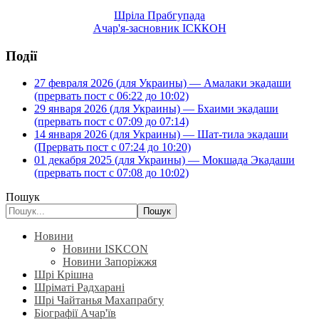
Шріла Прабгупада
Ачар'я-засновник ІСККОН
Події
27 февраля 2026 (для Украины) — Амалаки экадаши
(прервать пост с 06:22 до 10:02)
29 января 2026 (для Украины) — Бхаими экадаши
(прервать пост с 07:09 до 07:14)
14 января 2026 (для Украины) — Шат-тила экадаши
(Прервать пост с 07:24 до 10:20)
01 декабря 2025 (для Украины) — Мокшада Экадаши
(прервать пост с 07:08 до 10:02)
Пошук
Пошук
Новини
Новини ISKCON
Новини Запоріжжя
Шрі Крішна
Шріматі Радхарані
Шрі Чайтанья Махапрабгу
Біографії Ачар'їв