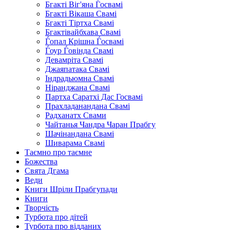
Бгакті Віг'яна Ѓосвамі
Бгакті Вікаша Свамі
Бгакті Тіртха Свамі
Бгактівайбхава Свамі
Ѓопал Крішна Ѓосвамі
Ѓоур Ѓовінда Свамі
Девамріта Свамі
Джаяпатака Свамі
Індрадьюмна Свамі
Ніранджана Свамі
Партха Саратхі Дас Госвамі
Прахладанандана Свамі
Радханатх Свами
Чайтанья Чандра Чаран Прабгу
Шачінандана Свамі
Шиварама Свамі
Таємно про таємне
Божества
Свята Дгама
Веди
Книги Шріли Прабгупади
Книги
Творчість
Турбота про дітей
Турбота про відданих