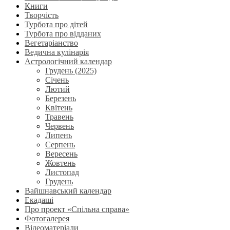
Книги
Творчість
Турбота про дітей
Турбота про відданих
Вегетаріанство
Ведична кулінарія
Астрологічний календар
Грудень (2025)
Січень
Лютий
Березень
Квітень
Травень
Червень
Липень
Серпень
Вересень
Жовтень
Листопад
Грудень
Вайшнавський календар
Екадаші
Про проект «Спільна справа»
Фотогалерея
Відеоматеріали