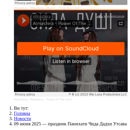
Atmasfera
·
Atmasfera - Album "...Forgotten Love"
Atmasfera
·
Atmasfera - Power Of The Soul
Ви тут:
Головна
Новости
09 июня 2025 — праздник Панихати Чида Дадхи Утсава