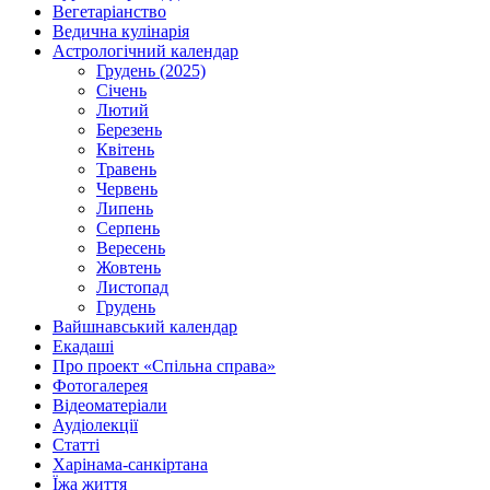
Вегетаріанство
Ведична кулінарія
Астрологічний календар
Грудень (2025)
Січень
Лютий
Березень
Квітень
Травень
Червень
Липень
Серпень
Вересень
Жовтень
Листопад
Грудень
Вайшнавський календар
Екадаші
Про проект «Спільна справа»
Фотогалерея
Відеоматеріали
Аудіолекції
Статті
Харінама-санкіртана
Їжа життя