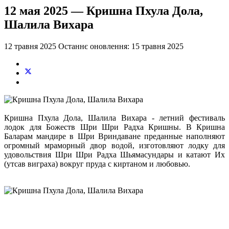
12 мая 2025 — Кришна Пхула Дола,
Шалила Вихара
12 травня 2025
Останнє оновлення: 15 травня 2025
Кришна Пхула Дола, Шалила Вихара - летний фестиваль
лодок для Божеств Шри Шри Радха Кришны. В Кришна
Баларам мандире в Шри Вриндаване преданные наполняют
огромный мраморный двор водой, изготовляют лодку для
удовольствия Шри Шри Радха Шьямасундары и катают Их
(утсав виграха) вокруг пруда с киртаном и любовью.