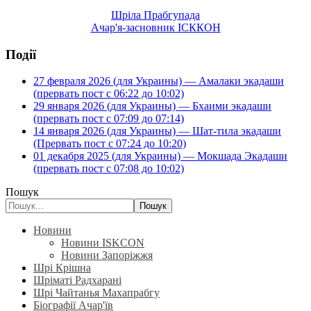
Шріла Прабгупада
Ачар'я-засновник ІСККОН
Події
27 февраля 2026 (для Украины) — Амалаки экадаши
(прервать пост с 06:22 до 10:02)
29 января 2026 (для Украины) — Бхаими экадаши
(прервать пост с 07:09 до 07:14)
14 января 2026 (для Украины) — Шат-тила экадаши
(Прервать пост с 07:24 до 10:20)
01 декабря 2025 (для Украины) — Мокшада Экадаши
(прервать пост с 07:08 до 10:02)
Пошук
Пошук
Новини
Новини ISKCON
Новини Запоріжжя
Шрі Крішна
Шріматі Радхарані
Шрі Чайтанья Махапрабгу
Біографії Ачар'їв