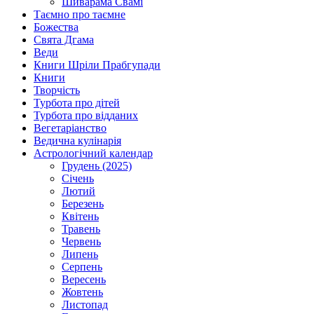
Шиварама Свамі
Таємно про таємне
Божества
Свята Дгама
Веди
Книги Шріли Прабгупади
Книги
Творчість
Турбота про дітей
Турбота про відданих
Вегетаріанство
Ведична кулінарія
Астрологічний календар
Грудень (2025)
Січень
Лютий
Березень
Квітень
Травень
Червень
Липень
Серпень
Вересень
Жовтень
Листопад