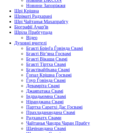
Новини ISKCON
Новини Запоріжжя
Шрі Крішна
Шріматі Радхарані
Шрі Чайтанья Махапрабгу
Біографії Ачар'їв
Шріла Прабгупада
Відео
Духовні вчителі
Бгакті Брінѓа Ѓовінда Свамі
Бгакті Віг'яна Ѓосвамі
Бгакті Вікаша Свамі
Бгакті Тіртха Свамі
Бгактівайбхава Свамі
Ѓопал Крішна Ѓосвамі
Ѓоур Ѓовінда Свамі
Девамріта Свамі
Джаяпатака Свамі
Індрадьюмна Свамі
Ніранджана Свамі
Партха Саратхі Дас Госвамі
Прахладанандана Свамі
Радханатх Свами
Чайтанья Чандра Чаран Прабгу
Шачінандана Свамі