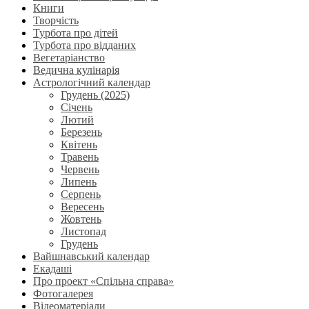
Книги
Творчість
Турбота про дітей
Турбота про відданих
Вегетаріанство
Ведична кулінарія
Астрологічний календар
Грудень (2025)
Січень
Лютий
Березень
Квітень
Травень
Червень
Липень
Серпень
Вересень
Жовтень
Листопад
Грудень
Вайшнавський календар
Екадаші
Про проект «Спільна справа»
Фотогалерея
Відеоматеріали