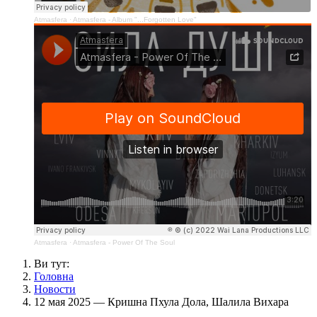
Atmasfera
·
Atmasfera - Album "...Forgotten Love"
Atmasfera
·
Atmasfera - Power Of The Soul
Ви тут:
Головна
Новости
12 мая 2025 — Кришна Пхула Дола, Шалила Вихара