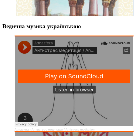
Ведична музика українською
Atmasfera
·
Антистрес медитація / Аntistress meditation