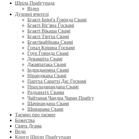
Шріла Прабгупада
Відео
Духовні вчителі
Бгакті Брінѓа Ѓовінда Свамі
Бгакті Віг'яна Ѓосвамі
Бгакті Вікаша Свамі
Бгакті Тіртха Свамі
Бгактівайбхава Свамі
Ѓопал Крішна Ѓосвамі
Ѓоур Ѓовінда Свамі
Девамріта Свамі
Джаяпатака Свамі
Індрадьюмна Свамі
Ніранджана Свамі
Партха Саратхі Дас Госвамі
Прахладанандана Свамі
Радханатх Свами
Чайтанья Чандра Чаран Прабгу
Шачінандана Свамі
Шиварама Свамі
Таємно про таємне
Божества
Свята Дгама
Веди
Книги Шріли Прабгупади