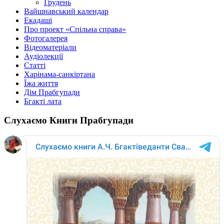
Грудень
Вайшнавський календар
Екадаші
Про проект «Спільна справа»
Фотогалерея
Відеоматеріали
Аудіолекції
Статті
Харінама-санкіртана
Їжа життя
Дім Прабгупади
Бгакті лата
Слухаємо Книги Прабгупади