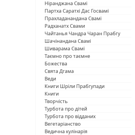
Ніранджана Свамі
Партха Саратхі Дас Госвамі
Прахладанандана Свамі
Радханатх Свами
Чайтанья Чандра Чаран Прабгу
Шачінандана Свамі
Шиварама Свамі
Таємно про таємне
Божества
Свята Дгама
Веди
Книги Шріли Прабгупади
Книги
Творчість
Турбота про дітей
Турбота про відданих
Вегетаріанство
Ведична кулінарія