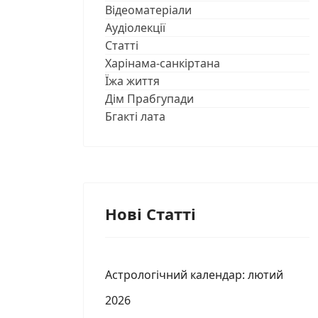
Відеоматеріали
Аудіолекції
Статті
Харінама-санкіртана
Їжа життя
Дім Прабгупади
Бгакті лата
Нові Статті
Астрологічний календар: лютий
2026