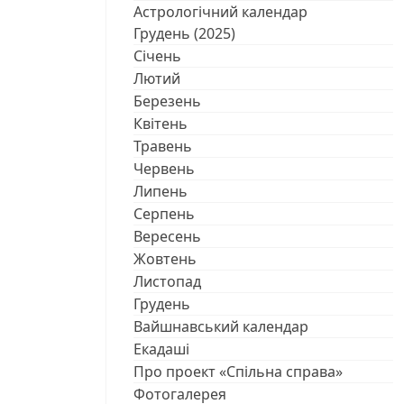
Астрологічний календар
Грудень (2025)
Січень
Лютий
Березень
Квітень
Травень
Червень
Липень
Серпень
Вересень
Жовтень
Листопад
Грудень
Вайшнавський календар
Екадаші
Про проект «Спільна справа»
Фотогалерея