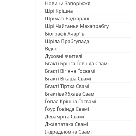
Новини Запоріжжя
Шрі Крішна
Шріматі Радхарані
Шрі Чайтанья Махапрабгу
Біографії Ачар'їв
Шріла Прабгупада
Відео
Духовні вчителі
Бгакті Брінѓа Ѓовінда Свамі
Бгакті Віг'яна Ѓосвамі
Бгакті Вікаша Свамі
Бгакті Тіртха Свамі
Бгактівайбхава Свамі
Ѓопал Крішна Ѓосвамі
Ѓоур Ѓовінда Свамі
Девамріта Свамі
Джаяпатака Свамі
Індрадьюмна Свамі