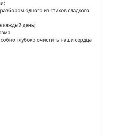
и;
разбором одного из стихов сладкого
а каждый день;
азма.
особно глубоко очистить наши сердца