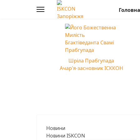
Головн
Шріла Прабгупада
Ачар'я-засновник ІСККОН
Новини
Новини ISKCON