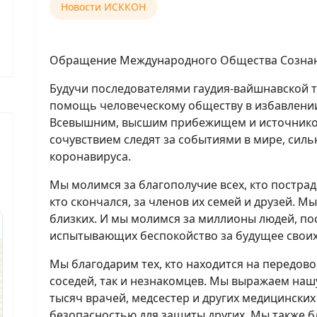
Новости ИСККОН
Обращение Международного Общества Созна
Будучи последователями гаудия-вайшнавской т
помощь человеческому обществу в избавлении
Всевышним, высшим прибежищем и источнико
сочувствием следят за событиями в мире, сил
коронавируса.
Мы молимся за благополучие всех, кто пострад
кто скончался, за членов их семей и друзей. М
близких. И мы молимся за миллионы людей, по
испытывающих беспокойство за будущее своих
Мы благодарим тех, кто находится на передов
соседей, так и незнакомцев. Мы выражаем наш
тысяч врачей, медсестер и других медицински
безопасностью для защиты других. Мы также 