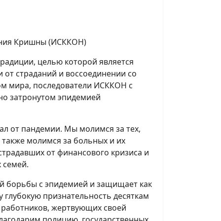
ния Кришны (ИСККОН)
радиции, целью которой является
 от страданий и воссоединении со
м мира, последователи ИСККОН c
ьно затронутом эпидемией
ал от пандемии. Мы молимся за тех,
ы также молимся за больных и их
страдавших от финансового кризиса и
 семей.
ой борьбы с эпидемией и защищает как
у глубокую признательность десяткам
х работников, жертвующих своей
благодарим полицию, государственных