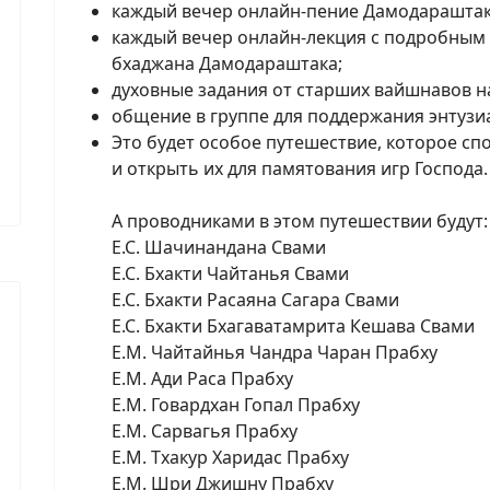
каждый вечер онлайн-пение Дамодараштак
каждый вечер онлайн-лекция с подробным 
бхаджана Дамодараштака;
духовные задания от старших вайшнавов н
общение в группе для поддержания энтузи
Это будет особое путешествие, которое сп
и открыть их для памятования игр Господа.
А проводниками в этом путешествии будут:
Е.С. Шачинандана Свами
Е.С. Бхакти Чайтанья Свами
Е.С. Бхакти Расаяна Сагара Свами
Е.С. Бхакти Бхагаватамрита Кешава Свами
Е.М. Чайтайнья Чандра Чаран Прабху
Е.М. Ади Раса Прабху
Е.М. Говардхан Гопал Прабху
Е.М. Сарвагья Прабху
Е.М. Тхакур Харидас Прабху
Е.М. Шри Джишну Прабху