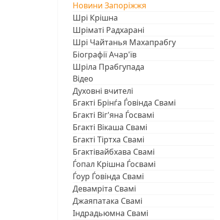
Новини Запоріжжя
Шрі Крішна
Шріматі Радхарані
Шрі Чайтанья Махапрабгу
Біографії Ачар'їв
Шріла Прабгупада
Відео
Духовні вчителі
Бгакті Брінѓа Ѓовінда Свамі
Бгакті Віг'яна Ѓосвамі
Бгакті Вікаша Свамі
Бгакті Тіртха Свамі
Бгактівайбхава Свамі
Ѓопал Крішна Ѓосвамі
Ѓоур Ѓовінда Свамі
Девамріта Свамі
Джаяпатака Свамі
Індрадьюмна Свамі