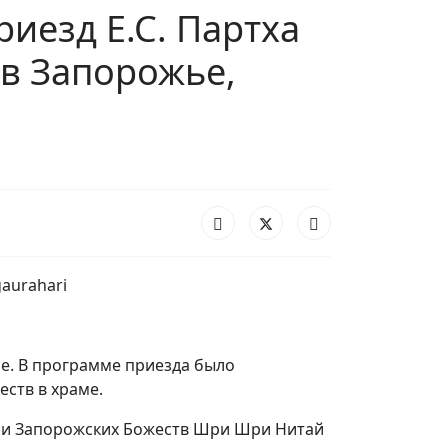
риезд Е.С. Партха
 в Запорожье,
ье. В программе приезда было
ств в храме.
ии Запорожских Божеств Шри Шри Нитай