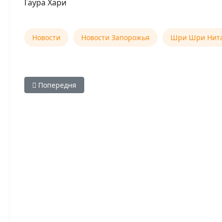
Гаура Хари
Новости
Новости Запорожья
Шри Шри Нита
Попередня стаття: 29 августа — начало обучения по 
Попередня