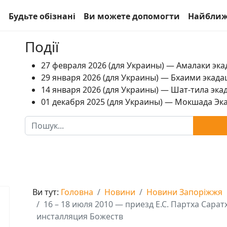
а
Будьте обізнані
Ви можете допомогти
Найближ
Події
27 февраля 2026 (для Украины) — Амалаки экад
29 января 2026 (для Украины) — Бхаими экадаш
14 января 2026 (для Украины) — Шат-тила экад
01 декабря 2025 (для Украины) — Мокшада Экад
Пошук
Ви тут:
Головна
Новини
Новини Запоріжжя
16 – 18 июля 2010 — приезд Е.С. Партха Сара
инсталляция Божеств