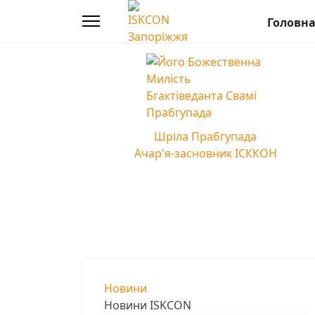
Головн
Шріла Прабгупада
Ачар'я-засновник ІСККОН
Новини
Новини ISKCON