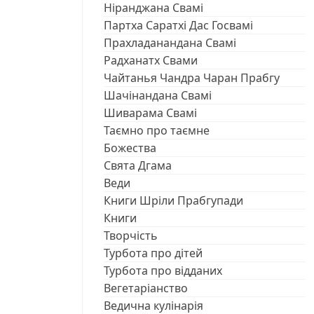
Ніранджана Свамі
Партха Саратхі Дас Госвамі
Прахладанандана Свамі
Радханатх Свами
Чайтанья Чандра Чаран Прабгу
Шачінандана Свамі
Шиварама Свамі
Таємно про таємне
Божества
Свята Дгама
Веди
Книги Шріли Прабгупади
Книги
Творчість
Турбота про дітей
Турбота про відданих
Вегетаріанство
Ведична кулінарія