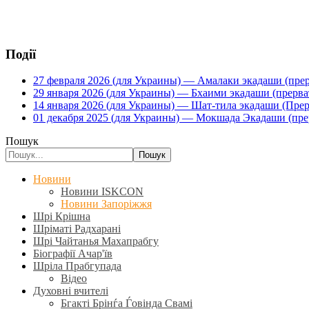
Події
27 февраля 2026 (для Украины) — Амалаки экадаши (прерв
29 января 2026 (для Украины) — Бхаими экадаши (прервать
14 января 2026 (для Украины) — Шат-тила экадаши (Прерва
01 декабря 2025 (для Украины) — Мокшада Экадаши (прерв
Пошук
Пошук
Новини
Новини ISKCON
Новини Запоріжжя
Шрі Крішна
Шріматі Радхарані
Шрі Чайтанья Махапрабгу
Біографії Ачар'їв
Шріла Прабгупада
Відео
Духовні вчителі
Бгакті Брінѓа Ѓовінда Свамі