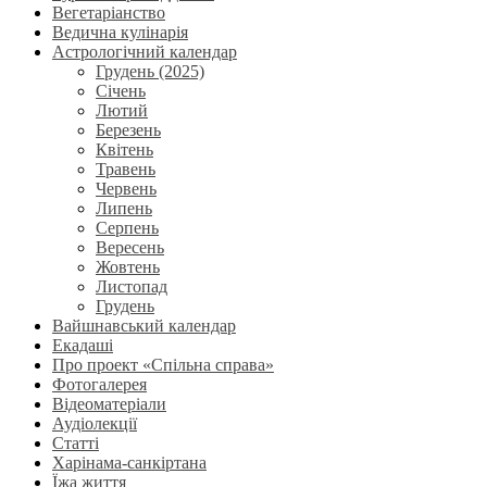
Вегетаріанство
Ведична кулінарія
Астрологічний календар
Грудень (2025)
Січень
Лютий
Березень
Квітень
Травень
Червень
Липень
Серпень
Вересень
Жовтень
Листопад
Грудень
Вайшнавський календар
Екадаші
Про проект «Спільна справа»
Фотогалерея
Відеоматеріали
Аудіолекції
Статті
Харінама-санкіртана
Їжа життя