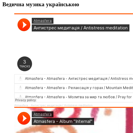
Ведична музика українською
Atmasfera
·
Антистрес медитація / Аntistress meditation