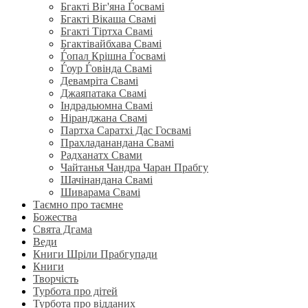
Бгакті Віг'яна Ѓосвамі
Бгакті Вікаша Свамі
Бгакті Тіртха Свамі
Бгактівайбхава Свамі
Ѓопал Крішна Ѓосвамі
Ѓоур Ѓовінда Свамі
Девамріта Свамі
Джаяпатака Свамі
Індрадьюмна Свамі
Ніранджана Свамі
Партха Саратхі Дас Госвамі
Прахладанандана Свамі
Радханатх Свами
Чайтанья Чандра Чаран Прабгу
Шачінандана Свамі
Шиварама Свамі
Таємно про таємне
Божества
Свята Дгама
Веди
Книги Шріли Прабгупади
Книги
Творчість
Турбота про дітей
Турбота про відданих