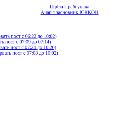
Шріла Прабгупада
Ачар'я-засновник ІСККОН
ать пост с 06:22 до 10:02)
 пост с 07:09 до 07:14)
ть пост с 07:24 до 10:20)
ать пост с 07:08 до 10:02)