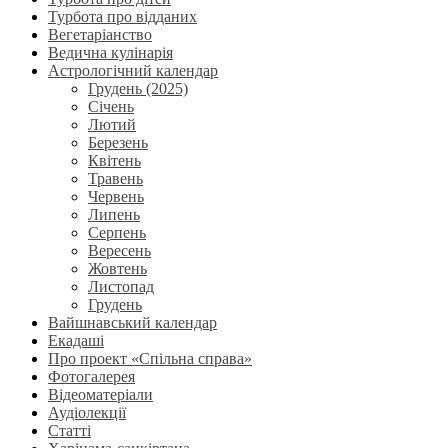
Турбота про відданих
Вегетаріанство
Ведична кулінарія
Астрологічний календар
Грудень (2025)
Січень
Лютий
Березень
Квітень
Травень
Червень
Липень
Серпень
Вересень
Жовтень
Листопад
Грудень
Вайшнавський календар
Екадаші
Про проект «Спільна справа»
Фотогалерея
Відеоматеріали
Аудіолекції
Статті