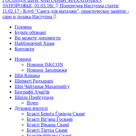
ГОСПОДА ШРИ ЧАЙТАНЬИ МАХАПРАБХУ,
ЗАПОРОЖЬЕ, 01.03.18г.
Попередня
Наступна стаття:
11.02.17 - Клуб "Санга для матаджи", практическое занятие -
сари и тилака
Наступна
Головна
Будьте обізнані
Ви можете допомогти
Найближчий Храм
Контакти
Новини
Новини ISKCON
Новини Запоріжжя
Шрі Крішна
Шріматі Радхарані
Шрі Чайтанья Махапрабгу
Біографії Ачар'їв
Шріла Прабгупада
Відео
Духовні вчителі
Бгакті Брінѓа Ѓовінда Свамі
Бгакті Віг'яна Ѓосвамі
Бгакті Вікаша Свамі
Бгакті Тіртха Свамі
Бгактівайбхава Свамі