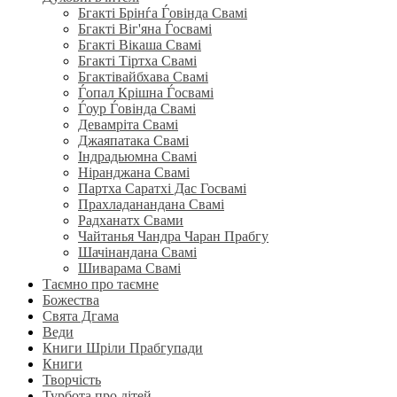
Бгакті Брінѓа Ѓовінда Свамі
Бгакті Віг'яна Ѓосвамі
Бгакті Вікаша Свамі
Бгакті Тіртха Свамі
Бгактівайбхава Свамі
Ѓопал Крішна Ѓосвамі
Ѓоур Ѓовінда Свамі
Девамріта Свамі
Джаяпатака Свамі
Індрадьюмна Свамі
Ніранджана Свамі
Партха Саратхі Дас Госвамі
Прахладанандана Свамі
Радханатх Свами
Чайтанья Чандра Чаран Прабгу
Шачінандана Свамі
Шиварама Свамі
Таємно про таємне
Божества
Свята Дгама
Веди
Книги Шріли Прабгупади
Книги
Творчість
Турбота про дітей