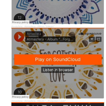
Atmasfera
·
Atmasfera - Album "Integro"
Atmasfera
·
Atmasfera - Album "...Forgotten Love"