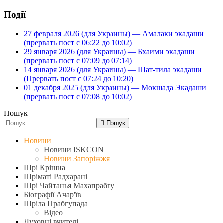
Події
27 февраля 2026 (для Украины) — Амалаки экадаши
(прервать пост с 06:22 до 10:02)
29 января 2026 (для Украины) — Бхаими экадаши
(прервать пост с 07:09 до 07:14)
14 января 2026 (для Украины) — Шат-тила экадаши
(Прервать пост с 07:24 до 10:20)
01 декабря 2025 (для Украины) — Мокшада Экадаши
(прервать пост с 07:08 до 10:02)
Пошук
Пошук
Новини
Новини ISKCON
Новини Запоріжжя
Шрі Крішна
Шріматі Радхарані
Шрі Чайтанья Махапрабгу
Біографії Ачар'їв
Шріла Прабгупада
Відео
Духовні вчителі