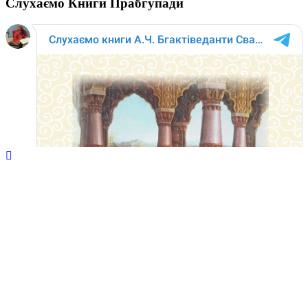
Слухаємо Книги Прабгупади