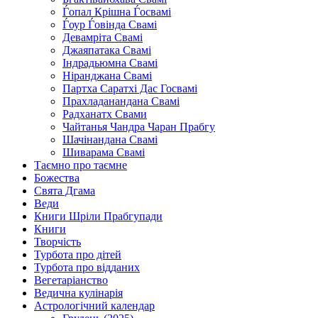
Ѓопал Крішна Ѓосвамі
Ѓоур Ѓовінда Свамі
Девамріта Свамі
Джаяпатака Свамі
Індрадьюмна Свамі
Ніранджана Свамі
Партха Саратхі Дас Госвамі
Прахладанандана Свамі
Радханатх Свами
Чайтанья Чандра Чаран Прабгу
Шачінандана Свамі
Шиварама Свамі
Таємно про таємне
Божества
Свята Дгама
Веди
Книги Шріли Прабгупади
Книги
Творчість
Турбота про дітей
Турбота про відданих
Вегетаріанство
Ведична кулінарія
Астрологічний календар