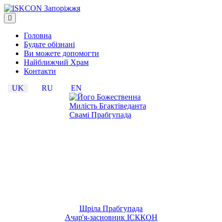
Головна
Будьте обізнані
Ви можете допомогти
Найближчий Храм
Контакти
UK
RU
EN
Шріла Прабгупада
Ачар'я-засновник ІСККОН