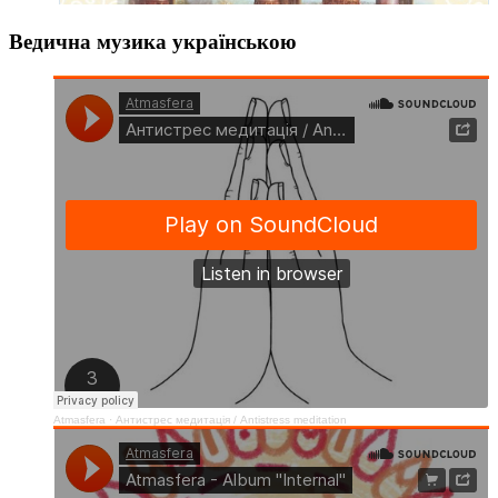
Ведична музика українською
Atmasfera
·
Антистрес медитація / Аntistress meditation