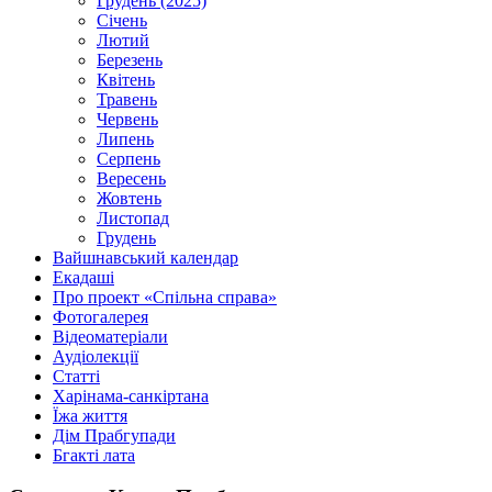
Грудень (2025)
Січень
Лютий
Березень
Квітень
Травень
Червень
Липень
Серпень
Вересень
Жовтень
Листопад
Грудень
Вайшнавський календар
Екадаші
Про проект «Спільна справа»
Фотогалерея
Відеоматеріали
Аудіолекції
Статті
Харінама-санкіртана
Їжа життя
Дім Прабгупади
Бгакті лата