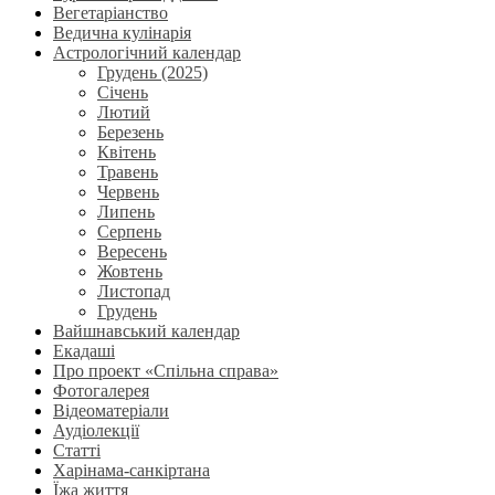
Вегетаріанство
Ведична кулінарія
Астрологічний календар
Грудень (2025)
Січень
Лютий
Березень
Квітень
Травень
Червень
Липень
Серпень
Вересень
Жовтень
Листопад
Грудень
Вайшнавський календар
Екадаші
Про проект «Спільна справа»
Фотогалерея
Відеоматеріали
Аудіолекції
Статті
Харінама-санкіртана
Їжа життя