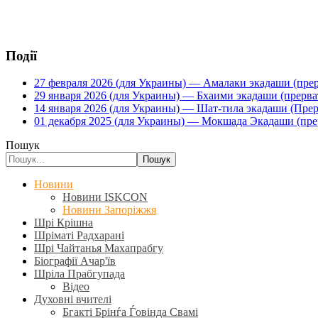
Події
27 февраля 2026 (для Украины) — Амалаки экадаши (прерв
29 января 2026 (для Украины) — Бхаими экадаши (прервать
14 января 2026 (для Украины) — Шат-тила экадаши (Прерва
01 декабря 2025 (для Украины) — Мокшада Экадаши (прерв
Пошук
Пошук
Новини
Новини ISKCON
Новини Запоріжжя
Шрі Крішна
Шріматі Радхарані
Шрі Чайтанья Махапрабгу
Біографії Ачар'їв
Шріла Прабгупада
Відео
Духовні вчителі
Бгакті Брінѓа Ѓовінда Свамі