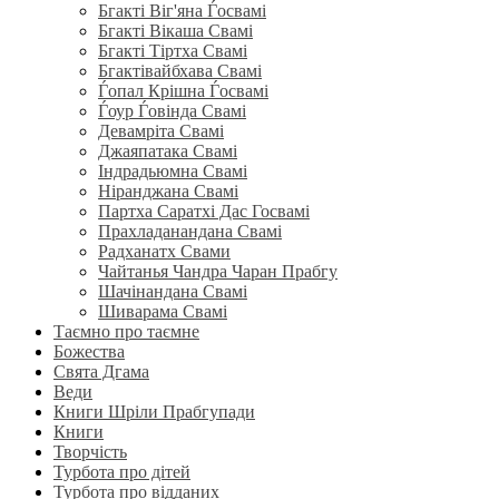
Бгакті Віг'яна Ѓосвамі
Бгакті Вікаша Свамі
Бгакті Тіртха Свамі
Бгактівайбхава Свамі
Ѓопал Крішна Ѓосвамі
Ѓоур Ѓовінда Свамі
Девамріта Свамі
Джаяпатака Свамі
Індрадьюмна Свамі
Ніранджана Свамі
Партха Саратхі Дас Госвамі
Прахладанандана Свамі
Радханатх Свами
Чайтанья Чандра Чаран Прабгу
Шачінандана Свамі
Шиварама Свамі
Таємно про таємне
Божества
Свята Дгама
Веди
Книги Шріли Прабгупади
Книги
Творчість
Турбота про дітей
Турбота про відданих