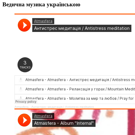
Ведична музика українською
Atmasfera
·
Антистрес медитація / Аntistress meditation