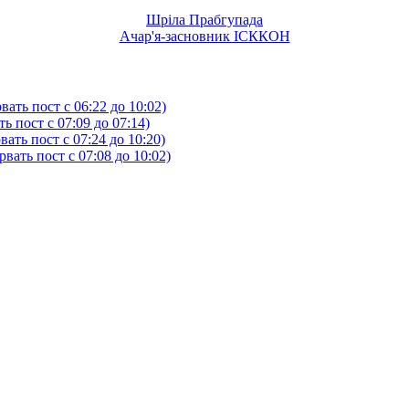
Шріла Прабгупада
Ачар'я-засновник ІСККОН
ать пост с 06:22 до 10:02)
 пост с 07:09 до 07:14)
ть пост с 07:24 до 10:20)
ать пост с 07:08 до 10:02)