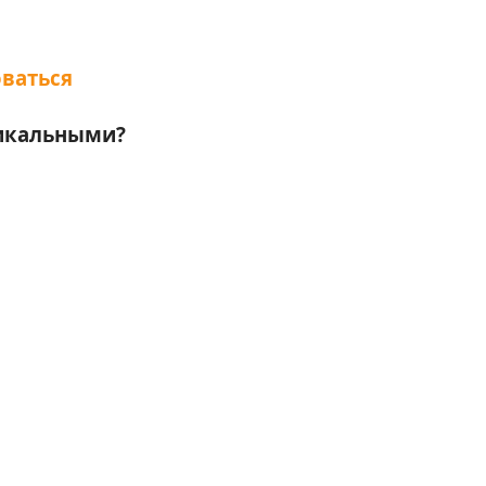
ваться
никальными?