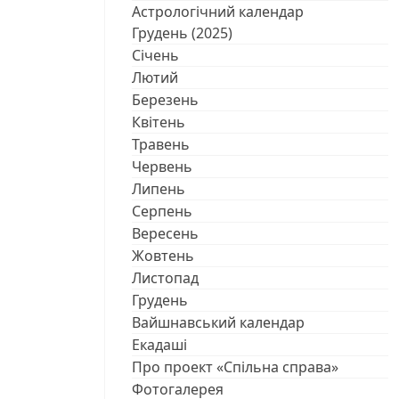
Астрологічний календар
Грудень (2025)
Січень
Лютий
Березень
Квітень
Травень
Червень
Липень
Серпень
Вересень
Жовтень
Листопад
Грудень
Вайшнавський календар
Екадаші
Про проект «Спільна справа»
Фотогалерея