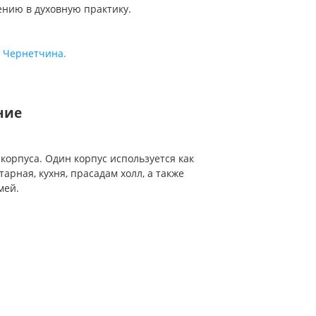
ению в духовную практику.
о Чернетчина.
ние
орпуса. Один корпус используется как
арная, кухня, прасадам холл, а также
мей.