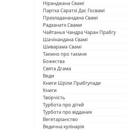
Ніранджана Свамі
Партха Саратхі Дас Госвамі
Прахладанандана Свамі
Радханатх Свами
Чайтанья Чандра Чаран Прабгу
Шачінандана Свамі
Шиварама Свамі
Таємно про таємне
Божества
Свята Дгама
Веди
Книги Шріли Прабгупади
Книги
Творчість
Турбота про дітей
Турбота про відданих
Вегетаріанство
Ведична кулінарія