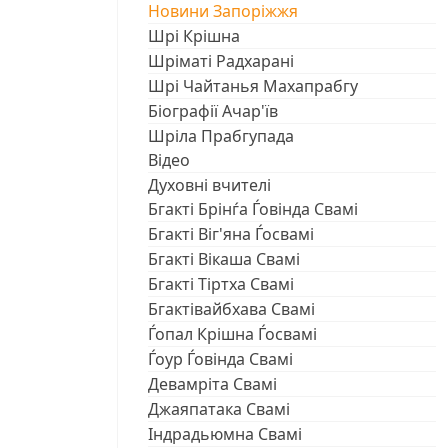
Новини Запоріжжя
Шрі Крішна
Шріматі Радхарані
Шрі Чайтанья Махапрабгу
Біографії Ачар'їв
Шріла Прабгупада
Відео
Духовні вчителі
Бгакті Брінѓа Ѓовінда Свамі
Бгакті Віг'яна Ѓосвамі
Бгакті Вікаша Свамі
Бгакті Тіртха Свамі
Бгактівайбхава Свамі
Ѓопал Крішна Ѓосвамі
Ѓоур Ѓовінда Свамі
Девамріта Свамі
Джаяпатака Свамі
Індрадьюмна Свамі