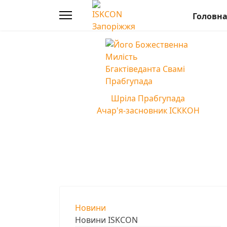
Головн
Шріла Прабгупада
Ачар'я-засновник ІСККОН
Новини
Новини ISKCON