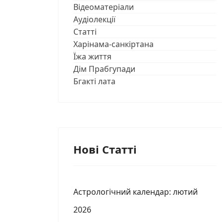
Відеоматеріали
Аудіолекції
Статті
Харінама-санкіртана
Їжа життя
Дім Прабгупади
Бгакті лата
Нові Статті
Астрологічний календар: лютий
2026