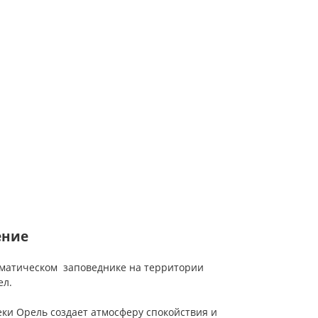
ение
матическом заповеднике на территории
ел.
еки Орель создает атмосферу спокойствия и