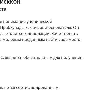
в ИСККОН
ста
вое понимание ученической
Прабхупады как ачарьи-основателя. Он
о, готовится к инициации, хочет понять
ь молодым преданным найти свое место
BC, является обязательным для получения
 Является сертифицированным