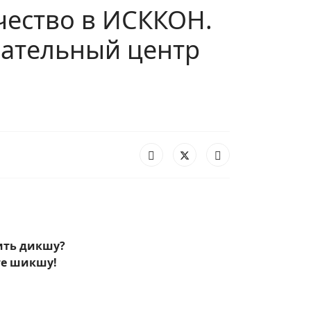
ичество в ИСККОН.
ательный центр
ить дикшу?
 шикшу!