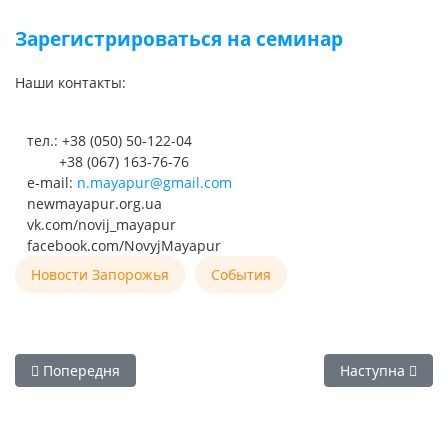
Зарегистрироваться на семинар
Наши контакты:
тел.: +38 (050) 50-122-04
+38 (067) 163-76-76
е-mail:
n.mayapur@gmail.com
newmayapur.org.ua
vk.com/novij_mayapur
facebook.com/NovyjMayapur
Новости Запорожья
События
Попередня стаття: 30.06.16 - Ишта Гоштхи - собрание об
Наступна статт
Попередня
Наступна