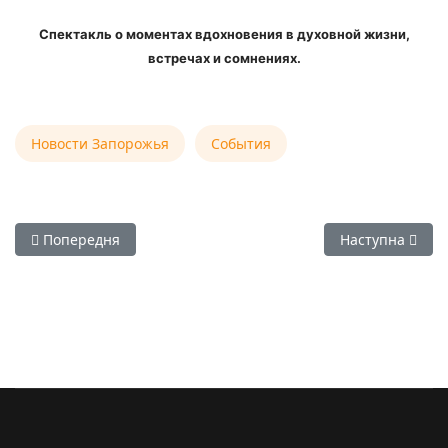
Спектакль о моментах вдохновения в духовной жизни,
встречах и сомнениях.
Новости Запорожья
События
Попередня стаття: 03.02.17 - Вайшнавский женский клуб
Наступна стаття
Попередня
Наступна