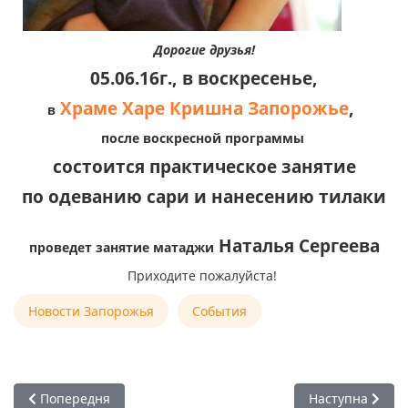
Дорогие друзья!
05.06.16г., в воскресенье,
Храме Харе Кришна Запорожье
,
в
после воскресной программы
состоится практическое занятие
по одеванию сари и нанесению тилаки
Наталья Сергеева
проведет занятие матаджи
Приходите пожалуйста!
Новости Запорожья
События
Попередня стаття: 07.06 - 08.06.16 Семинар Ананта Мурти 
Наступна статт
Попередня
Наступна