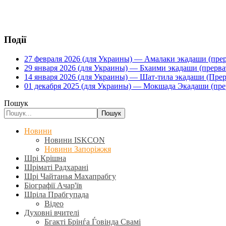
Події
27 февраля 2026 (для Украины) — Амалаки экадаши (прерв
29 января 2026 (для Украины) — Бхаими экадаши (прервать
14 января 2026 (для Украины) — Шат-тила экадаши (Прерва
01 декабря 2025 (для Украины) — Мокшада Экадаши (прерв
Пошук
Пошук
Новини
Новини ISKCON
Новини Запоріжжя
Шрі Крішна
Шріматі Радхарані
Шрі Чайтанья Махапрабгу
Біографії Ачар'їв
Шріла Прабгупада
Відео
Духовні вчителі
Бгакті Брінѓа Ѓовінда Свамі