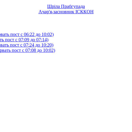
Шріла Прабгупада
Ачар'я-засновник ІСККОН
ать пост с 06:22 до 10:02)
 пост с 07:09 до 07:14)
ть пост с 07:24 до 10:20)
ать пост с 07:08 до 10:02)