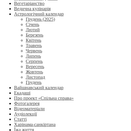
Вегетаріанство
Ведична кулінарія
Астрологічний календар
Грудень (2025)
Січень
Лютий
Березень
Квітень
Травень
Червень
Липень
Серпень
Вересень
Жовтень
Листопад
Грудень
Вайшнавський календар
Екадаші
Про проект «Спільна справа»
Фотогалерея
Відеоматеріали
Аудіолекції
Статті
Харінама-санкіртана
Їжа життя