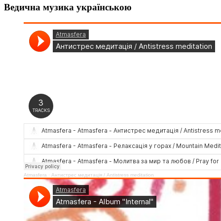
Ведична музика українською
Atmasfera
·
Антистрес медитація / Аntistress meditation