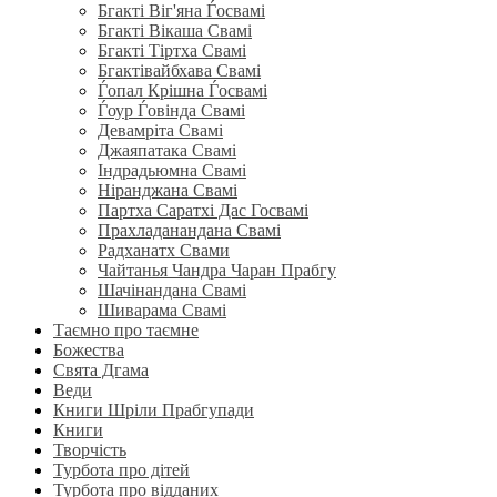
Бгакті Віг'яна Ѓосвамі
Бгакті Вікаша Свамі
Бгакті Тіртха Свамі
Бгактівайбхава Свамі
Ѓопал Крішна Ѓосвамі
Ѓоур Ѓовінда Свамі
Девамріта Свамі
Джаяпатака Свамі
Індрадьюмна Свамі
Ніранджана Свамі
Партха Саратхі Дас Госвамі
Прахладанандана Свамі
Радханатх Свами
Чайтанья Чандра Чаран Прабгу
Шачінандана Свамі
Шиварама Свамі
Таємно про таємне
Божества
Свята Дгама
Веди
Книги Шріли Прабгупади
Книги
Творчість
Турбота про дітей
Турбота про відданих