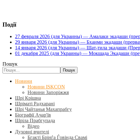
Події
27 февраля 2026 (для Украины) — Амалаки экадаши (прерв
29 января 2026 (для Украины) — Бхаими экадаши (прервать
14 января 2026 (для Украины) — Шат-тила экадаши (Прерва
01 декабря 2025 (для Украины) — Мокшада Экадаши (прерв
Пошук
Пошук
Новини
Новини ISKCON
Новини Запоріжжя
Шрі Крішна
Шріматі Радхарані
Шрі Чайтанья Махапрабгу
Біографії Ачар'їв
Шріла Прабгупада
Відео
Духовні вчителі
Бгакті Брінѓа Ѓовінда Свамі