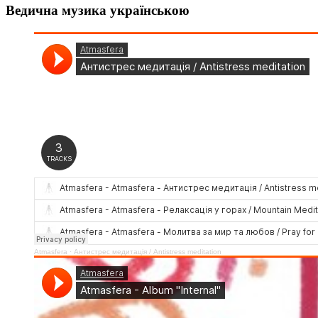
Ведична музика українською
Atmasfera
·
Антистрес медитація / Аntistress meditation