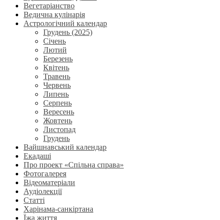
Вегетаріанство
Ведична кулінарія
Астрологічний календар
Грудень (2025)
Січень
Лютий
Березень
Квітень
Травень
Червень
Липень
Серпень
Вересень
Жовтень
Листопад
Грудень
Вайшнавський календар
Екадаші
Про проект «Спільна справа»
Фотогалерея
Відеоматеріали
Аудіолекції
Статті
Харінама-санкіртана
Їжа життя