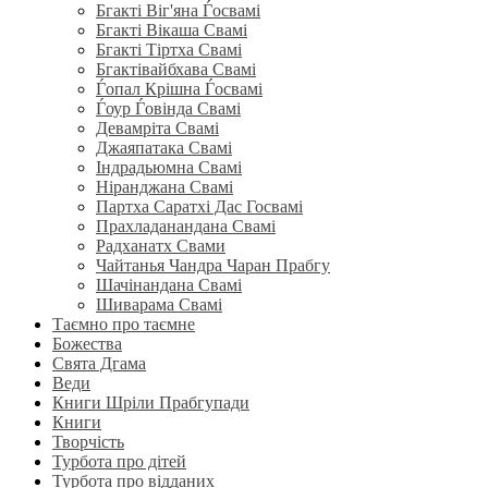
Бгакті Віг'яна Ѓосвамі
Бгакті Вікаша Свамі
Бгакті Тіртха Свамі
Бгактівайбхава Свамі
Ѓопал Крішна Ѓосвамі
Ѓоур Ѓовінда Свамі
Девамріта Свамі
Джаяпатака Свамі
Індрадьюмна Свамі
Ніранджана Свамі
Партха Саратхі Дас Госвамі
Прахладанандана Свамі
Радханатх Свами
Чайтанья Чандра Чаран Прабгу
Шачінандана Свамі
Шиварама Свамі
Таємно про таємне
Божества
Свята Дгама
Веди
Книги Шріли Прабгупади
Книги
Творчість
Турбота про дітей
Турбота про відданих