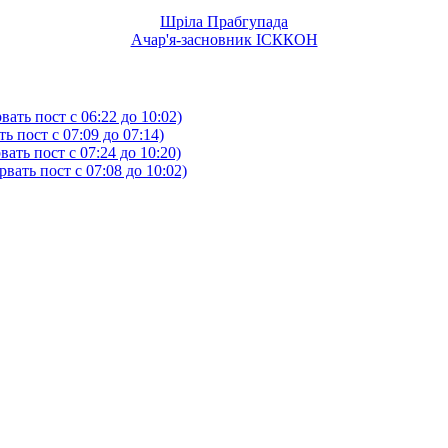
Шріла Прабгупада
Ачар'я-засновник ІСККОН
ать пост с 06:22 до 10:02)
 пост с 07:09 до 07:14)
ть пост с 07:24 до 10:20)
ать пост с 07:08 до 10:02)