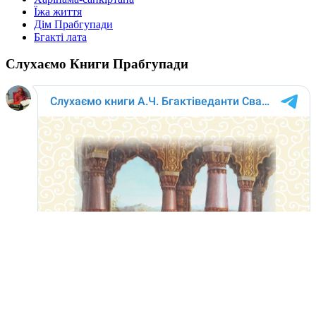
Їжа життя
Дім Прабгупади
Бгакті лата
Слухаємо Книги Прабгупади