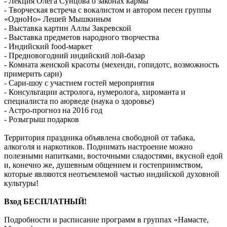
- Лекция Олега Сунцова о законах кармы
- Творческая встреча с вокалистом и автором песен группы
«ОдноНо» Лешей Мышкиным
- Выставка картин Аллы Закревской
- Выставка предметов народного творчества
- Индийский food-маркет
- Предновогодний индийский лой-базар
- Комната женской красоты (мехенди, гопидотс, возможность
примерить сари)
- Сари-шоу с участием гостей мероприятия
- Консультации астролога, нумеролога, хироманта и
специалиста по аюрведе (наука о здоровье)
- Астро-прогноз на 2016 год
- Розыгрыш подарков
Территория праздника объявлена свободной от табака,
алкоголя и наркотиков. Поднимать настроение можно
полезными напитками, восточными сладостями, вкусной едой
и, конечно же, душевным общением и гостеприимством,
которые являются неотъемлемой частью индийской духовной
культуры!
Вход БЕСПЛАТНЫЙ!
Подробности и расписание программ в группах «Намасте,