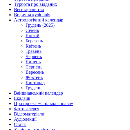
Турбота про відданих
Вегетаріанство
Ведична кулінарія
Астрологічний календар
Грудень (2025)
Січень
Лютий
Березень
Квітень
Травень
Червень
Липень
Серпень
Вересень
Жовтень
Листопад
Грудень
Вайшнавський календар
Екадаші
Про проект «Спільна справа»
Фотогалерея
Відеоматеріали
Аудіолекції
Статті
Харінама-санкіртана