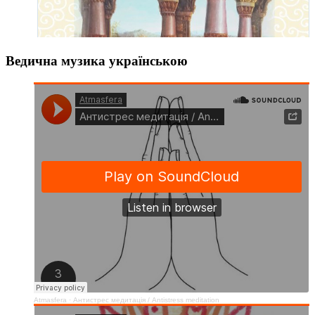
Ведична музика українською
Atmasfera
·
Антистрес медитація / Аntistress meditation