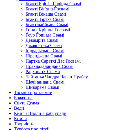
Бгакті Брінѓа Ѓовінда Свамі
Бгакті Віг'яна Ѓосвамі
Бгакті Вікаша Свамі
Бгакті Тіртха Свамі
Бгактівайбхава Свамі
Ѓопал Крішна Ѓосвамі
Ѓоур Ѓовінда Свамі
Девамріта Свамі
Джаяпатака Свамі
Індрадьюмна Свамі
Ніранджана Свамі
Партха Саратхі Дас Госвамі
Прахладанандана Свамі
Радханатх Свами
Чайтанья Чандра Чаран Прабгу
Шачінандана Свамі
Шиварама Свамі
Таємно про таємне
Божества
Свята Дгама
Веди
Книги Шріли Прабгупади
Книги
Творчість
Турбота про дітей