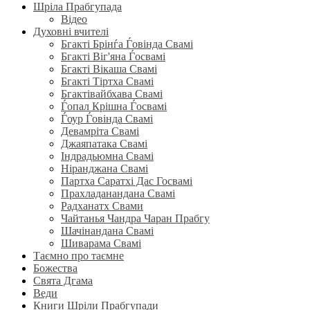
Шріла Прабгупада
Відео
Духовні вчителі
Бгакті Брінѓа Ѓовінда Свамі
Бгакті Віг'яна Ѓосвамі
Бгакті Вікаша Свамі
Бгакті Тіртха Свамі
Бгактівайбхава Свамі
Ѓопал Крішна Ѓосвамі
Ѓоур Ѓовінда Свамі
Девамріта Свамі
Джаяпатака Свамі
Індрадьюмна Свамі
Ніранджана Свамі
Партха Саратхі Дас Госвамі
Прахладанандана Свамі
Радханатх Свами
Чайтанья Чандра Чаран Прабгу
Шачінандана Свамі
Шиварама Свамі
Таємно про таємне
Божества
Свята Дгама
Веди
Книги Шріли Прабгупади