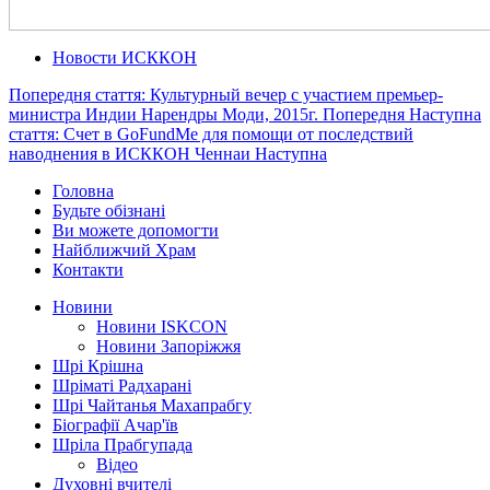
Новости ИСККОН
Попередня стаття: Культурный вечер с участием премьер-
министра Индии Нарендры Моди, 2015г.
Попередня
Наступна
стаття: Счет в GoFundMe для помощи от последствий
наводнения в ИСККОН Ченнаи
Наступна
Головна
Будьте обізнані
Ви можете допомогти
Найближчий Храм
Контакти
Новини
Новини ISKCON
Новини Запоріжжя
Шрі Крішна
Шріматі Радхарані
Шрі Чайтанья Махапрабгу
Біографії Ачар'їв
Шріла Прабгупада
Відео
Духовні вчителі