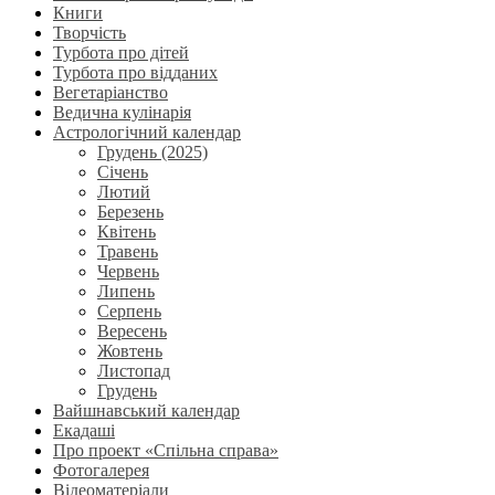
Книги
Творчість
Турбота про дітей
Турбота про відданих
Вегетаріанство
Ведична кулінарія
Астрологічний календар
Грудень (2025)
Січень
Лютий
Березень
Квітень
Травень
Червень
Липень
Серпень
Вересень
Жовтень
Листопад
Грудень
Вайшнавський календар
Екадаші
Про проект «Спільна справа»
Фотогалерея
Відеоматеріали