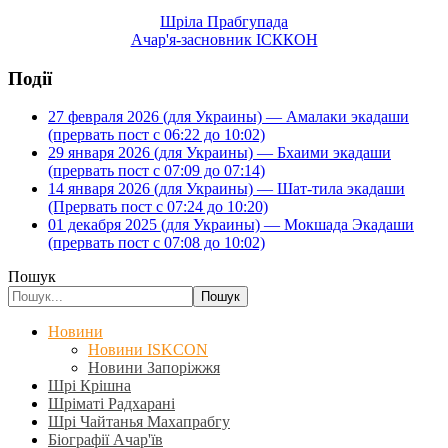
Шріла Прабгупада
Ачар'я-засновник ІСККОН
Події
27 февраля 2026 (для Украины) — Амалаки экадаши
(прервать пост с 06:22 до 10:02)
29 января 2026 (для Украины) — Бхаими экадаши
(прервать пост с 07:09 до 07:14)
14 января 2026 (для Украины) — Шат-тила экадаши
(Прервать пост с 07:24 до 10:20)
01 декабря 2025 (для Украины) — Мокшада Экадаши
(прервать пост с 07:08 до 10:02)
Пошук
Пошук
Новини
Новини ISKCON
Новини Запоріжжя
Шрі Крішна
Шріматі Радхарані
Шрі Чайтанья Махапрабгу
Біографії Ачар'їв