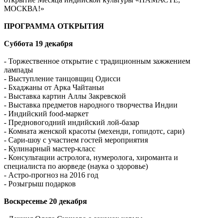
МОСКВА!»
ПРОГРАММА ОТКРЫТИЯ
Суббота 19 декабря
- Торжественное открытие с традиционным зажжением
лампады
- Выступление танцовщиц Одисси
- Бхаджаны от Арка Чайтаньи
- Выставка картин Аллы Закревской
- Выставка предметов народного творчества Индии
- Индийский food-маркет
- Предновогодний индийский лой-базар
- Комната женской красоты (мехенди, гопидотс, сари)
- Сари-шоу с участием гостей мероприятия
- Кулинарный мастер-класс
- Консультации астролога, нумеролога, хироманта и
специалиста по аюрведе (наука о здоровье)
- Астро-прогноз на 2016 год
- Розыгрыш подарков
Воскресенье 20 декабря