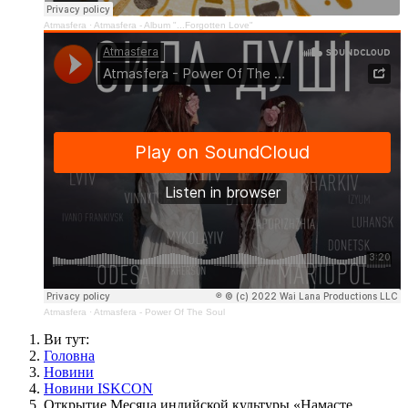
Atmasfera
·
Atmasfera - Album "...Forgotten Love"
Atmasfera
·
Atmasfera - Power Of The Soul
Ви тут:
Головна
Новини
Новини ISKCON
Открытие Месяца индийской культуры «Намасте,