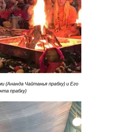
 (Ананда Чайтанья прабху) и Его
нта прабху)