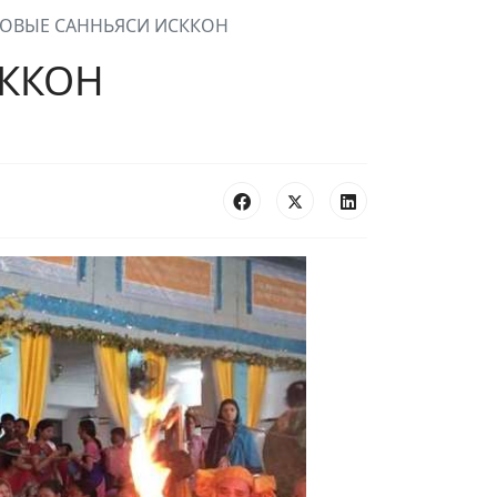
ОВЫЕ САННЬЯСИ ИСККОН
СККОН