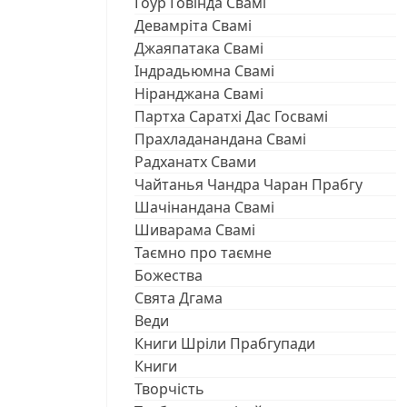
Ѓоур Ѓовінда Свамі
Девамріта Свамі
Джаяпатака Свамі
Індрадьюмна Свамі
Ніранджана Свамі
Партха Саратхі Дас Госвамі
Прахладанандана Свамі
Радханатх Свами
Чайтанья Чандра Чаран Прабгу
Шачінандана Свамі
Шиварама Свамі
Таємно про таємне
Божества
Свята Дгама
Веди
Книги Шріли Прабгупади
Книги
Творчість