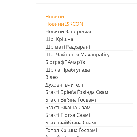
Новини
Новини ISKCON
Новини Запоріжжя
Шрі Крішна
Шріматі Радхарані
Шрі Чайтанья Махапрабгу
Біографії Ачар'їв
Шріла Прабгупада
Відео
Духовні вчителі
Бгакті Брінѓа Ѓовінда Свамі
Бгакті Віг'яна Ѓосвамі
Бгакті Вікаша Свамі
Бгакті Тіртха Свамі
Бгактівайбхава Свамі
Ѓопал Крішна Ѓосвамі