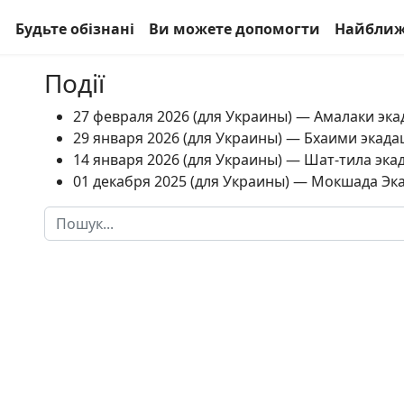
а
Будьте обізнані
Ви можете допомогти
Найближ
Події
27 февраля 2026 (для Украины) — Амалаки экад
29 января 2026 (для Украины) — Бхаими экадаш
14 января 2026 (для Украины) — Шат-тила экад
01 декабря 2025 (для Украины) — Мокшада Экад
Пошук
Type 2 or more characters for results.