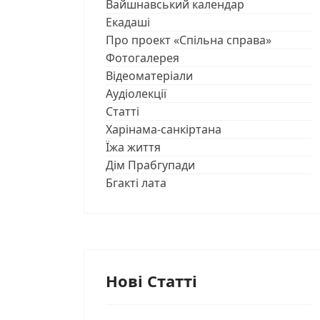
Вайшнавський календар
Екадаші
Про проект «Спільна справа»
Фотогалерея
Відеоматеріали
Аудіолекції
Статті
Харінама-санкіртана
Їжа життя
Дім Прабгупади
Бгакті лата
Нові Статті