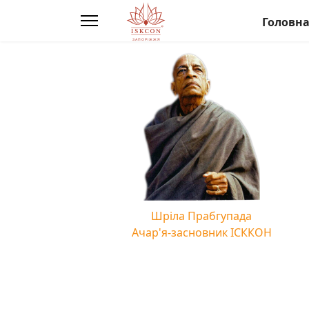
Головн
Шріла Прабгупада
Ачар'я-засновник ІСККОН