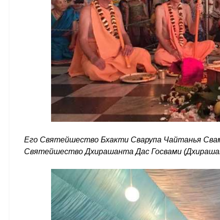
Его Святейшество Бхакти Сварупа Чайтанья Свами
Святейшество Дхирашанта Дас Госвами (Дхираша