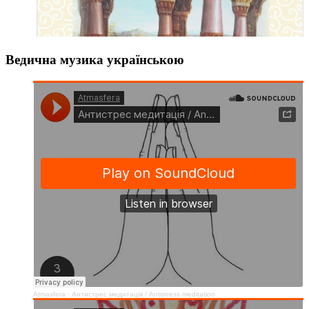
Ведична музика українською
Atmasfera
·
Антистрес медитація / Аntistress meditation