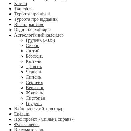
Книги
Творчість
Турбота про дітей
Турбота про відданих
Вегетаріанство
Ведична кулінарія
Астрологічний календар
Грудень (2025)
Січень
Лютий
Березень
Квітень
Травень
Червень
Липень
Серпень
Вересень
Жовтень
Листопад
Грудень
Вайшнавський календар
Екадаші
Про проект «Спільна справа»
Фотогалерея
Відеоматеріали