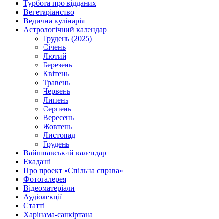
Турбота про відданих
Вегетаріанство
Ведична кулінарія
Астрологічний календар
Грудень (2025)
Січень
Лютий
Березень
Квітень
Травень
Червень
Липень
Серпень
Вересень
Жовтень
Листопад
Грудень
Вайшнавський календар
Екадаші
Про проект «Спільна справа»
Фотогалерея
Відеоматеріали
Аудіолекції
Статті
Харінама-санкіртана