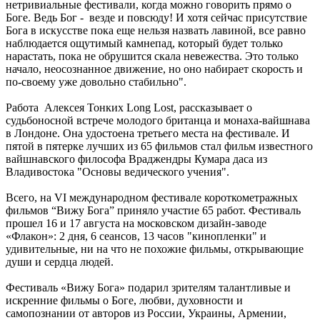
нетривиальные фестивали, когда можно говорить прямо о
Боге. Ведь Бог - везде и повсюду! И хотя сейчас присутствие
Бога в искусстве пока еще нельзя назвать лавиной, все равно
наблюдается ощутимый камнепад, который будет только
нарастать, пока не обрушится скала невежества. Это только
начало, неосознанное движение, но оно набирает скорость и
по-своему уже довольно стабильно".
Работа Алексея Тонких Long Lost, рассказывает о
судьбоносной встрече молодого британца и монаха-вайшнава
в Лондоне. Она удостоена третьего места на фестивале. И
пятой в пятерке лучших из 65 фильмов стал фильм известного
вайшнавского философа Враджендры Кумара даса из
Владивостока "Основы ведического учения".
Всего, на VI международном фестивале короткометражных
фильмов “Вижу Бога” приняло участие 65 работ. Фестиваль
прошел 16 и 17 августа на московском дизайн-заводе
«Флакон»: 2 дня, 6 сеансов, 13 часов "кинопленки" и
удивительные, ни на что не похожие фильмы, открывающие
души и сердца людей.
Фестиваль «Вижу Бога» подарил зрителям талантливые и
искренние фильмы о Боге, любви, духовности и
самопознании от авторов из России, Украины, Армении,