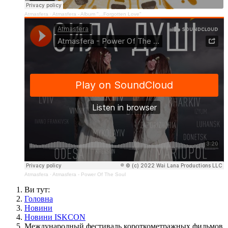
Atmasfera
·
Atmasfera - Album "...Forgotten Love"
Atmasfera
·
Atmasfera - Power Of The Soul
Ви тут:
Головна
Новини
Новини ISKCON
Международный фестиваль короткометражных фильмов