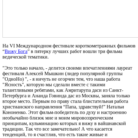
На VI Международном фестивале короткометражных фильмов
“
Вижу Бога
” в пятерку лучших работ вошли три фильма
ведической тематики.
"Это только начало, - делится своими впечатлениями лауреат
фестиваля Алексей Мышкин (лидер популярной группы
"ОдноНо) ", - я ничуть не огорчен тем, что наша работа
"Ясность", которую мы сделали вместе с такими
талантливыми ребятами, как Амритарупа даси из Санкт-
Петербурга и Ананда Говинда дас из Москвы, заняла только
второе место. Первым по праву стала блистательная работа
христианского направления “Папа, здравствуй!” Натальи
Кононенко. Этот фильм-победитель по духу и настроению
необычайно близок мне и моим мировоззренческим
принципам, кульминацию которых я вижу в вайшнавской
традиции. Так что все замечательно! А что касается
тенденций, то я счастлив, что есть такие живые и