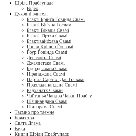
Шріла Прабгупада
Відео
Духовні вчителі
Бгакті Брінѓа Ѓовінда Свамі
Бгакті Віг'яна Ѓосвамі
Бгакті Вікаша Свамі
Бгакті Тіртха Свамі
Бгактівайбхава Свамі
Ѓопал Крішна Ѓосвамі
Ѓоур Ѓовінда Свамі
Девамріта Свамі
Джаяпатака Свамі
Індрадьюмна Свамі
Ніранджана Свамі
Партха Саратхі Дас Госвамі
Прахладанандана Свамі
Радханатх Свами
Чайтанья Чандра Чаран Прабгу
Шачінандана Свамі
Шиварама Свамі
Таємно про таємне
Божества
Свята Дгама
Веди
Книги Шріли Прабгупади