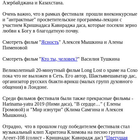
Азербайджана и Казахстана.
Очень важно, что в рамках фестиваля прошли внеконкурсные
и "антрактные" просветительские программы-лекции с
участием Кришнадаса Кавираджа даса, которые посеяли зерно
любви к Богу в благодатную почву.
Смотреть фильм "
Ясность
" Алексея Мышкина и Алены
Пименовой
Смотреть фильм "
Кто ты, человек?
" Василия Тушкина
Великолепный 20-минутный фильм Long Lost о храме на Сохо
пока что не выложен в Сеть. Его автор, Шактьявешаватар дас,
организатор русских бхакти-врикш (малых групп духовного
общения) в Лондоне.
Среди фильмов фестиваля были также прекрасные фильмы -
Harinama-yatra 2019 (Ними даса), "В сердце…" ( Елены
Громовой) и "Мир изнутри" (Клима Самгина и Алексея
Мышкина).
Отрадно, что в прошлом году победителем фестиваля стал
музыкальный клип Харитона Климова на песню группы
Агент-108 (солист - Кришнадас Кавирадж дас) “
Цветущая