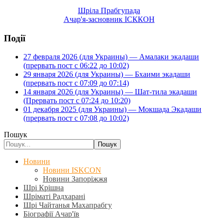
Шріла Прабгупада
Ачар'я-засновник ІСККОН
Події
27 февраля 2026 (для Украины) — Амалаки экадаши
(прервать пост с 06:22 до 10:02)
29 января 2026 (для Украины) — Бхаими экадаши
(прервать пост с 07:09 до 07:14)
14 января 2026 (для Украины) — Шат-тила экадаши
(Прервать пост с 07:24 до 10:20)
01 декабря 2025 (для Украины) — Мокшада Экадаши
(прервать пост с 07:08 до 10:02)
Пошук
Пошук
Новини
Новини ISKCON
Новини Запоріжжя
Шрі Крішна
Шріматі Радхарані
Шрі Чайтанья Махапрабгу
Біографії Ачар'їв