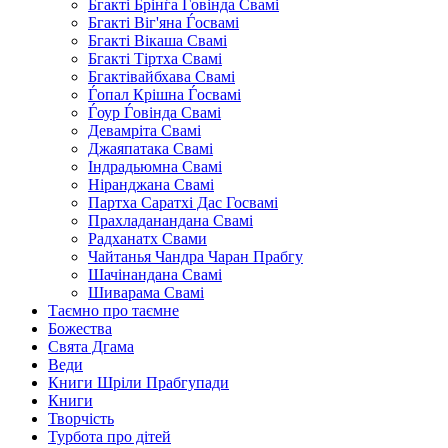
Бгакті Брінѓа Ѓовінда Свамі
Бгакті Віг'яна Ѓосвамі
Бгакті Вікаша Свамі
Бгакті Тіртха Свамі
Бгактівайбхава Свамі
Ѓопал Крішна Ѓосвамі
Ѓоур Ѓовінда Свамі
Девамріта Свамі
Джаяпатака Свамі
Індрадьюмна Свамі
Ніранджана Свамі
Партха Саратхі Дас Госвамі
Прахладанандана Свамі
Радханатх Свами
Чайтанья Чандра Чаран Прабгу
Шачінандана Свамі
Шиварама Свамі
Таємно про таємне
Божества
Свята Дгама
Веди
Книги Шріли Прабгупади
Книги
Творчість
Турбота про дітей