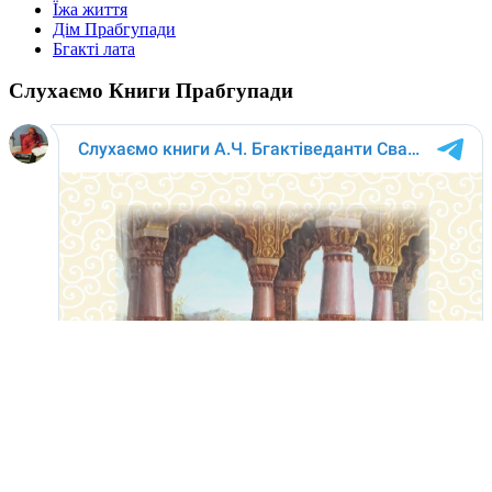
Їжа життя
Дім Прабгупади
Бгакті лата
Слухаємо Книги Прабгупади