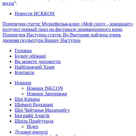
весна
”.
Новости ИСККОН
Попередня стаття: Мультфильм-клип «Мой сосед – кришнаит»
получил первый приз на фестивале анимационного кино
Попередня
Наступна стаття: Во Вьетнаме найдена очень
древняя скульптура Вишну
Наступна
Головна
Будьте обізнані
Ви можете допомогти
Найближчий Храм
Контакти
Новини
Новини ISKCON
Новини Запоріжжя
Шрі Крішна
Шріматі Радхарані
Шрі Чайтанья Махапрабгу
Біографії Ачар'їв
Шріла Прабгупада
Відео
Духовні вчителі