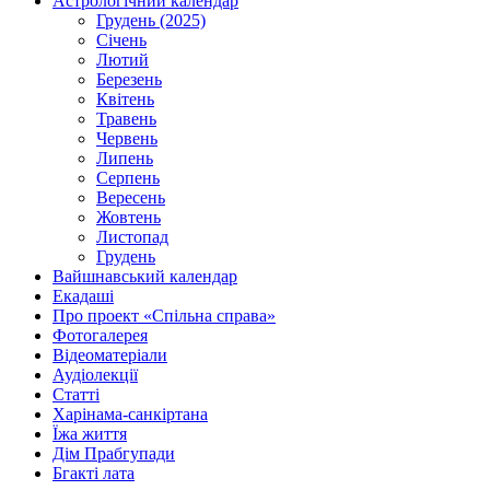
Астрологічний календар
Грудень (2025)
Січень
Лютий
Березень
Квітень
Травень
Червень
Липень
Серпень
Вересень
Жовтень
Листопад
Грудень
Вайшнавський календар
Екадаші
Про проект «Спільна справа»
Фотогалерея
Відеоматеріали
Аудіолекції
Статті
Харінама-санкіртана
Їжа життя
Дім Прабгупади
Бгакті лата