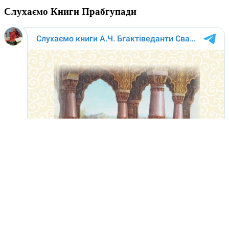
Слухаємо Книги Прабгупади