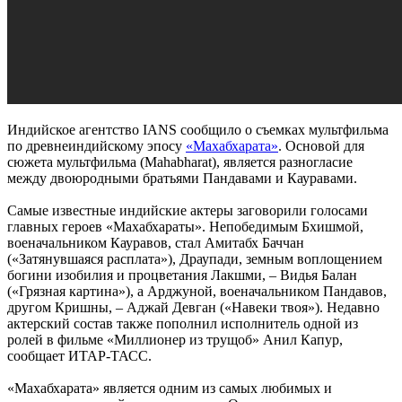
Индийское агентство IANS сообщило о съемках мультфильма
по древнеиндийскому эпосу
«Махабхарата»
. Основой для
сюжета мультфильма (Mahabharat), является разногласие
между двоюродными братьями Пандавами и Кауравами.
Самые известные индийские актеры заговорили голосами
главных героев «Махабхараты». Непобедимым Бхишмой,
военачальником Кауравов, стал Амитабх Баччан
(«Затянувшаяся расплата»), Драупади, земным воплощением
богини изобилия и процветания Лакшми, – Видья Балан
(«Грязная картина»), а Арджуной, военачальником Пандавов,
другом Кришны, – Аджай Девган («Навеки твоя»). Недавно
актерский состав также пополнил исполнитель одной из
ролей в фильме «Миллионер из трущоб» Анил Капур,
сообщает ИТАР-ТАСС.
«Махабхарата» является одним из самых любимых и