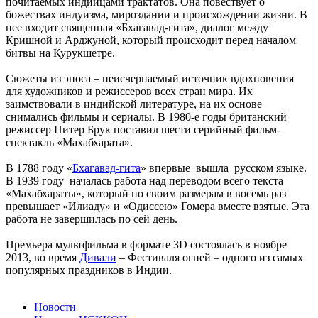
почитаемых индийцами трактатов. Она повествует о
божествах индуизма, мироздании и происхождении жизни. В
нее входит священная «Бхагавад-гита», диалог между
Кришной и Арджуной, который происходит перед началом
битвы на Курукшетре.
Сюжеты из эпоса – неисчерпаемый источник вдохновения
для художников и режиссеров всех стран мира. Их
заимствовали в индийской литературе, на их основе
снимались фильмы и сериалы. В 1980-е годы британский
режиссер Питер Брук поставил шести серийный фильм-
спектакль «Махабхарата».
В 1788 году «
Бхагавад-гита
» впервые вышла русском языке.
В 1939 году началась работа над переводом всего текста
«Махабхараты», который по своим размерам в восемь раз
превышает «Илиаду» и «Одиссею» Гомера вместе взятые. Эта
работа не завершилась по сей день.
Премьера мультфильма в формате 3D состоялась в ноябре
2013, во время
Дивали
– Фестиваля огней – одного из самых
популярных праздников в Индии.
Новости