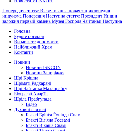
Новости ИСККОН
Попередня стаття: В свет вышла новая энциклопедия
индуизма
Попередня
Наступна стаття: Президент Индии
заложил первый камень Музея Господа Чайтаньи
Наступна
Головна
Будьте обізнані
Ви можете допомогти
Найближчий Храм
Контакти
Новини
Новини ISKCON
Новини Запоріжжя
Шрі Крішна
Шріматі Радхарані
Шрі Чайтанья Махапрабгу
Біографії Ачар'їв
Шріла Прабгупада
Відео
Духовні вчителі
Бгакті Брінѓа Ѓовінда Свамі
Бгакті Віг'яна Ѓосвамі
Бгакті Вікаша Свамі
Бгакті Тіртха Свамі