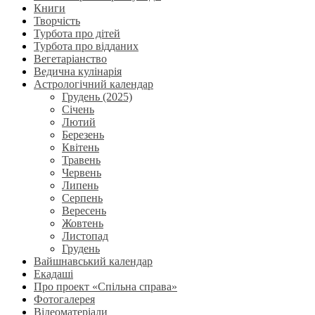
Книги
Творчість
Турбота про дітей
Турбота про відданих
Вегетаріанство
Ведична кулінарія
Астрологічний календар
Грудень (2025)
Січень
Лютий
Березень
Квітень
Травень
Червень
Липень
Серпень
Вересень
Жовтень
Листопад
Грудень
Вайшнавський календар
Екадаші
Про проект «Спільна справа»
Фотогалерея
Відеоматеріали