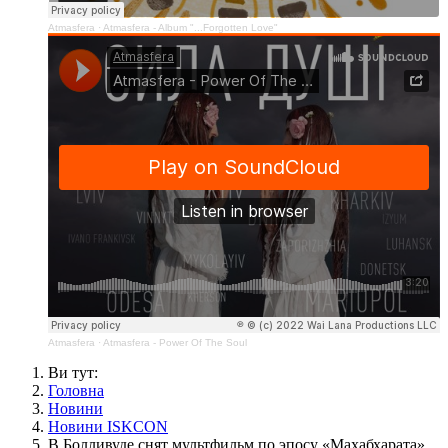
Atmasfera
·
Atmasfera - Album "...Forgotten Love"
Atmasfera
·
Atmasfera - Power Of The Soul
Ви тут:
Головна
Новини
Новини ISKCON
В Болливуде снят мультфильм по эпосу «Махабхарата»