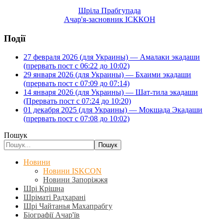
Шріла Прабгупада
Ачар'я-засновник ІСККОН
Події
27 февраля 2026 (для Украины) — Амалаки экадаши
(прервать пост с 06:22 до 10:02)
29 января 2026 (для Украины) — Бхаими экадаши
(прервать пост с 07:09 до 07:14)
14 января 2026 (для Украины) — Шат-тила экадаши
(Прервать пост с 07:24 до 10:20)
01 декабря 2025 (для Украины) — Мокшада Экадаши
(прервать пост с 07:08 до 10:02)
Пошук
Пошук
Новини
Новини ISKCON
Новини Запоріжжя
Шрі Крішна
Шріматі Радхарані
Шрі Чайтанья Махапрабгу
Біографії Ачар'їв