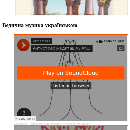
Ведична музика українською
Atmasfera
·
Антистрес медитація / Аntistress meditation