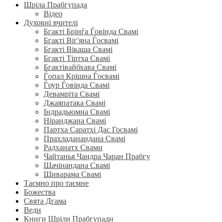
Шріла Прабгупада
Відео
Духовні вчителі
Бгакті Брінѓа Ѓовінда Свамі
Бгакті Віг'яна Ѓосвамі
Бгакті Вікаша Свамі
Бгакті Тіртха Свамі
Бгактівайбхава Свамі
Ѓопал Крішна Ѓосвамі
Ѓоур Ѓовінда Свамі
Девамріта Свамі
Джаяпатака Свамі
Індрадьюмна Свамі
Ніранджана Свамі
Партха Саратхі Дас Госвамі
Прахладанандана Свамі
Радханатх Свами
Чайтанья Чандра Чаран Прабгу
Шачінандана Свамі
Шиварама Свамі
Таємно про таємне
Божества
Свята Дгама
Веди
Книги Шріли Прабгупади