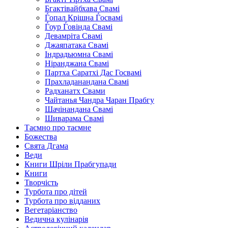
Бгактівайбхава Свамі
Ѓопал Крішна Ѓосвамі
Ѓоур Ѓовінда Свамі
Девамріта Свамі
Джаяпатака Свамі
Індрадьюмна Свамі
Ніранджана Свамі
Партха Саратхі Дас Госвамі
Прахладанандана Свамі
Радханатх Свами
Чайтанья Чандра Чаран Прабгу
Шачінандана Свамі
Шиварама Свамі
Таємно про таємне
Божества
Свята Дгама
Веди
Книги Шріли Прабгупади
Книги
Творчість
Турбота про дітей
Турбота про відданих
Вегетаріанство
Ведична кулінарія