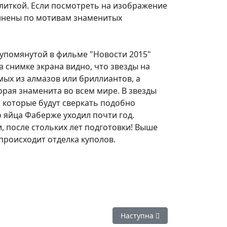
литкой. Если посмотреть на изображение
олнены по мотивам знаменитых
 упомянутой в фильме "Новости 2015"
 снимке экрана видно, что звезды на
ых из алмазов или бриллиантов, а
орая знаменита во всем мире. В звезды
, которые будут сверкать подобно
 яйца Фаберже уходил почти год.
 после стольких лет подготовки! Выше
происходит отделка куполов.
СККОН пройдут в Сиднейском оперном театре
Наступна стаття: 13.02.16 -
Наступна