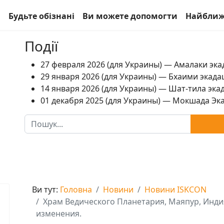
а
Будьте обізнані
Ви можете допомогти
Найближ
Події
27 февраля 2026 (для Украины) — Амалаки экад
29 января 2026 (для Украины) — Бхаими экадаш
14 января 2026 (для Украины) — Шат-тила экад
01 декабря 2025 (для Украины) — Мокшада Экад
Пошук
Ви тут:
Головна
Новини
Новини ISKCON
Храм Ведического Планетария, Маяпур, Индия
изменения.