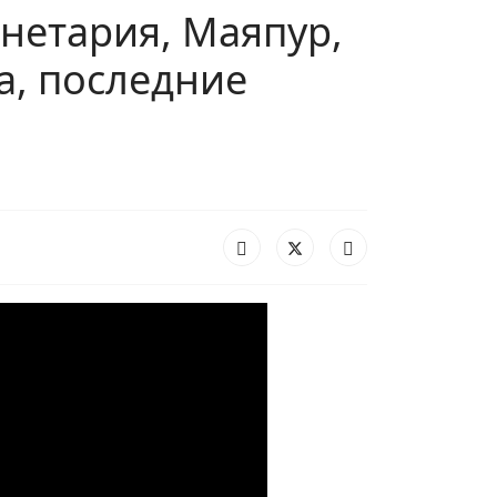
нетария, Маяпур,
а, последние