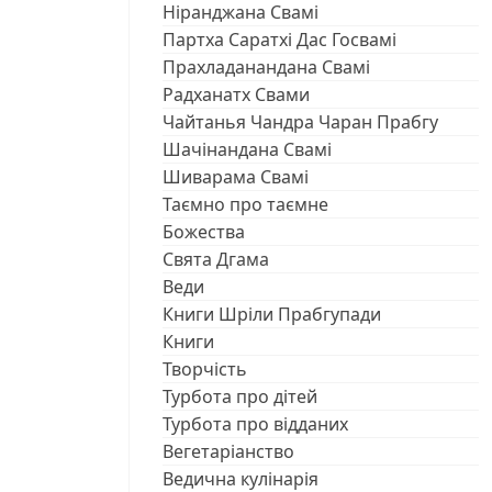
Ніранджана Свамі
Партха Саратхі Дас Госвамі
Прахладанандана Свамі
Радханатх Свами
Чайтанья Чандра Чаран Прабгу
Шачінандана Свамі
Шиварама Свамі
Таємно про таємне
Божества
Свята Дгама
Веди
Книги Шріли Прабгупади
Книги
Творчість
Турбота про дітей
Турбота про відданих
Вегетаріанство
Ведична кулінарія