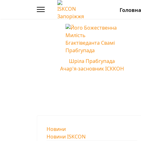
Головн
Шріла Прабгупада
Ачар'я-засновник ІСККОН
Новини
Новини ISKCON