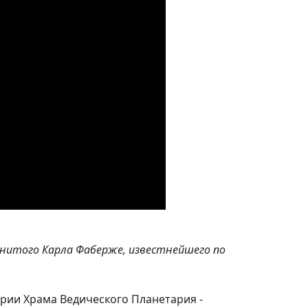
енитого Карла Фаберже, известнейшего по
ории Храма Ведического Планетария -