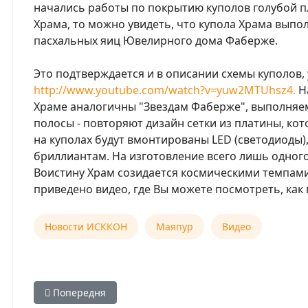
начались работы по покрытию куполов голубой п
Храма, то можно увидеть, что купола Храма вып
пасхальных яиц Ювелирного дома Фаберже.
Это подтверждается и в описании схемы куполов,
http://www.youtube.com/watch?v=yuw2MTUhsz4.
На
Храме аналогичны "Звездам Фаберже", выполняем
полосы - повторяют дизайн сетки из платины, кот
на куполах будут вмонтированы LED (светодиоды)
бриллиантам. На изготовление всего лишь одного
Воистину Храм созидается космическими темпами,
приведено видео, где Вы можете посмотреть, как 
Новости ИСККОН
Маяпур
Видео
Попередня стаття: Празднования в честь 50-летия И
Попередня