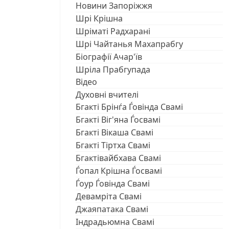
Новини Запоріжжя
Шрі Крішна
Шріматі Радхарані
Шрі Чайтанья Махапрабгу
Біографії Ачар'їв
Шріла Прабгупада
Відео
Духовні вчителі
Бгакті Брінѓа Ѓовінда Свамі
Бгакті Віг'яна Ѓосвамі
Бгакті Вікаша Свамі
Бгакті Тіртха Свамі
Бгактівайбхава Свамі
Ѓопал Крішна Ѓосвамі
Ѓоур Ѓовінда Свамі
Девамріта Свамі
Джаяпатака Свамі
Індрадьюмна Свамі