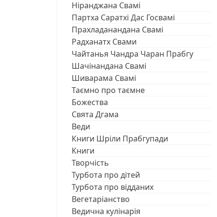
Ніранджана Свамі
Партха Саратхі Дас Госвамі
Прахладанандана Свамі
Радханатх Свами
Чайтанья Чандра Чаран Прабгу
Шачінандана Свамі
Шиварама Свамі
Таємно про таємне
Божества
Свята Дгама
Веди
Книги Шріли Прабгупади
Книги
Творчість
Турбота про дітей
Турбота про відданих
Вегетаріанство
Ведична кулінарія