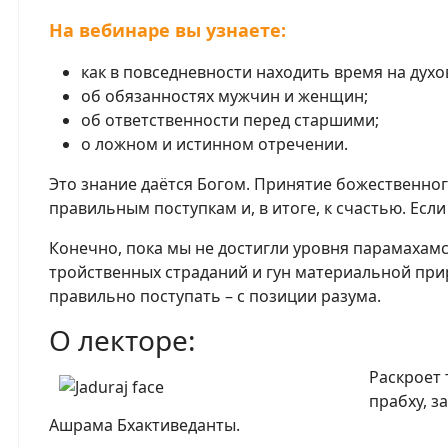
На вебинаре вы узнаете:
как в повседневности находить время на дух
об обязанностях мужчин и женщин;
об ответственности перед старшими;
о ложном и истинном отречении.
Это знание даётся Богом. Принятие божественног
правильным поступкам и, в итоге, к счастью. Если
Конечно, пока мы не достигли уровня парамахамс
тройственных страданий и гун материальной при
правильно поступать – с позиции разума.
О лекторе:
Раскроет 
прабху, з
Ашрама Бхактиведанты.