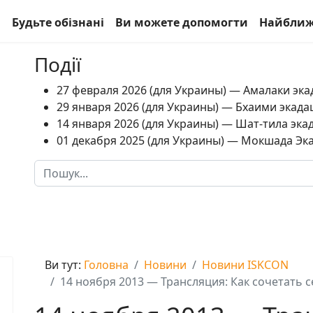
а
Будьте обізнані
Ви можете допомогти
Найближ
Події
27 февраля 2026 (для Украины) — Амалаки экад
29 января 2026 (для Украины) — Бхаими экадаш
14 января 2026 (для Украины) — Шат-тила экад
01 декабря 2025 (для Украины) — Мокшада Экад
Пошук
Type 2 or more characters for results.
Ви тут:
Головна
Новини
Новини ISKCON
14 ноября 2013 — Трансляция: Как сочетать 