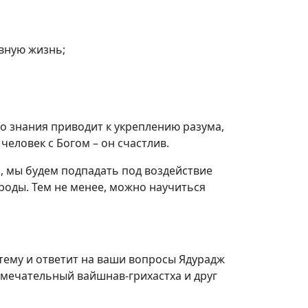
овную жизнь;
о знания приводит к укреплению разума,
 человек с Богом – он счастлив.
, мы будем подпадать под воздействие
роды. Тем не менее, можно научиться
тему и ответит на ваши вопросы Ядурадж
амечательный вайшнав-грихастха и друг