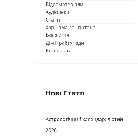
Відеоматеріали
Аудіолекції
Статті
Харінама-санкіртана
Їжа життя
Дім Прабгупади
Бгакті лата
Нові Статті
Астрологічний календар: лютий
2026