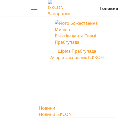
Головн
Шріла Прабгупада
Ачар'я-засновник ІСККОН
Новини
Новини ISKCON