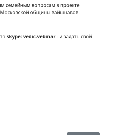
ым семейным вопросам в проекте
в Московской общины вайшнавов.
 по
skype: vedic.vebinar
- и задать свой