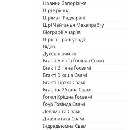
Новини Запоріжжя
Шрі Крішна
Шріматі Радхарані
Шрі Чайтанья Махапрабгу
Біографії Ачар'їв
Шріла Прабгупада
Відео
Духовні вчителі
Бгакті Брінѓа Ѓовінда Свамі
Бгакті Віг'яна Ѓосвамі
Бгакті Вікаша Свамі
Бгакті Тіртха Свамі
Бгактівайбхава Свамі
Ѓопал Крішна Ѓосвамі
Ѓоур Ѓовінда Свамі
Девамріта Свамі
Джаяпатака Свамі
Індрадьюмна Свамі