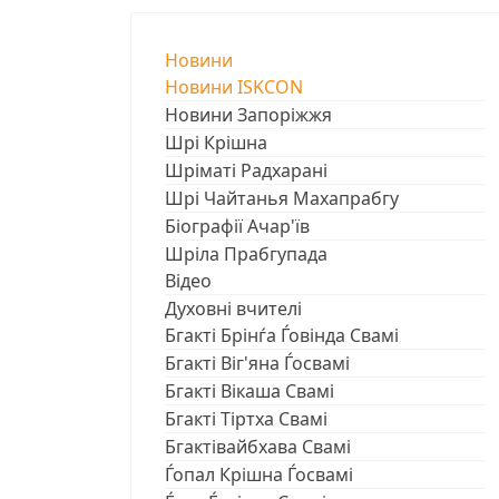
Новини
Новини ISKCON
Новини Запоріжжя
Шрі Крішна
Шріматі Радхарані
Шрі Чайтанья Махапрабгу
Біографії Ачар'їв
Шріла Прабгупада
Відео
Духовні вчителі
Бгакті Брінѓа Ѓовінда Свамі
Бгакті Віг'яна Ѓосвамі
Бгакті Вікаша Свамі
Бгакті Тіртха Свамі
Бгактівайбхава Свамі
Ѓопал Крішна Ѓосвамі