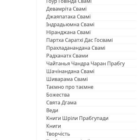
Ѓоур Ѓовінда Свамі
Девамріта Свамі
Джаяпатака Свамі
Індрадьюмна Свамі
Ніранджана Свамі
Партха Саратхі Дас Госвамі
Прахладанандана Свамі
Радханатх Свами
Чайтанья Чандра Чаран Прабгу
Шачінандана Свамі
Шиварама Свамі
Таємно про таємне
Божества
Свята Дгама
Веди
Книги Шріли Прабгупади
Книги
Творчість