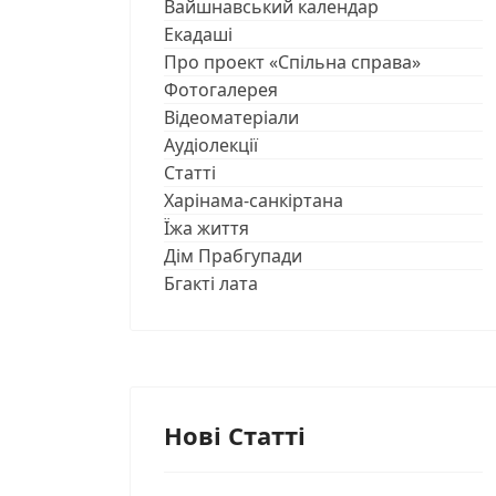
Вайшнавський календар
Екадаші
Про проект «Спільна справа»
Фотогалерея
Відеоматеріали
Аудіолекції
Статті
Харінама-санкіртана
Їжа життя
Дім Прабгупади
Бгакті лата
Нові Статті