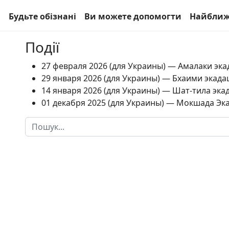
а
Будьте обізнані
Ви можете допомогти
Найближ
Події
27 февраля 2026 (для Украины) — Амалаки экад
29 января 2026 (для Украины) — Бхаими экадаш
14 января 2026 (для Украины) — Шат-тила экад
01 декабря 2025 (для Украины) — Мокшада Экад
Пошук
Type 2 or more characters for results.