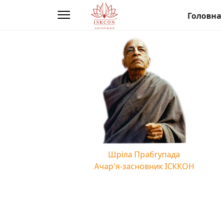
Головн
Шріла Прабгупада
Ачар'я-засновник ІСККОН