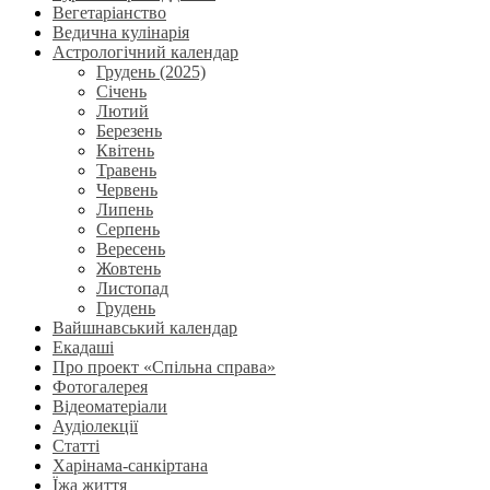
Вегетаріанство
Ведична кулінарія
Астрологічний календар
Грудень (2025)
Січень
Лютий
Березень
Квітень
Травень
Червень
Липень
Серпень
Вересень
Жовтень
Листопад
Грудень
Вайшнавський календар
Екадаші
Про проект «Спільна справа»
Фотогалерея
Відеоматеріали
Аудіолекції
Статті
Харінама-санкіртана
Їжа життя