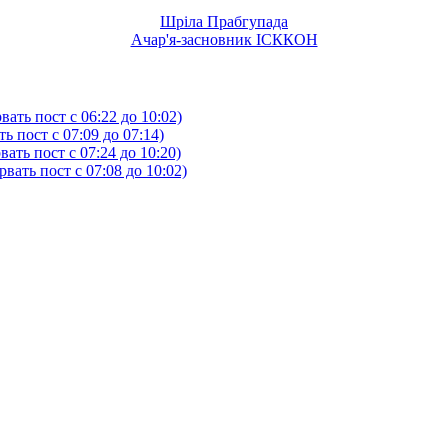
Шріла Прабгупада
Ачар'я-засновник ІСККОН
ать пост с 06:22 до 10:02)
 пост с 07:09 до 07:14)
ть пост с 07:24 до 10:20)
ать пост с 07:08 до 10:02)