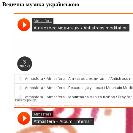
Ведична музика українською
Atmasfera
·
Антистрес медитація / Аntistress meditation