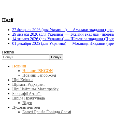
Події
27 февраля 2026 (для Украины) — Амалаки экадаши (прерв
29 января 2026 (для Украины) — Бхаими экадаши (прервать
14 января 2026 (для Украины) — Шат-тила экадаши (Прерва
01 декабря 2025 (для Украины) — Мокшада Экадаши (прерв
Пошук
Пошук
Новини
Новини ISKCON
Новини Запоріжжя
Шрі Крішна
Шріматі Радхарані
Шрі Чайтанья Махапрабгу
Біографії Ачар'їв
Шріла Прабгупада
Відео
Духовні вчителі
Бгакті Брінѓа Ѓовінда Свамі