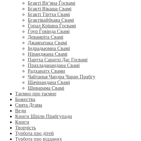
Бгакті Віг'яна Ѓосвамі
Бгакті Вікаша Свамі
Бгакті Тіртха Свамі
Бгактівайбхава Свамі
Ѓопал Крішна Ѓосвамі
Ѓоур Ѓовінда Свамі
Девамріта Свамі
Джаяпатака Свамі
Індрадьюмна Свамі
Ніранджана Свамі
Партха Саратхі Дас Госвамі
Прахладанандана Свамі
Радханатх Свами
Чайтанья Чандра Чаран Прабгу
Шачінандана Свамі
Шиварама Свамі
Таємно про таємне
Божества
Свята Дгама
Веди
Книги Шріли Прабгупади
Книги
Творчість
Турбота про дітей
Турбота про відданих