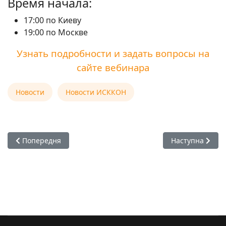
Время начала:
17:00 по Киеву
19:00 по Москве
Узнать подробности и задать вопросы на
сайте вебинара
Новости
Новости ИСККОН
Попередня стаття: 27 февраля 2014 — Продолжение цикла 
Наступна статт
Попередня
Наступна