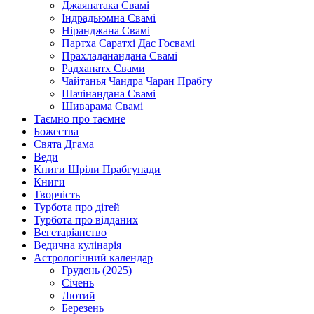
Джаяпатака Свамі
Індрадьюмна Свамі
Ніранджана Свамі
Партха Саратхі Дас Госвамі
Прахладанандана Свамі
Радханатх Свами
Чайтанья Чандра Чаран Прабгу
Шачінандана Свамі
Шиварама Свамі
Таємно про таємне
Божества
Свята Дгама
Веди
Книги Шріли Прабгупади
Книги
Творчість
Турбота про дітей
Турбота про відданих
Вегетаріанство
Ведична кулінарія
Астрологічний календар
Грудень (2025)
Січень
Лютий
Березень