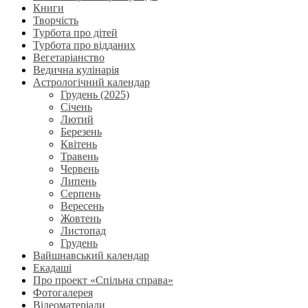
Книги
Творчість
Турбота про дітей
Турбота про відданих
Вегетаріанство
Ведична кулінарія
Астрологічний календар
Грудень (2025)
Січень
Лютий
Березень
Квітень
Травень
Червень
Липень
Серпень
Вересень
Жовтень
Листопад
Грудень
Вайшнавський календар
Екадаші
Про проект «Спільна справа»
Фотогалерея
Відеоматеріали