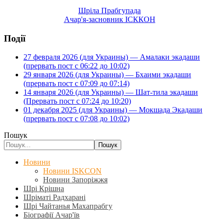
Шріла Прабгупада
Ачар'я-засновник ІСККОН
Події
27 февраля 2026 (для Украины) — Амалаки экадаши
(прервать пост с 06:22 до 10:02)
29 января 2026 (для Украины) — Бхаими экадаши
(прервать пост с 07:09 до 07:14)
14 января 2026 (для Украины) — Шат-тила экадаши
(Прервать пост с 07:24 до 10:20)
01 декабря 2025 (для Украины) — Мокшада Экадаши
(прервать пост с 07:08 до 10:02)
Пошук
Пошук
Новини
Новини ISKCON
Новини Запоріжжя
Шрі Крішна
Шріматі Радхарані
Шрі Чайтанья Махапрабгу
Біографії Ачар'їв