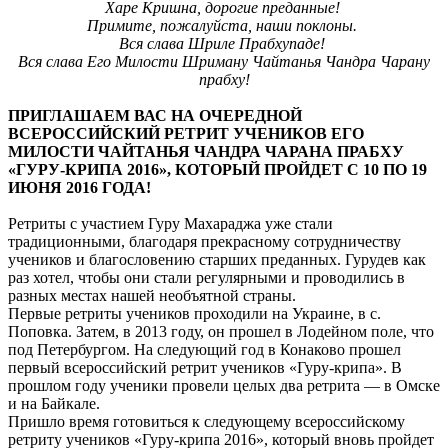
Харе Кришна, дорогие преданные!
Примите, пожалуйста, наши поклоны.
Вся слава Шриле Прабхупаде!
Вся слава Его Милости Шриману Чайтанья Чандра Чарану
прабху!
ПРИГЛАШАЕМ ВАС НА ОЧЕРЕДНОЙ
ВСЕРОССИЙСКИЙ РЕТРИТ УЧЕНИКОВ ЕГО
МИЛОСТИ ЧАЙТАНЬЯ ЧАНДРА ЧАРАНА ПРАБХУ
«ГУРУ-КРИПА 2016», КОТОРЫЙ ПРОЙДЕТ С 10 ПО 19
ИЮНЯ 2016 ГОДА!
Ретриты с участием Гуру Махараджа уже стали
традиционными, благодаря прекрасному сотрудничеству
учеников и благословению старших преданных. Гурудев как
раз хотел, чтобы они стали регулярными и проводились в
разных местах нашей необъятной страны.
Первые ретриты учеников проходили на Украине, в с.
Поповка. Затем, в 2013 году, он прошел в Лодейном поле, что
под Петербургом. На следующий год в Конаково прошел
первый всероссийский ретрит учеников «Гуру-крипа». В
прошлом году ученики провели целых два ретрита — в Омске
и на Байкале.
Пришло время готовиться к следующему всероссийскому
ретриту учеников «Гуру-крипа 2016», который вновь пройдет