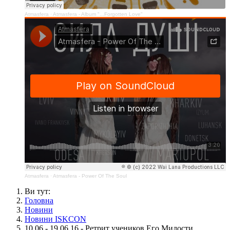
Atmasfera
·
Atmasfera - Album "...Forgotten Love"
Atmasfera
·
Atmasfera - Power Of The Soul
Ви тут:
Головна
Новини
Новини ISKCON
10.06 - 19.06.16 - Ретрит учеников Его Милости