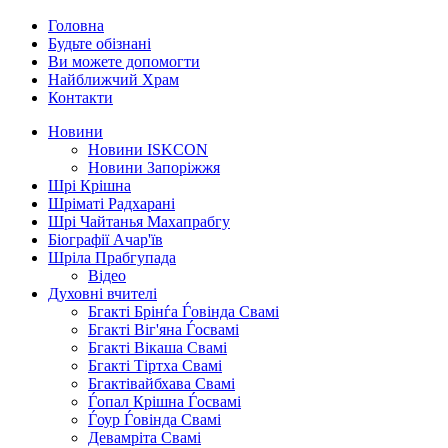
Головна
Будьте обізнані
Ви можете допомогти
Найближчий Храм
Контакти
Новини
Новини ISKCON
Новини Запоріжжя
Шрі Крішна
Шріматі Радхарані
Шрі Чайтанья Махапрабгу
Біографії Ачар'їв
Шріла Прабгупада
Відео
Духовні вчителі
Бгакті Брінѓа Ѓовінда Свамі
Бгакті Віг'яна Ѓосвамі
Бгакті Вікаша Свамі
Бгакті Тіртха Свамі
Бгактівайбхава Свамі
Ѓопал Крішна Ѓосвамі
Ѓоур Ѓовінда Свамі
Девамріта Свамі