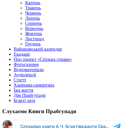
Квітень
Травень
Червень
Липень
Серпень
Вересень
Жовтень
Листопад
Грудень
Вайшнавський календар
Екадаші
Про проект «Спільна справа»
Фотогалерея
Відеоматеріали
Аудіолекції
Статті
Харінама-санкіртана
Їжа життя
Дім Прабгупади
Бгакті лата
Слухаємо Книги Прабгупади