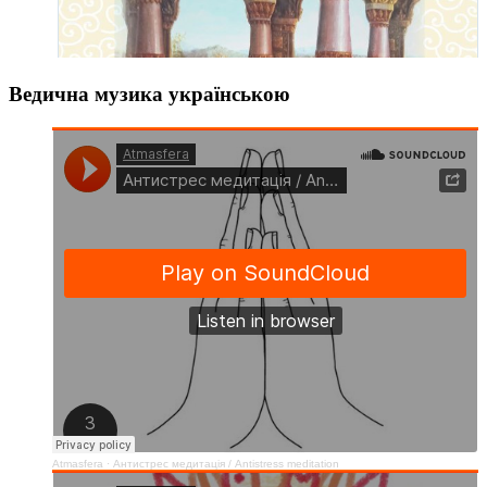
Ведична музика українською
Atmasfera
·
Антистрес медитація / Аntistress meditation