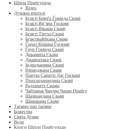
Шріла Прабгупада
Відео
Духовні вчителі
Бгакті Брінѓа Ѓовінда Свамі
Бгакті Віг'яна Ѓосвамі
Бгакті Вікаша Свамі
Бгакті Тіртха Свамі
Бгактівайбхава Свамі
Ѓопал Крішна Ѓосвамі
Ѓоур Ѓовінда Свамі
Девамріта Свамі
Джаяпатака Свамі
Індрадьюмна Свамі
Ніранджана Свамі
Партха Саратхі Дас Госвамі
Прахладанандана Свамі
Радханатх Свами
Чайтанья Чандра Чаран Прабгу
Шачінандана Свамі
Шиварама Свамі
Таємно про таємне
Божества
Свята Дгама
Веди
Книги Шріли Прабгупади