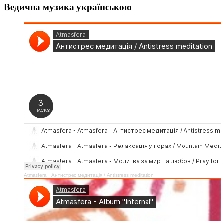
Ведична музика українською
Atmasfera
·
Антистрес медитація / Аntistress meditation