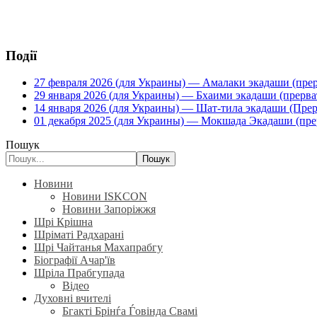
Події
27 февраля 2026 (для Украины) — Амалаки экадаши (прерв
29 января 2026 (для Украины) — Бхаими экадаши (прервать
14 января 2026 (для Украины) — Шат-тила экадаши (Прерва
01 декабря 2025 (для Украины) — Мокшада Экадаши (прерв
Пошук
Пошук
Новини
Новини ISKCON
Новини Запоріжжя
Шрі Крішна
Шріматі Радхарані
Шрі Чайтанья Махапрабгу
Біографії Ачар'їв
Шріла Прабгупада
Відео
Духовні вчителі
Бгакті Брінѓа Ѓовінда Свамі