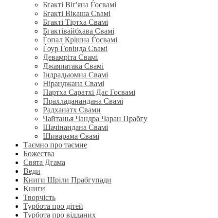
Бгакті Віг'яна Ѓосвамі
Бгакті Вікаша Свамі
Бгакті Тіртха Свамі
Бгактівайбхава Свамі
Ѓопал Крішна Ѓосвамі
Ѓоур Ѓовінда Свамі
Девамріта Свамі
Джаяпатака Свамі
Індрадьюмна Свамі
Ніранджана Свамі
Партха Саратхі Дас Госвамі
Прахладанандана Свамі
Радханатх Свами
Чайтанья Чандра Чаран Прабгу
Шачінандана Свамі
Шиварама Свамі
Таємно про таємне
Божества
Свята Дгама
Веди
Книги Шріли Прабгупади
Книги
Творчість
Турбота про дітей
Турбота про відданих