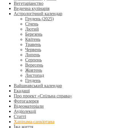
Вегетаріанство
Ведична кулінарія
Астрологічний календар
Грудень (2025)
Січень
Лютий
Березень
Квітень
Травень
Червень
Липень
Серпень
Вересень
Жовтень
Листопад
Грудень
Вайшнавський календар
Екадаші
Про проект «Спільна справа»
Фотогалерея
Відеоматеріали
Аудіолекції
Статті
Харінама-санкіртана
Їжа життя