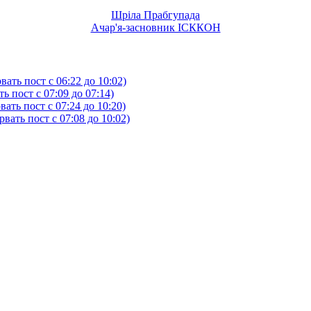
Шріла Прабгупада
Ачар'я-засновник ІСККОН
ать пост с 06:22 до 10:02)
 пост с 07:09 до 07:14)
ть пост с 07:24 до 10:20)
ать пост с 07:08 до 10:02)