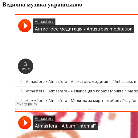
Ведична музика українською
Atmasfera
·
Антистрес медитація / Аntistress meditation