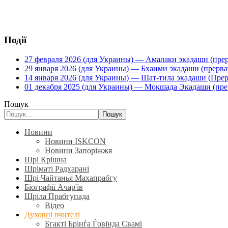
Події
27 февраля 2026 (для Украины) — Амалаки экадаши (прерв
29 января 2026 (для Украины) — Бхаими экадаши (прервать
14 января 2026 (для Украины) — Шат-тила экадаши (Прерва
01 декабря 2025 (для Украины) — Мокшада Экадаши (прерв
Пошук
Пошук
Новини
Новини ISKCON
Новини Запоріжжя
Шрі Крішна
Шріматі Радхарані
Шрі Чайтанья Махапрабгу
Біографії Ачар'їв
Шріла Прабгупада
Відео
Духовні вчителі
Бгакті Брінѓа Ѓовінда Свамі