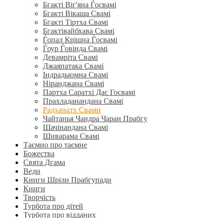
Бгакті Віг'яна Ѓосвамі
Бгакті Вікаша Свамі
Бгакті Тіртха Свамі
Бгактівайбхава Свамі
Ѓопал Крішна Ѓосвамі
Ѓоур Ѓовінда Свамі
Девамріта Свамі
Джаяпатака Свамі
Індрадьюмна Свамі
Ніранджана Свамі
Партха Саратхі Дас Госвамі
Прахладанандана Свамі
Радханатх Свами
Чайтанья Чандра Чаран Прабгу
Шачінандана Свамі
Шиварама Свамі
Таємно про таємне
Божества
Свята Дгама
Веди
Книги Шріли Прабгупади
Книги
Творчість
Турбота про дітей
Турбота про відданих