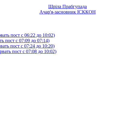
Шріла Прабгупада
Ачар'я-засновник ІСККОН
ать пост с 06:22 до 10:02)
 пост с 07:09 до 07:14)
ть пост с 07:24 до 10:20)
ать пост с 07:08 до 10:02)