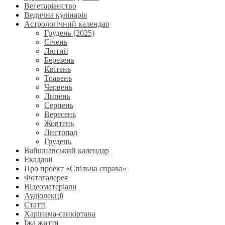
Вегетаріанство
Ведична кулінарія
Астрологічний календар
Грудень (2025)
Січень
Лютий
Березень
Квітень
Травень
Червень
Липень
Серпень
Вересень
Жовтень
Листопад
Грудень
Вайшнавський календар
Екадаші
Про проект «Спільна справа»
Фотогалерея
Відеоматеріали
Аудіолекції
Статті
Харінама-санкіртана
Їжа життя