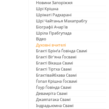
Новини Запоріжжя
Шрі Крішна
Шріматі Радхарані
Шрі Чайтанья Махапрабгу
Біографії Ачар'їв
Шріла Прабгупада
Відео
Духовні вчителі
Бгакті Брінѓа Ѓовінда Свамі
Бгакті Віг'яна Ѓосвамі
Бгакті Вікаша Свамі
Бгакті Тіртха Свамі
Бгактівайбхава Свамі
Ѓопал Крішна Ѓосвамі
Ѓоур Ѓовінда Свамі
Девамріта Свамі
Джаяпатака Свамі
Індрадьюмна Свамі