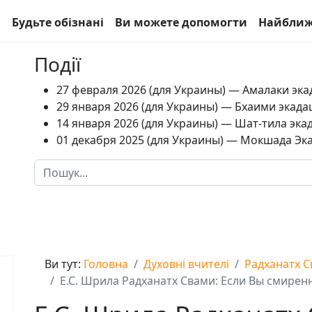
а
Будьте обізнані
Ви можете допомогти
Найближ
Події
27 февраля 2026 (для Украины) — Амалаки экад
29 января 2026 (для Украины) — Бхаими экадаш
14 января 2026 (для Украины) — Шат-тила экад
01 декабря 2025 (для Украины) — Мокшада Экад
Пошук
Type 2 or more characters for results.
Ви тут:
Головна
Духовні вчителі
Радханатх 
Е.С. Шрила Радханатх Свами: Если Вы смирен