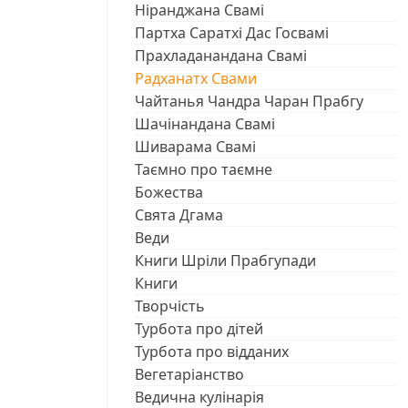
Ніранджана Свамі
Партха Саратхі Дас Госвамі
Прахладанандана Свамі
Радханатх Свами
Чайтанья Чандра Чаран Прабгу
Шачінандана Свамі
Шиварама Свамі
Таємно про таємне
Божества
Свята Дгама
Веди
Книги Шріли Прабгупади
Книги
Творчість
Турбота про дітей
Турбота про відданих
Вегетаріанство
Ведична кулінарія