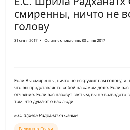
Е.С. Шрила Радханатх
смиренны, ничто не в
голову
31 січня 2017
Останнє оновлення: 30 січня 2017
Если Вы смиренны, ничто не вскружит вам голову, и н
что вы представляете собой на самом деле. Если вас 
отчаяние. Если вас назовут святым, вы не возведете 
том, что думают о вас люди.
Е.С. Шрила Радханатха Свами
Радханатх Свами