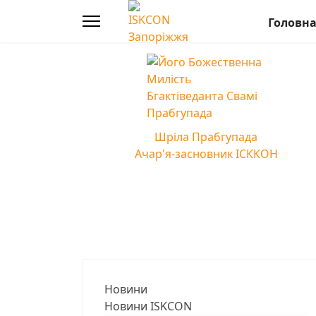
Головн
Шріла Прабгупада
Ачар'я-засновник ІСККОН
Новини
Новини ISKCON