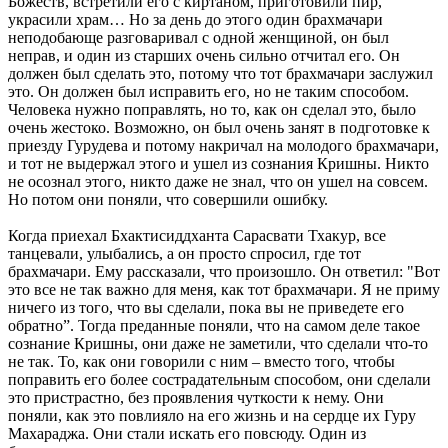
Божеств, встретили его с киртаном, приготовили пир,
украсили храм… Но за день до этого один брахмачари
неподобающе разговаривал с одной женщиной, он был
неправ, и один из старших очень сильно отчитал его. Он
должен был сделать это, потому что тот брахмачари заслужил
это. Он должен был исправить его, но не таким способом.
Человека нужно поправлять, но то, как он сделал это, было
очень жестоко. Возможно, он был очень занят в подготовке к
приезду Гурудева и потому накричал на молодого брахмачари,
и тот не выдержал этого и ушел из сознания Кришны. Никто
не осознал этого, никто даже не знал, что он ушел на совсем.
Но потом они поняли, что совершили ошибку.
Когда приехал Бхактисиддханта Сарасвати Тхакур, все
танцевали, улыбались, а он просто спросил, где тот
брахмачари. Ему рассказали, что произошло. Он ответил: "Вот
это все не так важно для меня, как тот брахмачари. Я не приму
ничего из того, что вы сделали, пока вы не приведете его
обратно”. Тогда преданные поняли, что на самом деле такое
сознание Кришны, они даже не заметили, что сделали что-то
не так. То, как они говорили с ним – вместо того, чтобы
поправить его более сострадательным способом, они сделали
это пристрастно, без проявления чуткости к нему. Они
поняли, как это повлияло на его жизнь и на сердце их Гуру
Махараджа. Они стали искать его повсюду. Один из