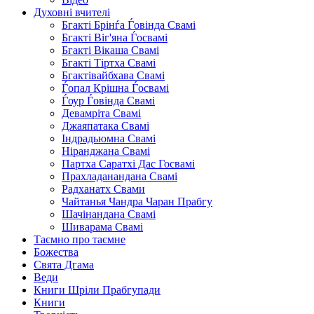
Духовні вчителі
Бгакті Брінѓа Ѓовінда Свамі
Бгакті Віг'яна Ѓосвамі
Бгакті Вікаша Свамі
Бгакті Тіртха Свамі
Бгактівайбхава Свамі
Ѓопал Крішна Ѓосвамі
Ѓоур Ѓовінда Свамі
Девамріта Свамі
Джаяпатака Свамі
Індрадьюмна Свамі
Ніранджана Свамі
Партха Саратхі Дас Госвамі
Прахладанандана Свамі
Радханатх Свами
Чайтанья Чандра Чаран Прабгу
Шачінандана Свамі
Шиварама Свамі
Таємно про таємне
Божества
Свята Дгама
Веди
Книги Шріли Прабгупади
Книги