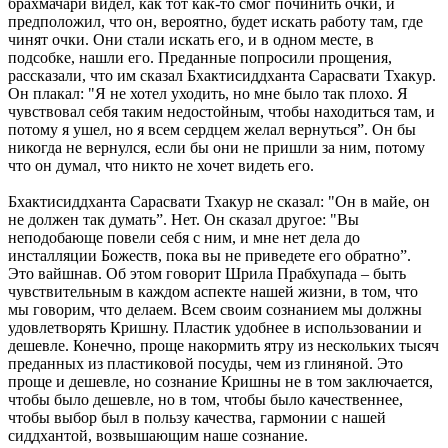
брахмачари видел, как тот как-то смог починить очки, и
предположил, что он, вероятно, будет искать работу там, где
чинят очки. Они стали искать его, и в одном месте, в
подсобке, нашли его. Преданные попросили прощения,
рассказали, что им сказал Бхактисиддханта Сарасвати Тхакур.
Он плакал: "Я не хотел уходить, но мне было так плохо. Я
чувствовал себя таким недостойным, чтобы находиться там, и
потому я ушел, но я всем сердцем желал вернуться”. Он бы
никогда не вернулся, если бы они не пришли за ним, потому
что он думал, что никто не хочет видеть его.
Бхактисиддханта Сарасвати Тхакур не сказал: "Он в майе, он
не должен так думать”. Нет. Он сказал другое: "Вы
неподобающе повели себя с ним, и мне нет дела до
инсталляции Божеств, пока вы не приведете его обратно”.
Это вайшнав. Об этом говорит Шрила Прабхупада – быть
чувствительным в каждом аспекте нашей жизни, в том, что
мы говорим, что делаем. Всем своим сознанием мы должны
удовлетворять Кришну. Пластик удобнее в использовании и
дешевле. Конечно, проще накормить ятру из нескольких тысяч
преданных из пластиковой посуды, чем из глиняной. Это
проще и дешевле, но сознание Кришны не в том заключается,
чтобы было дешевле, но в том, чтобы было качественнее,
чтобы выбор был в пользу качества, гармонии с нашей
сиддхантой, возвышающим наше сознание.