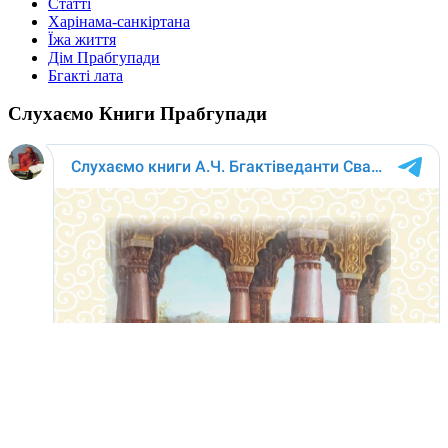
Статті
Харінама-санкіртана
Їжа життя
Дім Прабгупади
Бгакті лата
Слухаємо Книги Прабгупади