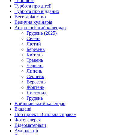
Творчість
Турбота про дітей
Турбота про відданих
Вегетаріанство
Ведична кулінарія
Астрологічний календар
Грудень (2025)
Січень
Лютий
Березень
Квітень
Травень
Червень
Липень
Серпень
Вересень
Жовтень
Листопад
Грудень
Вайшнавський календар
Екадаші
Про проект «Спільна справа»
Фотогалерея
Відеоматеріали
Аудіолекції