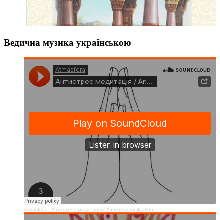
Ведична музика українською
Atmasfera
·
Антистрес медитація / Аntistress meditation