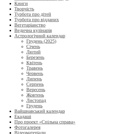
Книги
Творчість
Турбота про дітей
Турбота про відданих
Вегетаріанство
Ведична кулінарія
Астрологічний календар
Грудень (2025)
Січень
Лютий
Березень
Квітень
Травень
Червень
Липень
Серпень
Вересень
Жовтень
Листопад
Грудень
Вайшнавський календар
Екадаші
Про проект «Спільна справа»
Фотогалерея
Відеоматеріали