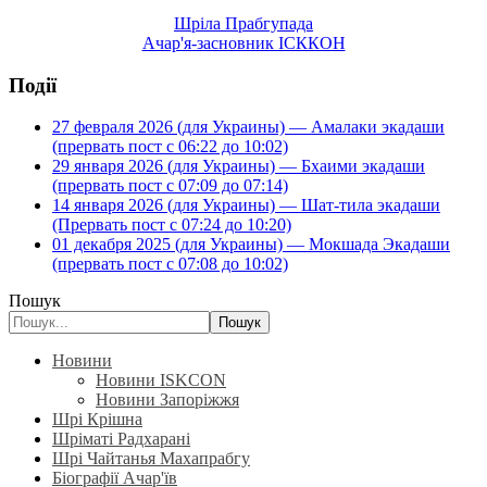
Шріла Прабгупада
Ачар'я-засновник ІСККОН
Події
27 февраля 2026 (для Украины) — Амалаки экадаши
(прервать пост с 06:22 до 10:02)
29 января 2026 (для Украины) — Бхаими экадаши
(прервать пост с 07:09 до 07:14)
14 января 2026 (для Украины) — Шат-тила экадаши
(Прервать пост с 07:24 до 10:20)
01 декабря 2025 (для Украины) — Мокшада Экадаши
(прервать пост с 07:08 до 10:02)
Пошук
Пошук
Новини
Новини ISKCON
Новини Запоріжжя
Шрі Крішна
Шріматі Радхарані
Шрі Чайтанья Махапрабгу
Біографії Ачар'їв