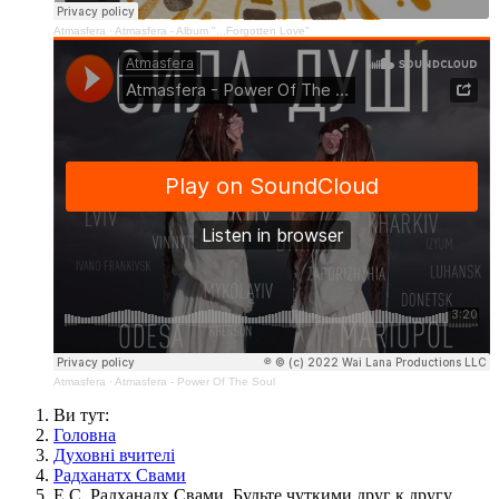
Atmasfera
·
Atmasfera - Album "...Forgotten Love"
Atmasfera
·
Atmasfera - Power Of The Soul
Ви тут:
Головна
Духовні вчителі
Радханатх Свами
Е.С. Радханадх Свами, Будьте чуткими друг к другу