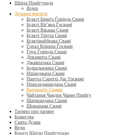
Шріла Прабгупада
Відео
Духовні вчителі
Бгакті Брінѓа Ѓовінда Свамі
Бгакті Віг'яна Ѓосвамі
Бгакті Вікаша Свамі
Бгакті Тіртха Свамі
Бгактівайбхава Свамі
Ѓопал Крішна Ѓосвамі
Ѓоур Ѓовінда Свамі
Девамріта Свамі
Джаяпатака Свамі
Індрадьюмна Свамі
Ніранджана Свамі
Партха Саратхі Дас Госвамі
Прахладанандана Свамі
Радханатх Свами
Чайтанья Чандра Чаран Прабгу
Шачінандана Свамі
Шиварама Свамі
Таємно про таємне
Божества
Свята Дгама
Веди
Книги Шріли Прабгупади