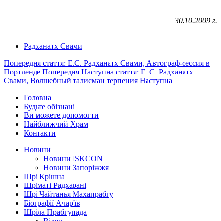
30.10.2009 г.
Радханатх Свами
Попередня стаття: Е.С. Радханатх Свами, Автограф-сессия в
Портленде
Попередня
Наступна стаття: Е. С. Радханатх
Свами, Волшебный талисман терпения
Наступна
Головна
Будьте обізнані
Ви можете допомогти
Найближчий Храм
Контакти
Новини
Новини ISKCON
Новини Запоріжжя
Шрі Крішна
Шріматі Радхарані
Шрі Чайтанья Махапрабгу
Біографії Ачар'їв
Шріла Прабгупада
Відео