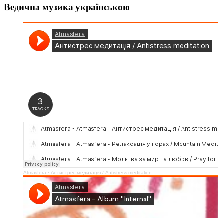
Ведична музика українською
Atmasfera
·
Антистрес медитація / Аntistress meditation