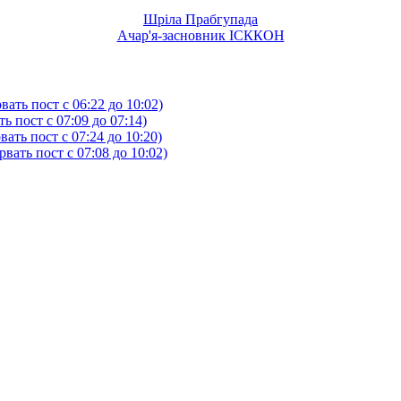
Шріла Прабгупада
Ачар'я-засновник ІСККОН
ать пост с 06:22 до 10:02)
 пост с 07:09 до 07:14)
ть пост с 07:24 до 10:20)
ать пост с 07:08 до 10:02)