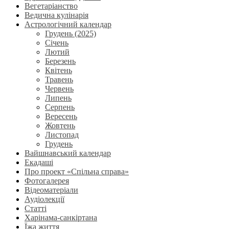
Вегетаріанство
Ведична кулінарія
Астрологічний календар
Грудень (2025)
Січень
Лютий
Березень
Квітень
Травень
Червень
Липень
Серпень
Вересень
Жовтень
Листопад
Грудень
Вайшнавський календар
Екадаші
Про проект «Спільна справа»
Фотогалерея
Відеоматеріали
Аудіолекції
Статті
Харінама-санкіртана
Їжа життя