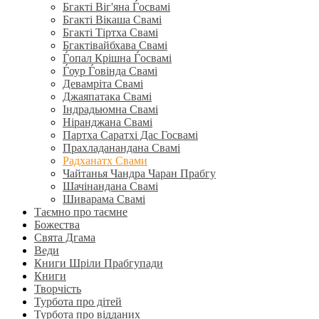
Бгакті Віг'яна Ѓосвамі
Бгакті Вікаша Свамі
Бгакті Тіртха Свамі
Бгактівайбхава Свамі
Ѓопал Крішна Ѓосвамі
Ѓоур Ѓовінда Свамі
Девамріта Свамі
Джаяпатака Свамі
Індрадьюмна Свамі
Ніранджана Свамі
Партха Саратхі Дас Госвамі
Прахладанандана Свамі
Радханатх Свами
Чайтанья Чандра Чаран Прабгу
Шачінандана Свамі
Шиварама Свамі
Таємно про таємне
Божества
Свята Дгама
Веди
Книги Шріли Прабгупади
Книги
Творчість
Турбота про дітей
Турбота про відданих