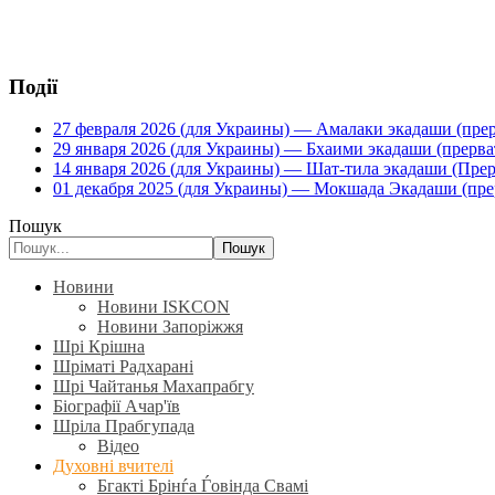
Події
27 февраля 2026 (для Украины) — Амалаки экадаши (прерв
29 января 2026 (для Украины) — Бхаими экадаши (прервать
14 января 2026 (для Украины) — Шат-тила экадаши (Прерва
01 декабря 2025 (для Украины) — Мокшада Экадаши (прерв
Пошук
Пошук
Новини
Новини ISKCON
Новини Запоріжжя
Шрі Крішна
Шріматі Радхарані
Шрі Чайтанья Махапрабгу
Біографії Ачар'їв
Шріла Прабгупада
Відео
Духовні вчителі
Бгакті Брінѓа Ѓовінда Свамі