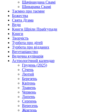
Шачінандана Свамі
Шиварама Свамі
Таємно про таємне
Божества
Свята Дгама
Веди
Книги Шріли Прабгупади
Книги
Творчість
Турбота про дітей
Турбота про відданих
Вегетаріанство
Ведична кулінарія
Астрологічний календар
Грудень (2025)
Січень
Лютий
Березень
Квітень
Травень
Червень
Липень
Серпень
Вересень
Жовтень