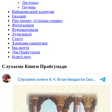
Листопад
Грудень
Вайшнавський календар
Екадаші
Про проект «Спільна справа»
Фотогалерея
Відеоматеріали
Аудіолекції
Статті
Харінама-санкіртана
Їжа життя
Дім Прабгупади
Бгакті лата
Слухаємо Книги Прабгупади