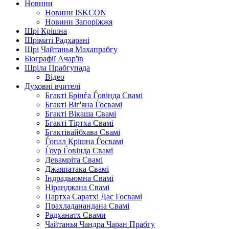
Новини
Новини ISKCON
Новини Запоріжжя
Шрі Крішна
Шріматі Радхарані
Шрі Чайтанья Махапрабгу
Біографії Ачар'їв
Шріла Прабгупада
Відео
Духовні вчителі
Бгакті Брінѓа Ѓовінда Свамі
Бгакті Віг'яна Ѓосвамі
Бгакті Вікаша Свамі
Бгакті Тіртха Свамі
Бгактівайбхава Свамі
Ѓопал Крішна Ѓосвамі
Ѓоур Ѓовінда Свамі
Девамріта Свамі
Джаяпатака Свамі
Індрадьюмна Свамі
Ніранджана Свамі
Партха Саратхі Дас Госвамі
Прахладанандана Свамі
Радханатх Свами
Чайтанья Чандра Чаран Прабгу