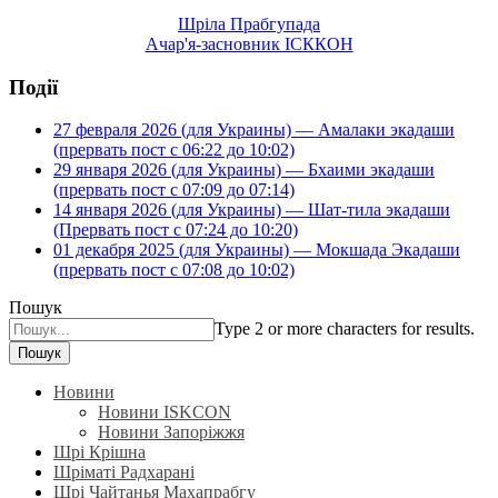
Шріла Прабгупада
Ачар'я-засновник ІСККОН
Події
27 февраля 2026 (для Украины) — Амалаки экадаши
(прервать пост с 06:22 до 10:02)
29 января 2026 (для Украины) — Бхаими экадаши
(прервать пост с 07:09 до 07:14)
14 января 2026 (для Украины) — Шат-тила экадаши
(Прервать пост с 07:24 до 10:20)
01 декабря 2025 (для Украины) — Мокшада Экадаши
(прервать пост с 07:08 до 10:02)
Пошук
Type 2 or more characters for results.
Пошук
Новини
Новини ISKCON
Новини Запоріжжя
Шрі Крішна
Шріматі Радхарані
Шрі Чайтанья Махапрабгу