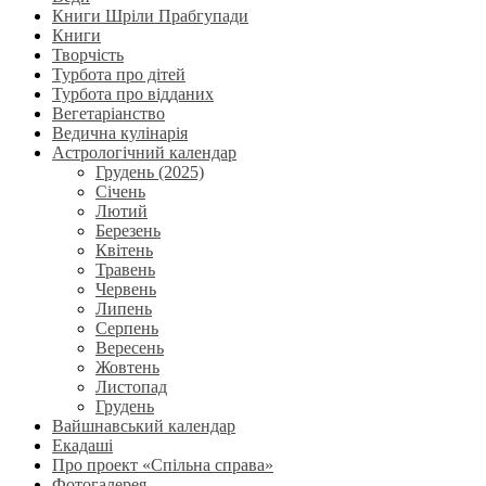
Книги Шріли Прабгупади
Книги
Творчість
Турбота про дітей
Турбота про відданих
Вегетаріанство
Ведична кулінарія
Астрологічний календар
Грудень (2025)
Січень
Лютий
Березень
Квітень
Травень
Червень
Липень
Серпень
Вересень
Жовтень
Листопад
Грудень
Вайшнавський календар
Екадаші
Про проект «Спільна справа»
Фотогалерея