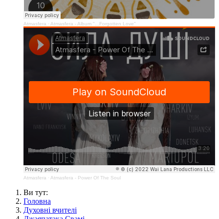
Atmasfera
·
Atmasfera - Album "...Forgotten Love"
Atmasfera
·
Atmasfera - Power Of The Soul
Ви тут:
Головна
Духовні вчителі
Джаяпатака Свамі