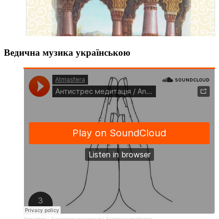
Ведична музика українською
Atmasfera
·
Антистрес медитація / Аntistress meditation