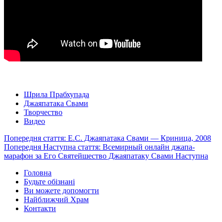
Шрила Прабхупада
Джаяпатака Свами
Творчество
Видео
Попередня стаття: Е.С. Джаяпатака Свами — Криница, 2008
Попередня
Наступна стаття: Всемирный онлайн джапа-
марафон за Его Святейшество Джаяпатаку Свами
Наступна
Головна
Будьте обізнані
Ви можете допомогти
Найближчий Храм
Контакти