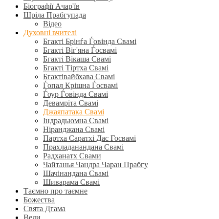
Біографії Ачар'їв
Шріла Прабгупада
Відео
Духовні вчителі
Бгакті Брінѓа Ѓовінда Свамі
Бгакті Віг'яна Ѓосвамі
Бгакті Вікаша Свамі
Бгакті Тіртха Свамі
Бгактівайбхава Свамі
Ѓопал Крішна Ѓосвамі
Ѓоур Ѓовінда Свамі
Девамріта Свамі
Джаяпатака Свамі
Індрадьюмна Свамі
Ніранджана Свамі
Партха Саратхі Дас Госвамі
Прахладанандана Свамі
Радханатх Свами
Чайтанья Чандра Чаран Прабгу
Шачінандана Свамі
Шиварама Свамі
Таємно про таємне
Божества
Свята Дгама
Веди