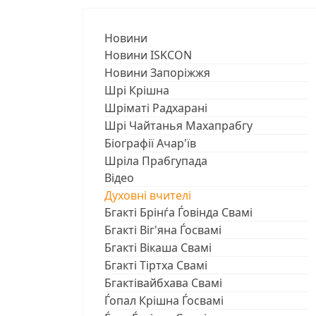
Новини
Новини ISKCON
Новини Запоріжжя
Шрі Крішна
Шріматі Радхарані
Шрі Чайтанья Махапрабгу
Біографії Ачар'їв
Шріла Прабгупада
Відео
Духовні вчителі
Бгакті Брінѓа Ѓовінда Свамі
Бгакті Віг'яна Ѓосвамі
Бгакті Вікаша Свамі
Бгакті Тіртха Свамі
Бгактівайбхава Свамі
Ѓопал Крішна Ѓосвамі