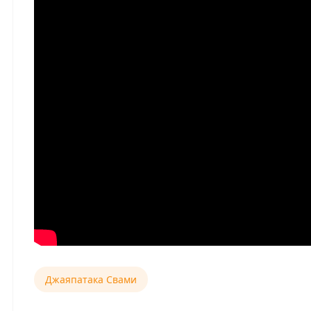
Джаяпатака Свами