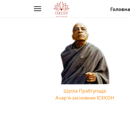
Головн
Шріла Прабгупада
Ачар'я-засновник ІСККОН