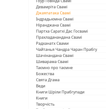
Ѓоур Ѓовінда Свамі
Девамріта Свамі
Джаяпатака Свамі
Індрадьюмна Свамі
Ніранджана Свамі
Партха Саратхі Дас Госвамі
Прахладанандана Свамі
Радханатх Свами
Чайтанья Чандра Чаран Прабгу
Шачінандана Свамі
Шиварама Свамі
Таємно про таємне
Божества
Свята Дгама
Веди
Книги Шріли Прабгупади
Книги
Творчість