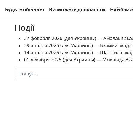
а
Будьте обізнані
Ви можете допомогти
Найближ
Події
27 февраля 2026 (для Украины) — Амалаки экад
29 января 2026 (для Украины) — Бхаими экадаш
14 января 2026 (для Украины) — Шат-тила экад
01 декабря 2025 (для Украины) — Мокшада Экад
Пошук
Type 2 or more characters for results.