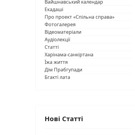
Вайшнавський календар
Екадаші
Про проект «Спільна справа»
Фотогалерея
Відеоматеріали
Аудіолекції
Статті
Харінама-санкіртана
Їжа життя
Дім Прабгупади
Бгакті лата
Нові Статті